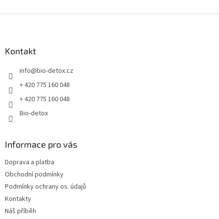
Z
á
p
a
Kontakt
t
info
@
bio-detox.cz
í
+ 420 775 160 048
+ 420 775 160 048
Bio-detox
Informace pro vás
Doprava a platba
Obchodní podmínky
Podmínky ochrany os. údajů
Kontakty
Náš příběh