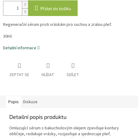
Přidat do košíku
Regenerační sérum proti vráskám pro suchou a zralou pleť.
30ml
Detailní informace
ZEPTAT SE
HLÍDAT
SDÍLET
Popis
Diskuze
Detailní popis produktu
Omlazující sérum s bakuchiolovým olejem zpevňuje kontury
obličeje, redukuje vrásky, rozjasňuje a sjednocuje pleť.