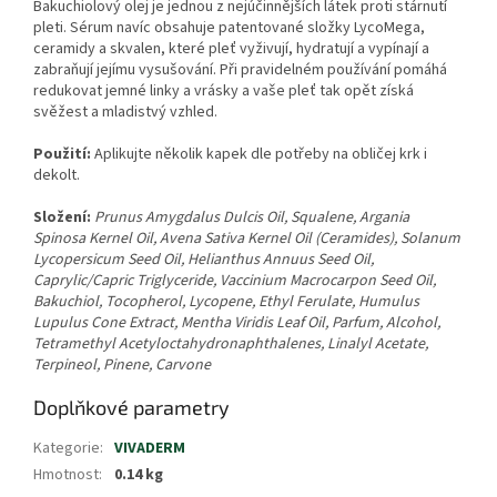
Bakuchiolový olej je jednou z nejúčinnějších látek proti stárnutí
pleti. Sérum navíc obsahuje patentované složky LycoMega,
ceramidy a skvalen, které pleť vyživují, hydratují a vypínají a
zabraňují jejímu vysušování. Při pravidelném používání pomáhá
redukovat jemné linky a vrásky a vaše pleť tak opět získá
svěžest a mladistvý vzhled.
Použití:
Aplikujte několik kapek dle potřeby na obličej krk i
dekolt.
Složení:
Prunus Amygdalus Dulcis Oil, Squalene, Argania
Spinosa Kernel Oil, Avena Sativa Kernel Oil (Ceramides), Solanum
Lycopersicum Seed Oil, Helianthus Annuus Seed Oil,
Caprylic/Capric Triglyceride, Vaccinium Macrocarpon Seed Oil,
Bakuchiol, Tocopherol, Lycopene, Ethyl Ferulate, Humulus
Lupulus Cone Extract, Mentha Viridis Leaf Oil, Parfum, Alcohol,
Tetramethyl Acetyloctahydronaphthalenes, Linalyl Acetate,
Terpineol, Pinene, Carvone
Doplňkové parametry
Kategorie
:
VIVADERM
Hmotnost
:
0.14 kg