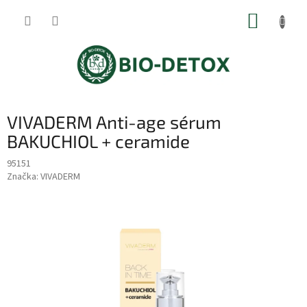
Přejít
NÁKUP
na
obsah
KOŠÍK
VIVADERM Anti-age sérum
BAKUCHIOL + ceramide
95151
Značka:
VIVADERM