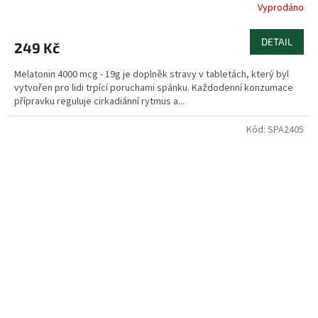
Vyprodáno
DETAIL
249 Kč
Melatonin 4000 mcg - 19g je doplněk stravy v tabletách, který byl
vytvořen pro lidi trpící poruchami spánku. Každodenní konzumace
přípravku reguluje cirkadiánní rytmus a...
Kód:
SPA2405