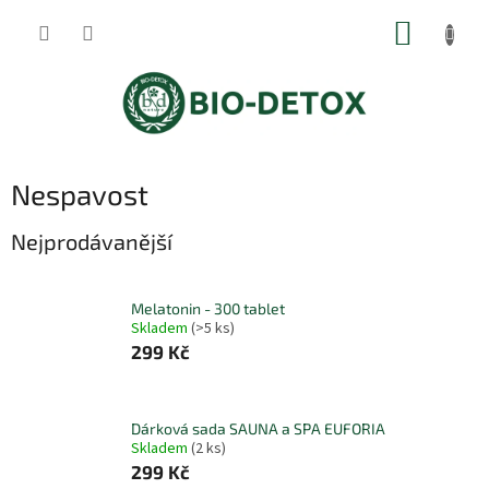
Přejít
NÁKUP
na
obsah
KOŠÍK
Nespavost
Nejprodávanější
Melatonin - 300 tablet
Skladem
(>5 ks)
299 Kč
Dárková sada SAUNA a SPA EUFORIA
Skladem
(2 ks)
299 Kč