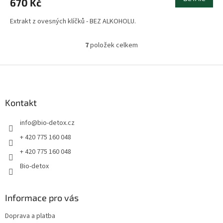
670 Kč
Extrakt z ovesných klíčků - BEZ ALKOHOLU.
7
položek celkem
O
v
l
Z
á
á
d
p
a
a
Kontakt
c
t
í
info
@
bio-detox.cz
í
p
r
+ 420 775 160 048
v
+ 420 775 160 048
k
y
Bio-detox
v
ý
p
Informace pro vás
i
s
Doprava a platba
u