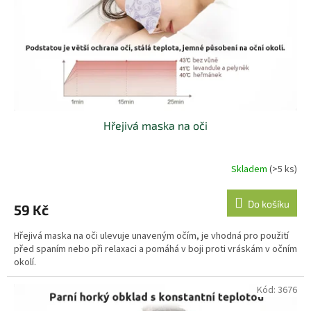
o
d
u
k
t
ů
Hřejivá maska na oči
Skladem
(>5 ks)
Do košíku
59 Kč
Hřejivá maska na oči ulevuje unaveným očím, je vhodná pro použití
před spaním nebo při relaxaci a pomáhá v boji proti vráskám v očním
okolí.
Kód:
3676