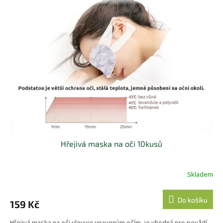
Hřejivá maska na oči 10kusů
Skladem
Do košíku
159 Kč
Hřejivá maska na oči ulevuje unaveným očím, je vhodná pro použití