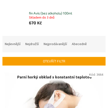
fin Avis (bez alkoholu) 100ml
Skladem do 3 dnů
670 Kč
Ř
a
Nejlevnější
Nejdražší
Nejprodávanější
Abecedně
z
e
n
OTEVŘÍT FILTR
í
p
V
Kód:
3664
r
ý
o
p
d
i
u
s
k
p
t
r
ů