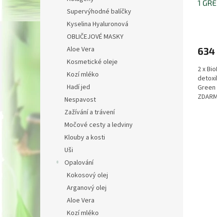
1 GR
Supervýhodné balíčky
Kyselina Hyaluronová
OBLIČEJOVÉ MASKY
Aloe Vera
634
Kosmetické oleje
2 x Bi
Kozí mléko
detoxi
Hadí jed
Green
ZDARM
Nespavost
JAKO 
Zažívání a trávení
Močové cesty a ledviny
Klouby a kosti
Uši
Opalování
Kokosový olej
Arganový olej
Aloe Vera
Kozí mléko