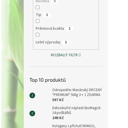
Novinka
0
Tip
1
Prémiová kvalita
1
Letní výprodej
2
ROZBALIT FILTR
Top 10 produktů
Ostropestřec Mariánský DRCENÝ
"PREMIUM" 500g 3 + 1 ZDARMA
597 Kč
Detoxikační náplasti BioMagick
14 polštářků
249 Kč
Kolageny s příchutí MANGO,