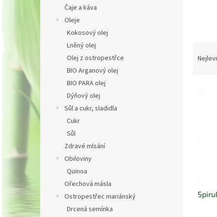
n
Čaje a káva
e
Oleje
l
Kokosový olej
Lněný olej
Ř
a
Olej z ostropestřce
Nejlev
z
BIO Arganový olej
e
BIO PARA olej
V
n
Dýňový olej
ý
í
Sůl a cukr, sladidla
p
p
i
r
Cukr
s
o
Sůl
p
d
Zdravé mlsání
r
u
Obiloviny
o
k
Quinoa
d
t
Ořechová másla
u
ů
Spiru
k
Ostropestřec mariánský
t
Drcená semínka