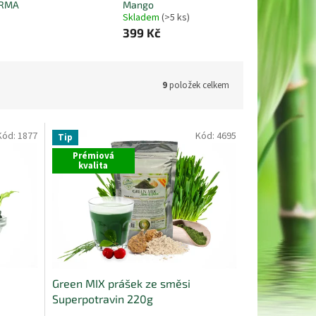
ARMA
Mango
Skladem
(>5 ks)
399 Kč
9
položek celkem
Kód:
1877
Kód:
4695
Tip
Prémiová
kvalita
Green MIX prášek ze směsi
Superpotravin 220g