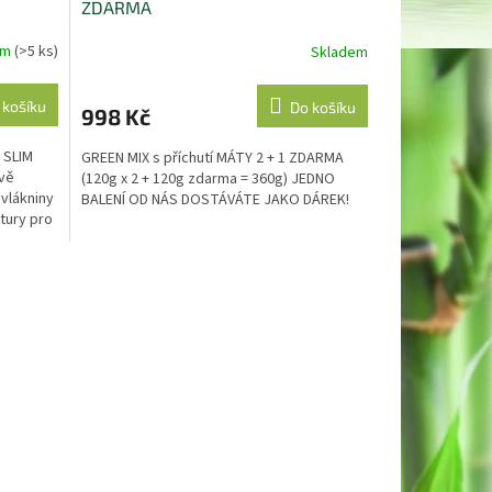
ZDARMA
em
(>5 ks)
Skladem
 košíku
Do košíku
998 Kč
. SLIM
GREEN MIX s příchutí MÁTY 2 + 1 ZDARMA
ivě
(120g x 2 + 120g zdarma = 360g) JEDNO
 vlákniny
BALENÍ OD NÁS DOSTÁVÁTE JAKO DÁREK!
tury pro