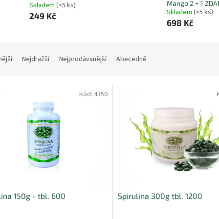
Mango 2 + 1 ZD
Skladem
(>5 ks)
Skladem
(>5 ks)
249 Kč
698 Kč
nější
Nejdražší
Nejprodávanější
Abecedně
Kód:
4350
lina 150g - tbl. 600
Spirulina 300g tbl. 1200