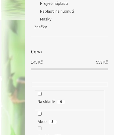
Hřejivé náplasti
Náplasti na hubnutí
Masky
Značky
Cena
149
Kč
998
Kč
Na skladě
9
Akce
3