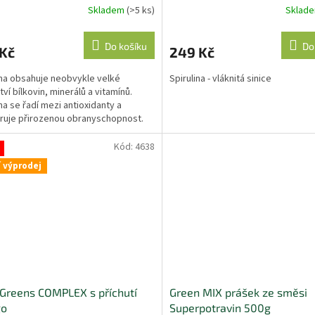
Skladem
(>5 ks)
Sklad
Do košíku
Do
 Kč
249 Kč
ina obsahuje neobvykle velké
Spirulina - vláknitá sinice
ví bílkovin, minerálů a vitamínů.
ina se řadí mezi antioxidanty a
uje přirozenou obranyschopnost.
však pouze zlomek...
Kód:
4638
í výprodej
Greens COMPLEX s příchutí
Green MIX prášek ze směsi
o
Superpotravin 500g