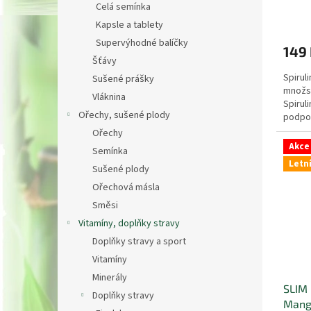
ů
Celá semínka
Kapsle a tablety
Supervýhodné balíčky
149
Šťávy
Spirul
Sušené prášky
množst
Vláknina
Spirul
Ořechy, sušené plody
podpor
To je 
Ořechy
Akce
Semínka
Letn
Sušené plody
Ořechová másla
Směsi
Vitamíny, doplňky stravy
Doplňky stravy a sport
Vitamíny
Minerály
SLIM 
Doplňky stravy
Mang