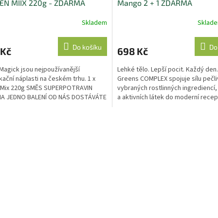
EEN MIIX 220g - ZDARMA
Mango 2 + 1 ZDARMA
Skladem
Sklad
Do košíku
Do
 Kč
698 Kč
oMagick jsou nejpoužívanější
Lehké tělo. Lepší pocit. Každý den
kační náplasti na českém trhu. 1 x
Greens COMPLEX spojuje sílu pečl
 Mix 220g SMĚS SUPERPOTRAVIN
vybraných rostlinných ingrediencí,
A JEDNO BALENÍ OD NÁS DOSTÁVÁTE
a aktivních látek do moderní recep
DÁREK!
každodenní...
O
v
l
á
d
a
c
í
p
r
v