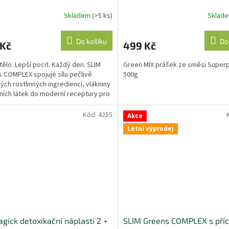
Skladem
(>5 ks)
Sklad
Do košíku
Do
 Kč
499 Kč
tělo. Lepší pocit. Každý den. SLIM
Green MIX prášek ze směsi Superp
 COMPLEX spojuje sílu pečlivě
500g
ých rostlinných ingrediencí, vlákniny
vních látek do moderní receptury pro
enní...
Kód:
4255
Akce
Letní výprodej
gick detoxikační náplasti 2 +
SLIM Greens COMPLEX s příc