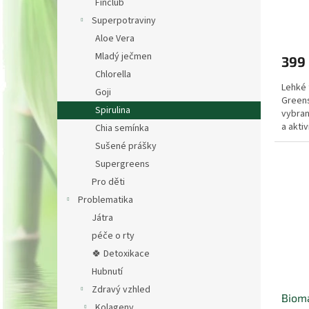
Finclub
Superpotraviny
Aloe Vera
Mladý ječmen
399
Chlorella
Lehké 
Goji
Greens
Spirulina
vybran
a akti
Chia semínka
každod
Sušené prášky
Supergreens
Pro děti
Problematika
Játra
péče o rty
🍀 Detoxikace
Hubnutí
Zdravý vzhled
Bioma
Kolageny