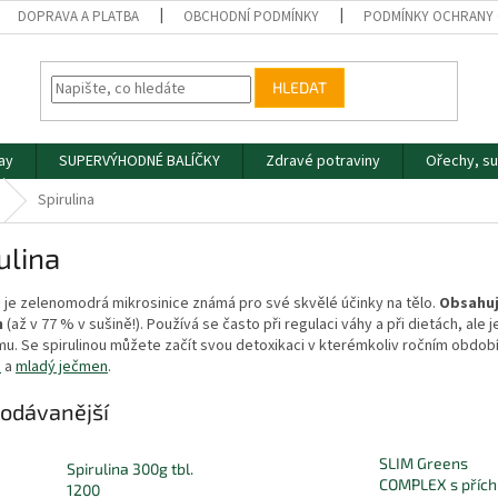
DOPRAVA A PLATBA
OBCHODNÍ PODMÍNKY
PODMÍNKY OCHRANY 
HLEDAT
day
SUPERVÝHODNÉ BALÍČKY
Zdravé potraviny
Ořechy, s
Spirulina
ulina
a je zelenomodrá mikrosinice známá pro své skvělé účinky na tělo.
Obsahuj
n
(až v 77 % v sušině!). Používá se často při regulaci váhy a při dietách, ale
u. Se spirulinou můžete začít svou detoxikaci v kterémkoliv ročním období.
u
a
mladý ječmen
.
odávanější
SLIM Greens
Spirulina 300g tbl.
COMPLEX s přích
1200