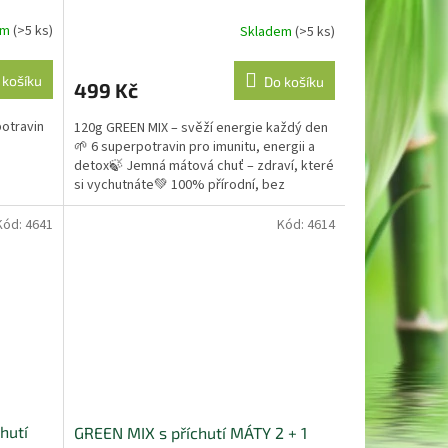
em
(>5 ks)
Skladem
(>5 ks)
 košíku
Do košíku
499 Kč
otravin
120g GREEN MIX – svěží energie každý den
🌱 6 superpotravin pro imunitu, energii a
detox🍃 Jemná mátová chuť – zdraví, které
si vychutnáte💚 100% přírodní, bez
umělých přísad...
Kód:
4641
Kód:
4614
hutí
GREEN MIX s příchutí MÁTY 2 + 1