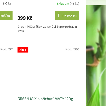
em
(>5 ks)
Skladem
(>5 ks)
 košíku
Do košíku
399 Kč
Green MIX prášek ze směsi Superpotravin
220g
Kód:
457
Kód:
4596
Akce
GREEN MIX s příchutí MÁTY 120g