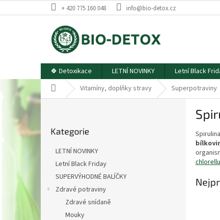
Přejít
+ 420 775 160 048
info@bio-detox.cz
na
obsah
🍀 Detoxikace
LETNÍ NOVINKY
Letní Black Fri
Domů
Vitamíny, doplňky stravy
Superpotraviny
P
Spir
o
Přeskočit
s
Kategorie
kategorie
Spirulin
t
bílkovi
r
LETNÍ NOVINKY
organism
a
chlorell
Letní Black Friday
n
SUPERVÝHODNÉ BALÍČKY
n
Nejpr
í
Zdravé potraviny
p
Zdravé snídaně
a
Mouky