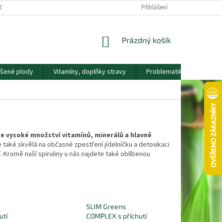
OS. ÚDAJŮ
KONTAKTY
NÁŠ PŘÍBĚH
Přihlášení
VĚRNOSTNÍ PROGRAM
NÁKUPNÍ
Prázdný košík
KOŠÍK
ušené plody
Vitamíny, doplňky stravy
Problematika
Nápla
e vysoké množství vitamínů, minerálů a hlavně
 je také skvělá na občasné zpestření jídelníčku a detoxikaci
 Kromě naší spiruliny u nás najdete také oblíbenou
SLIM Greens
utí
COMPLEX s příchutí