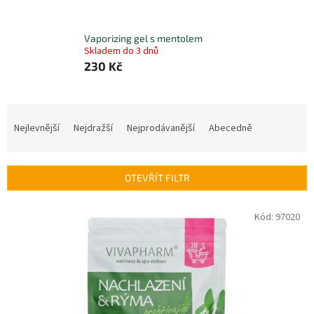
Vaporizing gel s mentolem
Skladem do 3 dnů
230 Kč
Ř
a
Nejlevnější
Nejdražší
Nejprodávanější
Abecedně
z
e
n
OTEVŘÍT FILTR
í
p
V
Kód:
97020
r
ý
o
p
d
i
u
s
k
p
t
r
ů