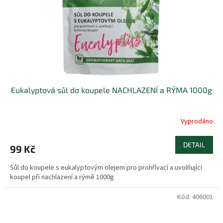
o
d
u
k
t
ů
Eukalyptová sůl do koupele NACHLAZENÍ a RÝМA 1000g
Vyprodáno
DETAIL
99 Kč
Sůl do koupele s eukalyptovým olejem pro prohřívací a uvolňující
koupel při nachlazení a rýmě 1000g
Kód:
406001