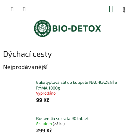
Přejít
NÁKUP
na
obsah
KOŠÍK
Dýchací cesty
Nejprodávanější
Eukalyptová sůl do koupele NACHLAZENÍ a
RÝМA 1000g
Vyprodáno
99 Kč
Boswellia serrata 90 tablet
Skladem
(>5 ks)
299 Kč