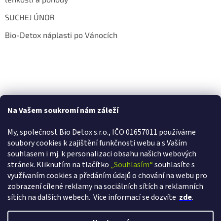
SUCHEJ ÚNOR
Bio-Detox náplasti po Vánocích
Na Vašem soukromí nám záleží
My, společnost Bio Detox s.r.o., IČO 01657011 používáme
soubory cookies k zajištění funkčnosti webu a s Va
ším
souhlasem i mj. k personalizaci obsahu našich webových
stránek. Kliknutím na tlačítko
„Souhlasím“
souhlasíte s
využívaním cookies a předáním údajů o chování na webu pro
zobrazení cílené reklamy na sociálních sítích a reklamních
sítích na dalších webech.
Více informací se dozvíte
zde
.
Vytvořil Shoptet