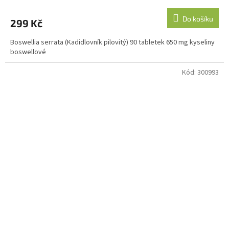
Do košíku
299 Kč
Boswellia serrata (Kadidlovník pilovitý) 90 tabletek 650 mg kyseliny
boswellové
Kód:
300993