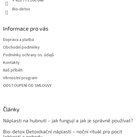
+ 420 775 160 048
k
y
Bio-detox
v
ý
p
Informace pro vás
i
s
Doprava a platba
u
Obchodní podmínky
Podmínky ochrany os. údajů
Kontakty
Náš příběh
Věrnostní program
ODSTOUPENÍ OD SMLOUVY
Články
Náplasti na hubnutí – jak fungují a jak je správně používat?
Bio-detox Detoxikační náplasti – noční rituál pro pocit
lehkosti a pohody