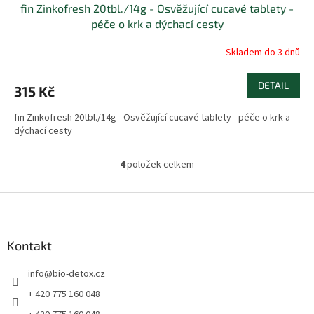
fin Zinkofresh 20tbl./14g - Osvěžující cucavé tablety -
péče o krk a dýchací cesty
Skladem do 3 dnů
DETAIL
315 Kč
fin Zinkofresh 20tbl./14g - Osvěžující cucavé tablety - péče o krk a
dýchací cesty
4
položek celkem
O
v
l
Z
á
á
d
p
a
a
Kontakt
c
t
í
info
@
bio-detox.cz
í
p
r
+ 420 775 160 048
v