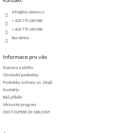
t
info
@
bio-detox.cz
í
+ 420 775 160 048
+ 420 775 160 048
Bio-detox
Informace pro vás
Doprava a platba
Obchodní podmínky
Podmínky ochrany os. údajů
Kontakty
Náš příběh
Věrnostní program
ODSTOUPENÍ OD SMLOUVY