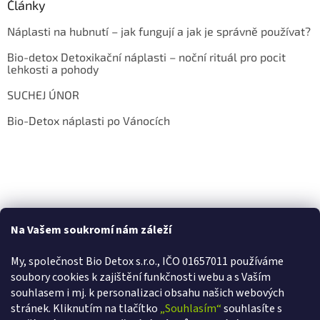
Články
Náplasti na hubnutí – jak fungují a jak je správně používat?
Bio-detox Detoxikační náplasti – noční rituál pro pocit
lehkosti a pohody
SUCHEJ ÚNOR
Bio-Detox náplasti po Vánocích
Na Vašem soukromí nám záleží
My, společnost Bio Detox s.r.o., IČO 01657011 používáme
soubory cookies k zajištění funkčnosti webu a s Va
ším
souhlasem i mj. k personalizaci obsahu našich webových
stránek. Kliknutím na tlačítko
„Souhlasím“
souhlasíte s