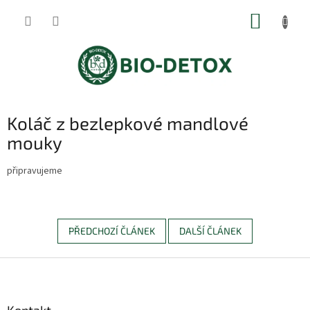
Přejít
NÁKUP
na
obsah
KOŠÍK
Koláč z bezlepkové mandlové
mouky
připravujeme
PŘEDCHOZÍ ČLÁNEK
DALŠÍ ČLÁNEK
Z
á
p
a
Kontakt