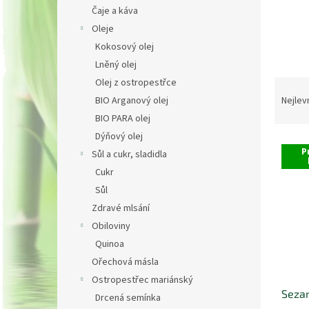
n
Čaje a káva
e
Oleje
l
Kokosový olej
Lněný olej
Olej z ostropestřce
Ř
a
BIO Arganový olej
Nejlev
z
BIO PARA olej
e
Dýňový olej
V
n
P
Sůl a cukr, sladidla
ý
í
Cukr
p
p
i
r
Sůl
s
o
Zdravé mlsání
p
d
Obiloviny
r
u
Quinoa
o
k
Ořechová másla
d
t
u
Ostropestřec mariánský
ů
Seza
k
Drcená semínka