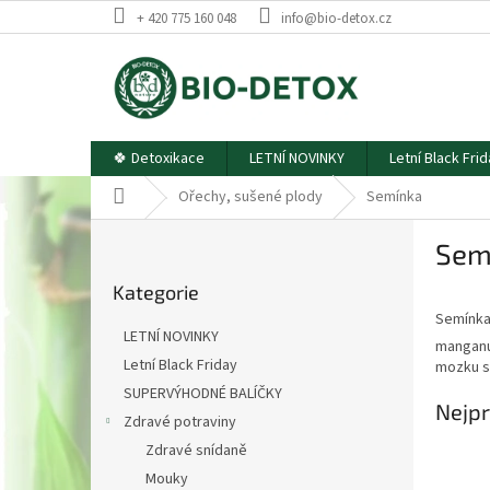
Přejít
+ 420 775 160 048
info@bio-detox.cz
na
obsah
🍀 Detoxikace
LETNÍ NOVINKY
Letní Black Fri
Domů
Ořechy, sušené plody
Semínka
P
Sem
o
Přeskočit
s
Kategorie
kategorie
t
Semínka 
r
LETNÍ NOVINKY
manganu,
a
Letní Black Friday
mozku se
n
SUPERVÝHODNÉ BALÍČKY
n
Nejpr
í
Zdravé potraviny
p
Zdravé snídaně
a
Mouky