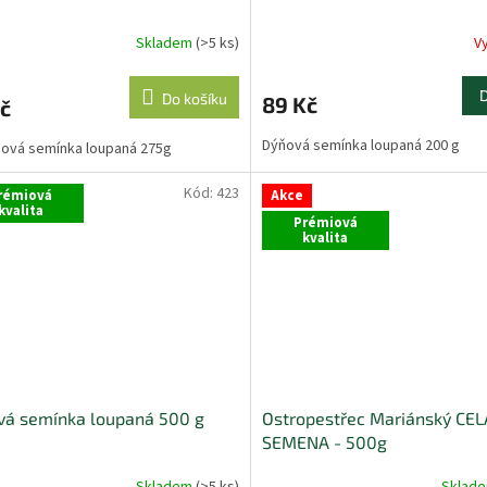
Skladem
(>5 ks)
V
Do košíku
89 Kč
č
Dýňová semínka loupaná 200 g
ová semínka loupaná 275g
Kód:
423
rémiová
Akce
kvalita
Prémiová
kvalita
vá semínka loupaná 500 g
Ostropestřec Mariánský CEL
SEMENA - 500g
Skladem
(>5 ks)
Sklad