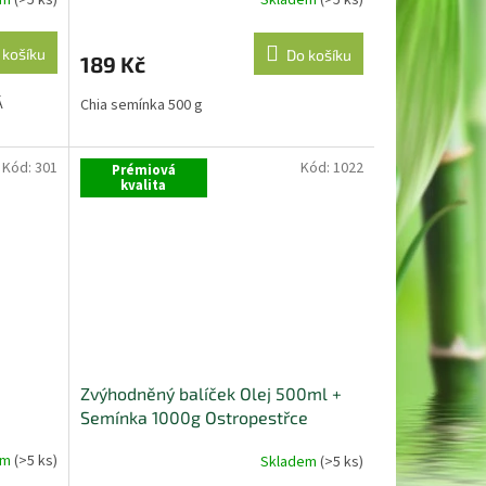
Skladem
(>5 ks)
 košíku
Do košíku
189 Kč
Á
Chia semínka 500 g
Kód:
301
Kód:
1022
Prémiová
kvalita
Zvýhodněný balíček Olej 500ml +
Semínka 1000g Ostropestřce
mariánského
em
(>5 ks)
Skladem
(>5 ks)