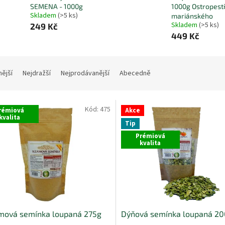
SEMENA - 1000g
1000g Ostropest
Skladem
(>5 ks)
mariánského
Skladem
(>5 ks)
249 Kč
449 Kč
nější
Nejdražší
Nejprodávanější
Abecedně
Kód:
475
rémiová
Akce
kvalita
Tip
Prémiová
kvalita
mová semínka loupaná 275g
Dýňová semínka loupaná 20