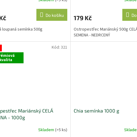
Do košíku
Do
Kč
179 Kč
 loupaná semínka 500g
Ostropestřec Mariánský 500g CEL
SEMENA - NEDRCENÝ
Kód:
321
rémiová
kvalita
pestřec Mariánský CELÁ
Chia semínka 1000 g
NA - 1000g
Skladem
(>5 ks)
Sklad