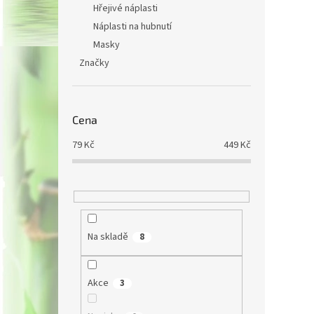
Hřejivé náplasti
Náplasti na hubnutí
Masky
Značky
Cena
79
Kč
449
Kč
Na skladě
8
Akce
3