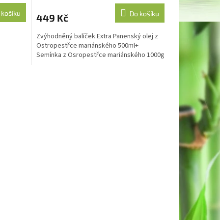
 košíku
Do košíku
449 Kč
Zvýhodněný balíček Extra Panenský olej z
Ostropestřce mariánského 500ml+
Semínka z Osropestřce mariánského 1000g