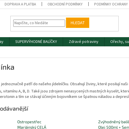
DOPRAVA A PLATBA
OBCHODNÍ PODMÍNKY
PODMÍNKY OCHRANY 
HLEDAT
day
SUPERVÝHODNÉ BALÍČKY
Zdravé potraviny
Ořechy, s
ínka
jednoznačně patří do našeho jídelníčku. Obsahují živiny, které posilují naš
 vitamínu A, B, D. Také jsou zdrojem nenasycených mastných kyselit, které sn
rotonin a tím se stávají účinným bojovníkem se špatnou náladou a depresí
odávanější
Ostropestřec
Zvýhodněný balí
Mariánský CELÁ
Olej 500ml + Se