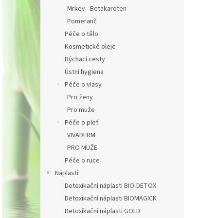
Mrkev - Betakaroten
Pomeranč
Péče o tělo
Kosmetické oleje
PŘIHLÁ
Dýchací cesty
Ústní hygiena
Vyplněním f
Péče o vlasy
Zásady zpra
Pro ženy
Pro muže
Péče o pleť
VIVADERM
PRO MUŽE
Péče o ruce
Náplasti
Detoxikační náplasti BIO-DETOX
Detoxikační náplasti BIOMAGICK
Detoxikační náplasti GOLD