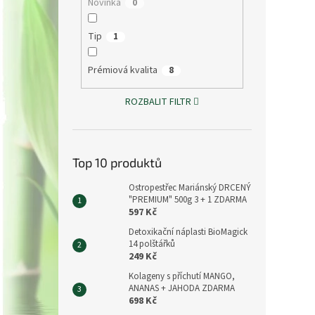
Novinka
0
Tip
1
Prémiová kvalita
8
ROZBALIT FILTR
Top 10 produktů
Ostropestřec Mariánský DRCENÝ
"PREMIUM" 500g 3 + 1 ZDARMA
597 Kč
Detoxikační náplasti BioMagick
14 polštářků
249 Kč
Kolageny s příchutí MANGO,
ANANAS + JAHODA ZDARMA
698 Kč