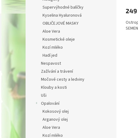
Supervýhodné balíčky
249
Kyselina Hyaluronová
Ostrop
OBLIČEJOVÉ MASKY
SEMEN
Aloe Vera
Kosmetické oleje
Kozí mléko
Hadí jed
Nespavost
Zažívání a trávení
Sleva
Močové cesty a ledviny
Klouby a kosti
100 K
Uši
Opalování
Přihlaste se
hned pošle
Kokosový olej
nákup
. Buďte 
Arganový olej
o akčních n
Aloe Vera
Kozí mléko