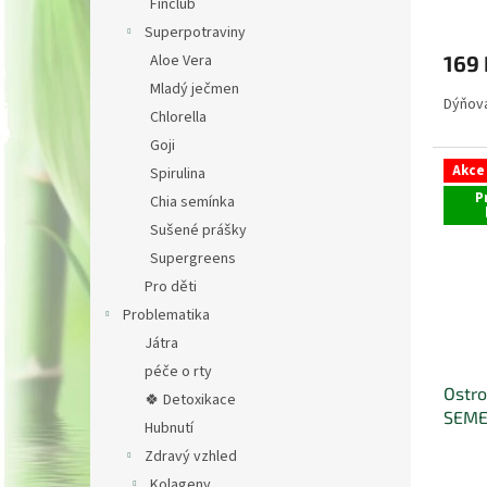
Finclub
Superpotraviny
Aloe Vera
169 
Mladý ječmen
Dýňová
Chlorella
Goji
Akce
Spirulina
P
Chia semínka
Sušené prášky
Supergreens
Pro děti
Problematika
Játra
péče o rty
Ostro
🍀 Detoxikace
SEME
Hubnutí
Zdravý vzhled
Kolageny