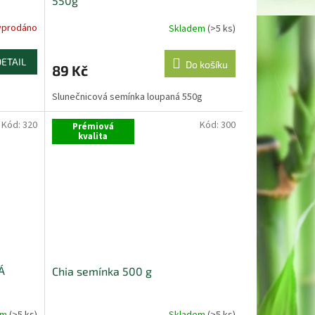
550g
yprodáno
Skladem
(>5 ks)
DETAIL
Do košíku
89 Kč
Slunečnicová semínka loupaná 550g
Kód:
320
Kód:
300
Prémiová
kvalita
Á
Chia semínka 500 g
em
(>5 ks)