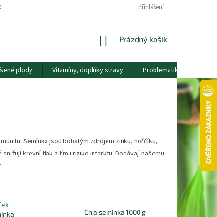
OS. ÚDAJŮ
KONTAKTY
NÁŠ PŘÍBĚH
Přihlášení
VĚRNOSTNÍ PROGRAM
NÁKUPNÍ
Prázdný košík
KOŠÍK
ušené plody
Vitamíny, doplňky stravy
Problematika
Nápla
i imunitu. Semínka jsou bohatým zdrojem zinku, hořčíku,
ižují krevní tlak a tím i riziko infarktu. Dodávají našemu
.
ček
Chia semínka 1000 g
mínka