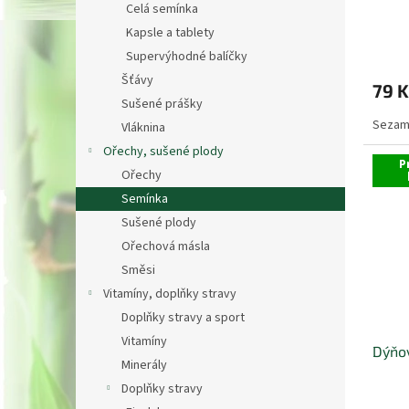
t
Celá semínka
ů
Kapsle a tablety
Supervýhodné balíčky
Šťávy
79 K
Sušené prášky
Sezam
Vláknina
Ořechy, sušené plody
P
Ořechy
Semínka
Sušené plody
Ořechová másla
Směsi
Vitamíny, doplňky stravy
Doplňky stravy a sport
Vitamíny
Dýňo
Minerály
Doplňky stravy