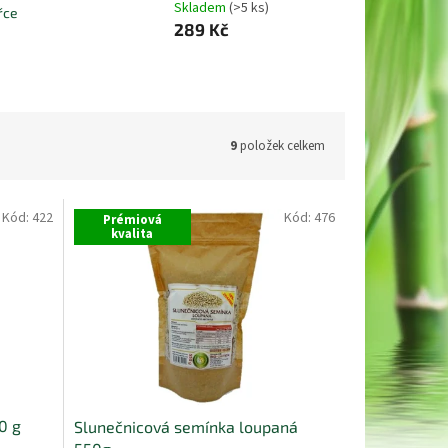
Skladem
(>5 ks)
řce
289 Kč
9
položek celkem
Kód:
422
Kód:
476
Prémiová
kvalita
0 g
Slunečnicová semínka loupaná