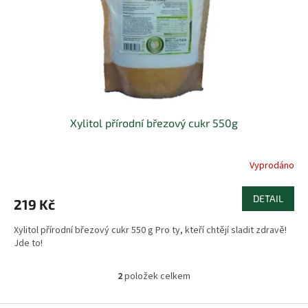
Xylitol přírodní březový cukr 550g
Vyprodáno
DETAIL
219 Kč
Xylitol přírodní březový cukr 550 g Pro ty, kteří chtějí sladit zdravě!
Jde to!
2
položek celkem
O
v
l