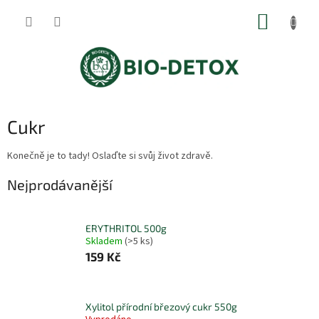
Přejít
NÁKUP
na
obsah
KOŠÍK
Cukr
Konečně je to tady! Oslaďte si svůj život zdravě.
Nejprodávanější
ERYTHRITOL 500g
Skladem
(>5 ks)
159 Kč
Xylitol přírodní březový cukr 550g