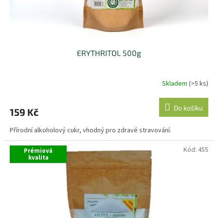
k
t
ů
ERYTHRITOL 500g
Skladem
(>5 ks)
Do košíku
159 Kč
Přírodní alkoholový cukr, vhodný pro zdravé stravování.
Kód:
455
Prémiová
kvalita