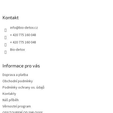
Z
á
á
d
p
a
a
Kontakt
c
t
í
info
@
bio-detox.cz
í
p
r
+ 420 775 160 048
v
+ 420 775 160 048
k
y
Bio-detox
v
ý
p
Informace pro vás
i
s
Doprava a platba
u
Obchodní podmínky
Podmínky ochrany os. údajů
Kontakty
Náš příběh
Věrnostní program
ODSTOUPENÍ OD SMLOUVY