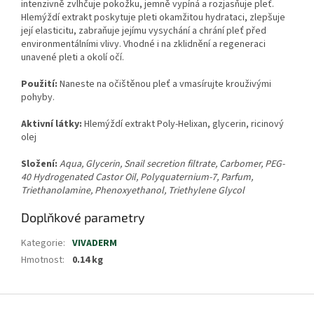
intenzivně zvlhčuje pokožku, jemně vypíná a rozjasňuje pleť.
Hlemýždí extrakt poskytuje pleti okamžitou hydrataci, zlepšuje
její elasticitu, zabraňuje jejímu vysychání a chrání pleť před
environmentálními vlivy. Vhodné i na zklidnění a regeneraci
unavené pleti a okolí očí.
Použití:
Naneste na očištěnou pleť a vmasírujte krouživými
pohyby.
Aktivní látky:
Hlemýždí extrakt Poly-Helixan, glycerin, ricinový
olej
Složení:
Aqua, Glycerin, Snail secretion filtrate, Carbomer, PEG-
40 Hydrogenated Castor Oil, Polyquaternium-7, Parfum,
Triethanolamine, Phenoxyethanol, Triethylene Glycol
Doplňkové parametry
Kategorie
:
VIVADERM
Hmotnost
:
0.14 kg
Z