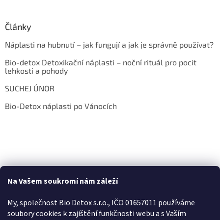
Články
Náplasti na hubnutí – jak fungují a jak je správně používat?
Bio-detox Detoxikační náplasti – noční rituál pro pocit
lehkosti a pohody
SUCHEJ ÚNOR
Bio-Detox náplasti po Vánocích
Na Vašem soukromí nám záleží
My, společnost Bio Detox s.r.o., IČO 01657011 používáme
soubory cookies k zajištění funkčnosti webu a s Va
ším