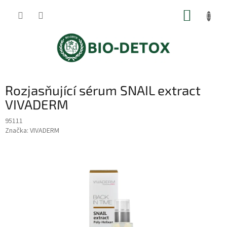
Přejít
NÁKUP
na
obsah
KOŠÍK
Rozjasňující sérum SNAIL extract
VIVADERM
95111
Značka:
VIVADERM