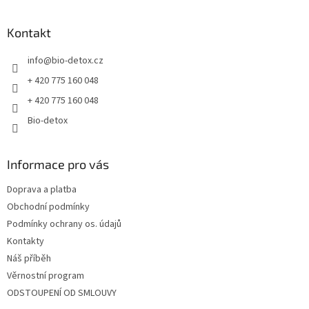
á
p
a
Kontakt
t
info
@
bio-detox.cz
í
+ 420 775 160 048
+ 420 775 160 048
Bio-detox
Informace pro vás
Doprava a platba
Obchodní podmínky
Podmínky ochrany os. údajů
Kontakty
Náš příběh
Věrnostní program
ODSTOUPENÍ OD SMLOUVY