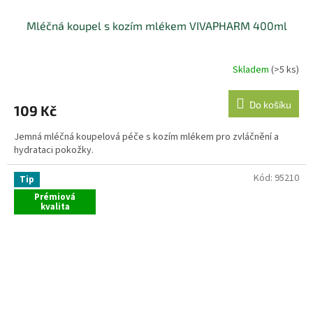
Mléčná koupel s kozím mlékem VIVAPHARM 400ml
Skladem
(>5 ks)
Do košíku
109 Kč
Jemná mléčná koupelová péče s kozím mlékem pro zvláčnění a
hydrataci pokožky.
Kód:
95210
Tip
Prémiová
kvalita