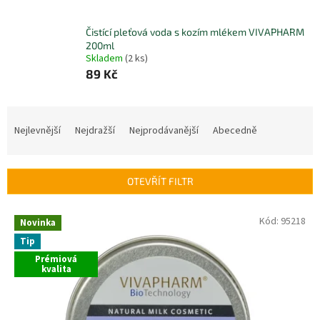
Čistící pleťová voda s kozím mlékem VIVAPHARM
200ml
Skladem
(2 ks)
89 Kč
Ř
a
Nejlevnější
Nejdražší
Nejprodávanější
Abecedně
z
e
n
OTEVŘÍT FILTR
í
p
V
Kód:
95218
r
Novinka
ý
o
Tip
p
d
Prémiová
i
u
kvalita
s
k
p
t
r
ů