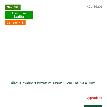
Kód:
95201
Novinka
Prémiová
kvalita
Cenový HIT
Tělové mléko s kozím mlékem VIVAPHARM 400ml
Vyprodáno