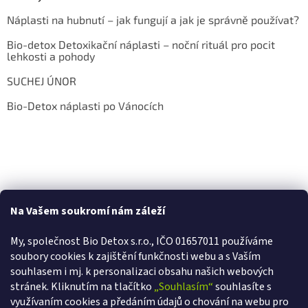
Náplasti na hubnutí – jak fungují a jak je správně používat?
Bio-detox Detoxikační náplasti – noční rituál pro pocit
lehkosti a pohody
SUCHEJ ÚNOR
Bio-Detox náplasti po Vánocích
Na Vašem soukromí nám záleží
My, společnost Bio Detox s.r.o., IČO 01657011 používáme
soubory cookies k zajištění funkčnosti webu a s Va
ším
souhlasem i mj. k personalizaci obsahu našich webových
stránek. Kliknutím na tlačítko
„Souhlasím“
souhlasíte s
využívaním cookies a předáním údajů o chování na webu pro