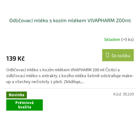
Odličovací mléko s kozím mlékem VIVAPHARM 200ml
Skladem
(>5 ks)
Do košíku
139 Kč
Odličovací mléko s kozím mlékem VIVAPHARM 200 ml Čistící a
odličovací mléko s extrakty z kozího mléka šetrně odstraňuje make-
up a všechny nečistoty z pleti. Zklidňuje,...
Kód:
95209
Novinka
Prémiová
kvalita