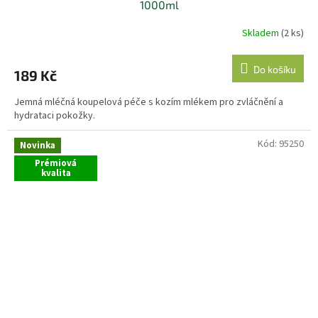
1000ml
Skladem
(2 ks)
Do košíku
189 Kč
Jemná mléčná koupelová péče s kozím mlékem pro zvláčnění a
hydrataci pokožky.
Kód:
95250
Novinka
Prémiová
kvalita