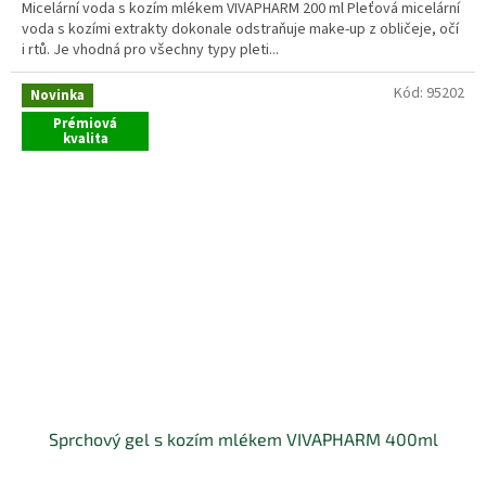
Micelární voda s kozím mlékem VIVAPHARM 200 ml Pleťová micelární
voda s kozími extrakty dokonale odstraňuje make-up z obličeje, očí
i rtů. Je vhodná pro všechny typy pleti...
Kód:
95202
Novinka
Prémiová
kvalita
Sprchový gel s kozím mlékem VIVAPHARM 400ml