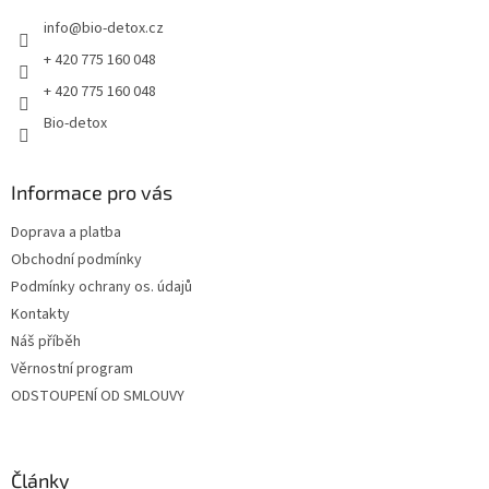
t
í
info
@
bio-detox.cz
í
p
r
+ 420 775 160 048
v
+ 420 775 160 048
k
y
Bio-detox
v
ý
p
Informace pro vás
i
s
Doprava a platba
u
Obchodní podmínky
Podmínky ochrany os. údajů
Kontakty
Náš příběh
Věrnostní program
ODSTOUPENÍ OD SMLOUVY
Články