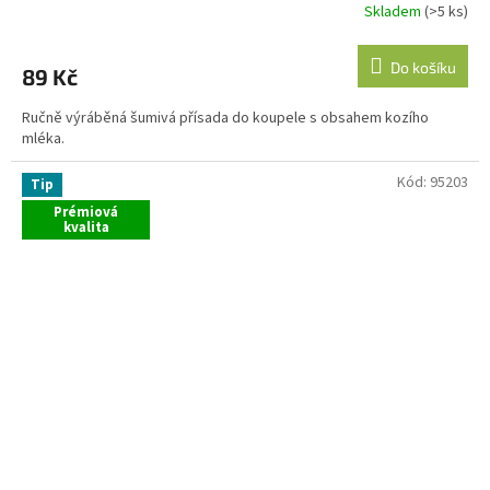
Skladem
(>5 ks)
Do košíku
89 Kč
Ručně výráběná šumivá přísada do koupele s obsahem kozího
mléka.
Kód:
95203
Tip
Prémiová
kvalita