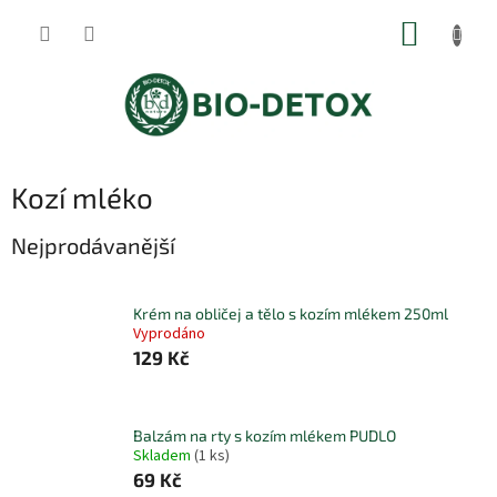
Přejít
NÁKUP
na
obsah
KOŠÍK
Kozí mléko
Nejprodávanější
Krém na obličej a tělo s kozím mlékem 250ml
Vyprodáno
129 Kč
Balzám na rty s kozím mlékem PUDLO
Skladem
(1 ks)
69 Kč