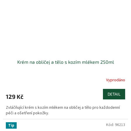
Krém na obličej a tělo s kozím mlékem 250ml
Vyprodáno
DETAIL
129 Kč
Zvláčňující krém s kozím mlékem na obličej a tělo pro každodenní
péči a ošetření pokožky.
Kód:
96213
Tip