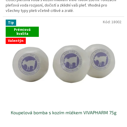
pleťová voda rozjasní, dočistí a zklidní vaši pleť. Vhodná pro
všechny typy pleti včetně citlivé a zralé.
Kód:
18002
Tip
Prémiová
kvalita
Valentýn
Koupelová bomba s kozím mlékem VIVAPHARM 75g