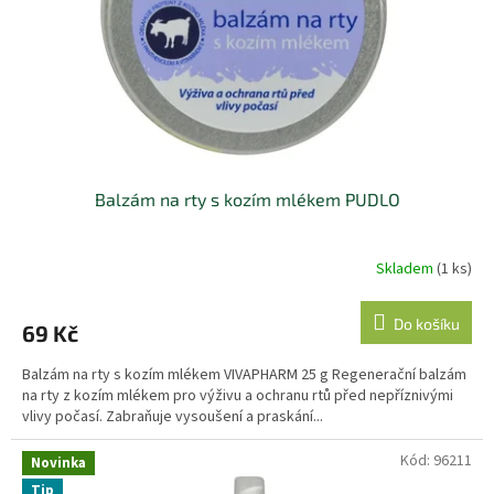
o
d
u
k
t
ů
Balzám na rty s kozím mlékem PUDLO
Skladem
(1 ks)
Do košíku
69 Kč
Balzám na rty s kozím mlékem VIVAPHARM 25 g Regenerační balzám
na rty z kozím mlékem pro výživu a ochranu rtů před nepříznivými
vlivy počasí. Zabraňuje vysoušení a praskání...
Kód:
96211
Novinka
Tip