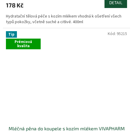
DETAIL
178 Kč
Hydratační tělová péče s kozím mlékem vhodná k ošetření všech
typů pokožky, včetně suché a citlivé. 400ml
Kód:
95215
Tip
Prémiová
kvalita
Mléčná pěna do koupele s kozím mlékem VIVAPHARM