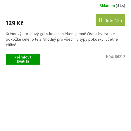
Skladem
(4 ks)
Do košíku
129 Kč
Krémový sprchový gel s kozím mlékem jemně čistí a hydratuje
pokožku celého těla. Vhodný pro všechny typy pokožky, včetně
citlivé.
Kód:
96212
Prémiová
kvalita