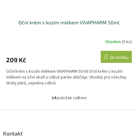
Oční krém s kozím mlékem VIVAPHARM 50ml
Skladem
(5 ks)
Do košíku
209 Kč
Oční krém s kozím mlékem VIVAPHARM 50 ml Oční krém s kozím
mlékem na oční okolí a citlivé partie obličeje. Vhodný pro všechny
druhy pleti, zejména citlivé.
14
položek celkem
O
v
l
Z
á
á
d
p
a
a
Kontakt
c