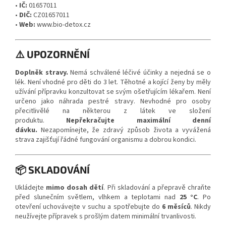
•
IČ:
01657011
•
DIČ:
CZ01657011
•
Web:
www.bio-detox.cz
⚠️ UPOZORNĚNÍ
Doplněk stravy.
Nemá schválené léčivé účinky a nejedná se o
lék. Není vhodné pro děti do 3 let. Těhotné a kojící ženy by měly
užívání přípravku konzultovat se svým ošetřujícím lékařem. Není
určeno jako náhrada pestré stravy. Nevhodné pro osoby
přecitlivělé na některou z látek ve složení
produktu.
Nepřekračujte maximální denní
dávku.
Nezapomínejte, že zdravý způsob života a vyvážená
strava zajišťují řádné fungování organismu a dobrou kondici.
📦 SKLADOVÁNÍ
Ukládejte
mimo dosah dětí
. Při skladování a přepravě chraňte
před slunečním světlem, vlhkem a teplotami nad
25 °C
. Po
otevření uchovávejte v suchu a spotřebujte do
6 měsíců
. Nikdy
neužívejte přípravek s prošlým datem minimální trvanlivosti.