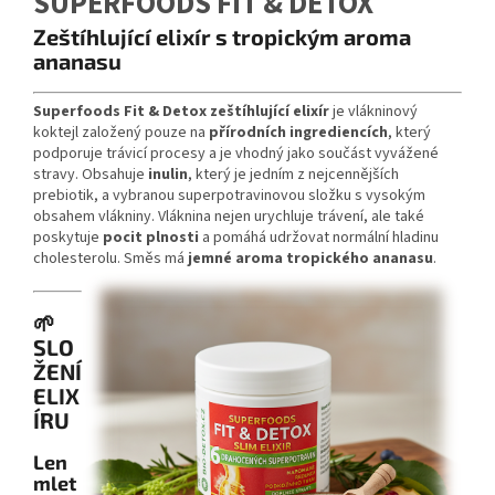
SUPERFOODS FIT & DETOX
Zeštíhlující elixír s tropickým aroma
ananasu
Superfoods Fit & Detox zeštíhlující elixír
je vlákninový
koktejl založený pouze na
přírodních ingrediencích
, který
podporuje trávicí procesy a je vhodný jako součást vyvážené
stravy. Obsahuje
inulin
, který je jedním z nejcennějších
prebiotik, a vybranou superpotravinovou složku s vysokým
obsahem vlákniny. Vláknina nejen urychluje trávení, ale také
poskytuje
pocit plnosti
a pomáhá udržovat normální hladinu
cholesterolu. Směs má
jemné aroma tropického ananasu
.
🌱
SLO
ŽENÍ
ELIX
ÍRU
Len
mlet