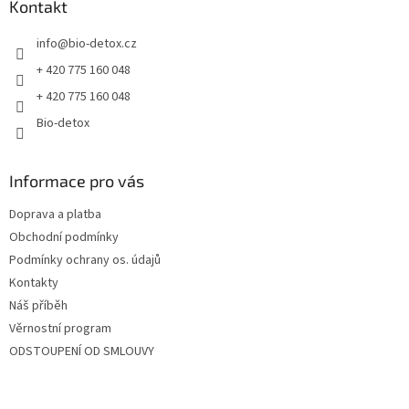
a
Kontakt
t
info
@
bio-detox.cz
í
+ 420 775 160 048
+ 420 775 160 048
Bio-detox
Informace pro vás
Doprava a platba
Obchodní podmínky
Podmínky ochrany os. údajů
Kontakty
Náš příběh
Věrnostní program
ODSTOUPENÍ OD SMLOUVY