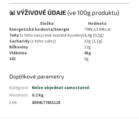
📊 VÝŽIVOVÉ ÚDAJE
(ve 100g produktu)
Složka
Hodnota
Energetická hodnota/Energie
798kJ/194kcal
Tuky
(z toho nasycené mastné kyseliny)
4,4g (0,5g)
Sacharidy
(z toho cukry)
33g (2,1g)
Bílkoviny
12g
Vláknina
41g
Sůl
0g
Doplňkové parametry
Kategorie
:
Nelze objednat samostatně
Hmotnost
:
0.2 kg
EAN
:
8594177851128
Z
á
p