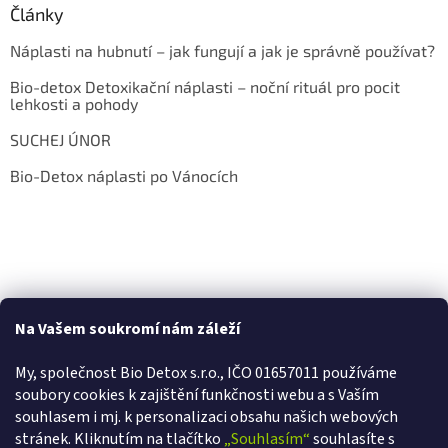
Články
Náplasti na hubnutí – jak fungují a jak je správně používat?
Bio-detox Detoxikační náplasti – noční rituál pro pocit
lehkosti a pohody
SUCHEJ ÚNOR
Bio-Detox náplasti po Vánocích
Na Vašem soukromí nám záleží
My, společnost Bio Detox s.r.o., IČO 01657011 používáme
soubory cookies k zajištění funkčnosti webu a s Va
ším
CHCETE SLEVU 100 Kč?
Přihlaste se k newsletteru a my vám hned pošleme
100 Kč slevu
souhlasem i mj. k personalizaci obsahu našich webových
na první nákup.
stránek. Kliknutím na tlačítko
„Souhlasím“
souhlasíte s