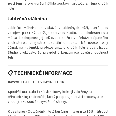
potížemi
a pro udržení štíhlé postavy, protože snižuje chuť k
jídlu.
Jablečná vláknina
Jablečná vláknina se získává z jablečných kůží, které jsou
zdrojem
pektinů
. Udržuje správnou hladinu LDL cholesterolu a
má také schopnost jej snižovat a snižuje vstřebávání špatného
cholesterolu z gastrointestinálního traktu. Má neocenitelný
účinek na
hubnutí
, protože snižuje chuť k jídlu a pocit hladu.
Studie prokázaly, že pravidelná konzumace zvyšuje odolnost
těla.
📋 TECHNICKÉ INFORMACE
Název:
FIT & DETOX SLIMMING ELIXIR
Specifikace a složení:
Vlákninový koktejl založený na
přírodních ingrediencích, který podporuje trávicí procesy a je
vhodný jako součást vyvážené stravy.
Obsahuje:
• Odtučněný mletý len (Linum flavum L.)
30%
• Jitrocel