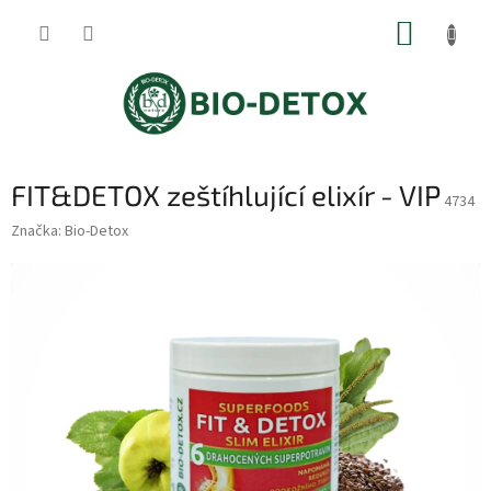
Přejít
NÁKUP
na
obsah
KOŠÍK
FIT&DETOX zeštíhlující elixír - VIP
4734
Značka:
Bio-Detox