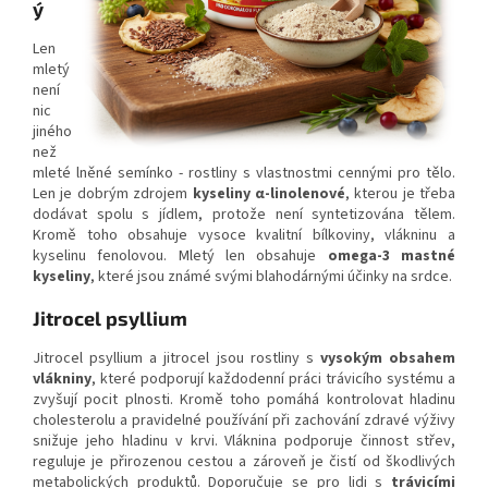
ý
Len
mletý
není
nic
jiného
než
mleté ​​lněné semínko - rostliny s vlastnostmi cennými pro tělo.
Len je dobrým zdrojem
kyseliny α-linolenové
, kterou je třeba
dodávat spolu s jídlem, protože není syntetizována tělem.
Kromě toho obsahuje vysoce kvalitní bílkoviny, vlákninu a
kyselinu fenolovou. Mletý len obsahuje
omega-3 mastné
kyseliny
, které jsou známé svými blahodárnými účinky na srdce.
Jitrocel psyllium
Jitrocel psyllium a jitrocel jsou rostliny s
vysokým obsahem
vlákniny
, které podporují každodenní práci trávicího systému a
zvyšují pocit plnosti. Kromě toho pomáhá kontrolovat hladinu
cholesterolu a pravidelné používání při zachování zdravé výživy
snižuje jeho hladinu v krvi. Vláknina podporuje činnost střev,
reguluje je přirozenou cestou a zároveň je čistí od škodlivých
metabolických produktů. Doporučuje se pro lidi s
trávicími