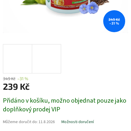
349 Kč
–31 %
349 Kč
–31 %
239 Kč
Měrná
Přidáno v košíku, možno objednat pouze jako
cena:
doplňkový prodej VIP
Můžeme doručit do:
11.8.2026
Možnosti doručení