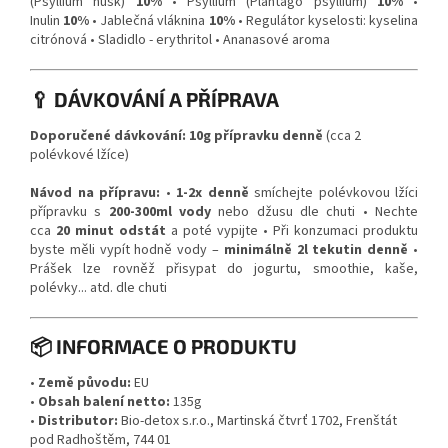
(Psyllium husk)
10%
• Psyllium (Plantago psyllium)
10%
•
Inulin
10%
• Jablečná vláknina
10%
• Regulátor kyselosti: kyselina
citrónová • Sladidlo - erythritol • Ananasové aroma
🥄 DÁVKOVÁNÍ A PŘÍPRAVA
Doporučené dávkování:
10g přípravku denně
(cca 2
polévkové lžíce)
Návod na přípravu:
•
1-2x denně
smíchejte polévkovou lžíci
přípravku s
200-300ml vody
nebo džusu dle chuti • Nechte
cca
20 minut odstát
a poté vypijte • Při konzumaci produktu
byste měli vypít hodně vody –
minimálně 2l tekutin denně
•
Prášek lze rovněž přisypat do jogurtu, smoothie, kaše,
polévky... atd. dle chuti
📦 INFORMACE O PRODUKTU
•
Země původu:
EU
•
Obsah balení netto:
135g
•
Distributor:
Bio-detox s.r.o., Martinská čtvrť 1702, Frenštát
pod Radhoštěm, 744 01