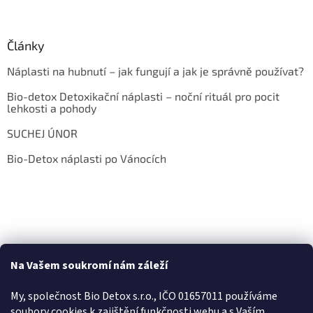
Články
Náplasti na hubnutí – jak fungují a jak je správně používat?
Bio-detox Detoxikační náplasti – noční rituál pro pocit
lehkosti a pohody
SUCHEJ ÚNOR
Bio-Detox náplasti po Vánocích
Na Vašem soukromí nám záleží
My, společnost Bio Detox s.r.o., IČO 01657011 používáme
soubory cookies k zajištění funkčnosti webu a s Va
ším