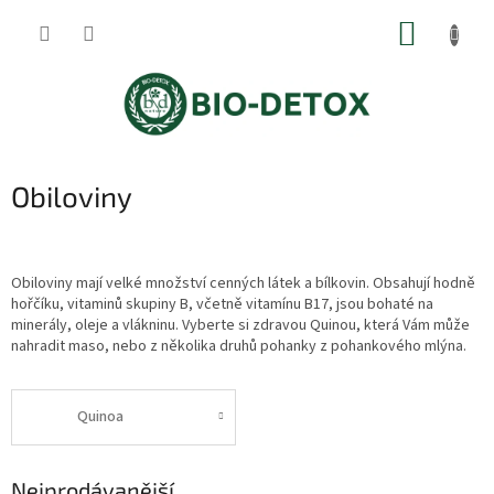
Přejít
NÁKUP
na
obsah
KOŠÍK
Obiloviny
Obiloviny mají velké množství cenných látek a bílkovin. Obsahují hodně
hořčíku, vitaminů skupiny B, včetně vitamínu B17, jsou bohaté na
minerály, oleje a vlákninu. Vyberte si zdravou Quinou, která Vám může
nahradit maso, nebo z několika druhů pohanky z pohankového mlýna.
Quinoa
Nejprodávanější