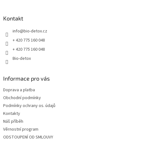
á
á
d
p
a
a
Kontakt
c
t
í
info
@
bio-detox.cz
í
p
r
+ 420 775 160 048
v
+ 420 775 160 048
k
y
Bio-detox
v
ý
p
Informace pro vás
i
s
Doprava a platba
u
Obchodní podmínky
Podmínky ochrany os. údajů
Kontakty
Náš příběh
Věrnostní program
ODSTOUPENÍ OD SMLOUVY