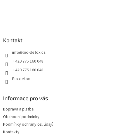
ý
p
i
s
u
Kontakt
info
@
bio-detox.cz
+ 420 775 160 048
+ 420 775 160 048
Bio-detox
Informace pro vás
Doprava a platba
Obchodní podmínky
Podmínky ochrany os. údajů
Kontakty