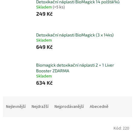
Detoxikační náplasti BioMagick 14 polštářků
l
Skladem
(>5 ks)
249 Kč
Detoxikační náplasti BioMagick (3 x 14ks)
Skladem
649 Kč
Biomagick detoxikační náplasti 2 + 1 Liver
Booster ZDARMA
Skladem
634 Kč
Ř
a
Nejlevnější
Nejdražší
Nejprodávanější
Abecedně
z
e
V
n
Kód:
220
ý
í