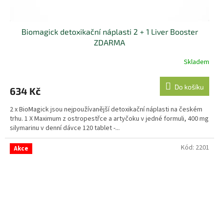
Biomagick detoxikační náplasti 2 + 1 Liver Booster
ZDARMA
Skladem
Do košíku
634 Kč
2 x BioMagick jsou nejpoužívanější detoxikační náplasti na českém
trhu. 1 X Maximum z ostropestřce a artyčoku v jedné formuli, 400 mg
silymarinu v denní dávce 120 tablet -...
Kód:
2201
Akce