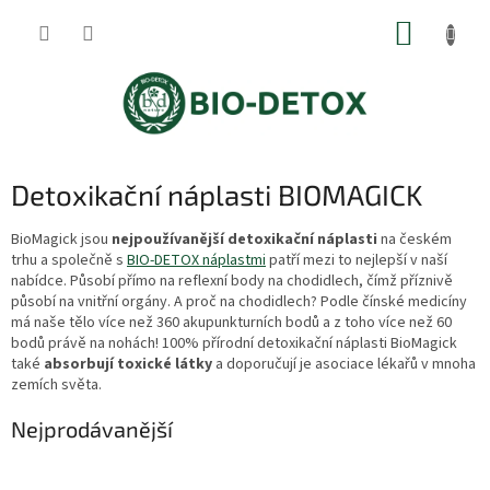
Přejít
NÁKUP
na
obsah
KOŠÍK
P
Detoxikační náplasti BIOMAGICK
o
s
BioMagick jsou
nejpoužívanější detoxikační náplasti
na českém
trhu a společně s
BIO-DETOX náplastmi
patří mezi to nejlepší v naší
t
nabídce. Působí přímo na reflexní body na chodidlech, čímž příznivě
r
působí na vnitřní orgány. A proč na chodidlech? Podle čínské medicíny
a
má naše tělo více než 360 akupunkturních bodů a z toho více než 60
n
bodů právě na nohách! 100% přírodní detoxikační náplasti BioMagick
n
také
absorbují toxické látky
a doporučují je asociace lékařů v mnoha
í
zemích světa.
p
Nejprodávanější
a
n
e