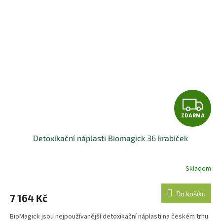
Z
ZDARMA
D
Detoxikační náplasti Biomagick 36 krabiček
A
R
Skladem
M
Do košíku
7 164 Kč
A
BioMagick jsou nejpoužívanější detoxikační náplasti na českém trhu