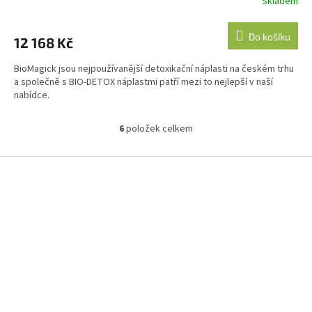
Skladem
M
Do košíku
12 168 Kč
A
BioMagick jsou nejpoužívanější detoxikační náplasti na českém trhu
a společně s BIO-DETOX náplastmi patří mezi to nejlepší v naší
nabídce.
6
položek celkem
O
v
l
Z
á
á
d
p
a
a
c
t
í
í
p
r
v
k
y
v