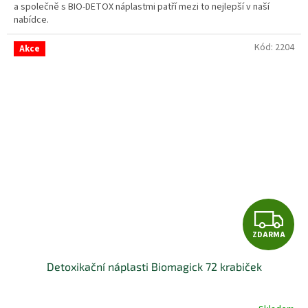
a společně s BIO-DETOX náplastmi patří mezi to nejlepší v naší
nabídce.
Kód:
2204
Akce
Z
ZDARMA
D
Detoxikační náplasti Biomagick 72 krabiček
A
R