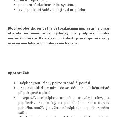
zmírňují opuchliny,
podporují funkci imunitního systému,
a v neposlední řadě zlepšují kvalitu spánku.
Dlouhodobé zkušenosti s detoxikačními náplastmi v praxi
ukázaly na mimořádné výsledky při podpoře mnoha
metodách léčení. Detoxikační náplasti jsou doporučovány
asociacemi lékařů v mnoha zemích světa.
Upozornění:
- Náplasti jsou určeny pouze pro vnější použití.
- Náplasti skladujte mimo dosah dětí a na suchém místě
při pokojové teplotě.
- Nepoužívejte náplasti na oči a otevřené rány, na
popáleniny, na obličej, na podrážděnou nebo citlivou
pokožku, používejte výhradně náplasti z nepoškozeného
sáčku