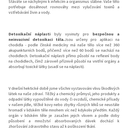
Stáváte se náchylnými k infekcím a organismus slábne. Vaše tělo
potřebuje dosáhnout rovnováhy mezi vylučování toxinů a
vstřebávání živin a vody.
Detoxikační náplasti
byly vyvinuty pro
bezpečnou a
neinvazivní detoxikaci těla.
Jsou určeny pro aplikaci na
chodidla - podle čínské medicíny má naše tělo více než 360
akupunkturních bodů, přičemž více než 60 bodů se nachází na
chodidlech. Detoxikační náplasti přímo působí na reflexní body
na chodidlech, čímž zároveň příznivě působí na vnitřní orgány a
absorbují toxické látky (usadí se na náplasti).
V dnešní hektické době jsme všichni vystavováni vlivu škodlivých
látek na naše zdraví. Těžký a chemický průmysl, jeho produkty a
odpadní látky vypouštěné do vody či ovzduší, chemické přísady
v našem jídle, těžké kovy nebo zbytky různých léků se neustále
hromadí v lidském těle mnohem víc než kdykoliv předtím. Každý
orgán v lidském těle je zasažen jejich vlivem a podle doby
působení a množství absorbovaných dávek dochází k
zhoršování zdravotního stavu až k poškození tkání.