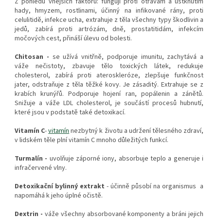
Z pohledu vnějších faktorů: fungují proti otravám a uštknutím
hady, hmyzem, rostlinami, účinný na infikované rány, proti
celulitidě, infekce ucha, extrahuje z těla všechny typy škodlivin a
jedů, zabírá proti artrózám, dně, prostatitidám, infekcím
močových cest, přináší úlevu od bolesti.
Chitosan -
se užívá vnitřně, podporuje imunitu, zachytává a
váže nečistoty, zbavuje tělo toxických látek, redukuje
cholesterol, zabírá proti ateroskleróze, zlepšuje funkčnost
jater, odstraňuje z těla těžké kovy. Je zásaditý. Extrahuje se z
krabích krunýřů. Podporuje hojení ran, popálenin a zánětů.
Snižuje a váže LDL cholesterol, je součástí procesů hubnutí,
které jsou v podstatě také detoxikací.
Vitamín C
-
vitamín
nezbytný k životu a udržení tělesného zdraví,
v lidském těle plní vitamín C mnoho důležitých funkcí.
Turmalín -
uvolňuje záporné iony, absorbuje teplo a generuje i
infračervené vlny.
Detoxikační bylinný extrakt
- účinně působí na organismus a
napomáhá k jeho úplné očistě.
Dextrin -
váže všechny absorbované komponenty a bráni jejich