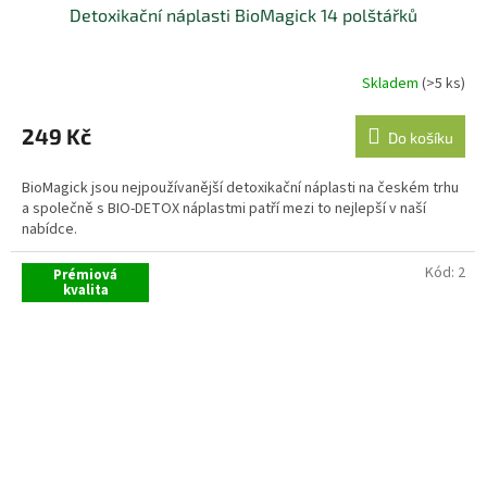
Detoxikační náplasti BioMagick 14 polštářků
Skladem
(>5 ks)
249 Kč
Do košíku
BioMagick jsou nejpoužívanější detoxikační náplasti na českém trhu
a společně s BIO-DETOX náplastmi patří mezi to nejlepší v naší
nabídce.
Kód:
2
Prémiová
kvalita