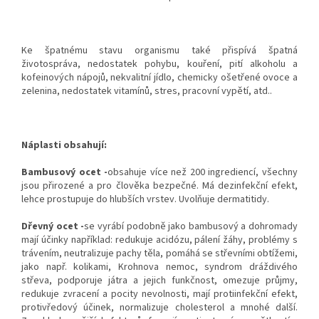
Ke špatnému stavu organismu také přispívá špatná
životospráva, nedostatek pohybu, kouření, pití alkoholu a
kofeinových nápojů, nekvalitní jídlo, chemicky ošetřené ovoce a
zelenina, nedostatek vitamínů, stres, pracovní vypětí, atd..
Náplasti obsahují:
Bambusový ocet -
obsahuje více než 200 ingrediencí, všechny
jsou přirozené a pro člověka bezpečné. Má dezinfekční efekt,
lehce prostupuje do hlubších vrstev. Uvolňuje dermatitidy.
Dřevný ocet -
se vyrábí podobně jako bambusový a dohromady
mají účinky například: redukuje acidózu, pálení žáhy, problémy s
trávením, neutralizuje pachy těla, pomáhá se střevními obtížemi,
jako např. kolikami, Krohnova nemoc, syndrom dráždivého
střeva, podporuje játra a jejich funkčnost, omezuje průjmy,
redukuje zvracení a pocity nevolnosti, mají protiinfekční efekt,
protivředový účinek, normalizuje cholesterol a mnohé další.