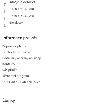
info
@
bio-detox.cz
í
+ 420 775 160 048
+ 420 775 160 048
Bio-detox
Informace pro vás
Doprava a platba
Obchodní podmínky
Podmínky ochrany os. údajů
Kontakty
Náš příběh
Věrnostní program
ODSTOUPENÍ OD SMLOUVY
Články