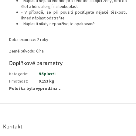
- Náplasti nejsou vhodné pro těhotné a kojící ženy, děti do
6let a lidi s alergií na leukoplast.
- V případě, že při použití pociťujete nějaké těžkosti,
ihned náplast odstraňte.
- Náplasti nikdy nepoužívejte opakovaně!
Doba expirace: 2 roky
Země původu: Čína
Doplňkové parametry
Kategorie
:
Náplasti
Hmotnost
:
0.153 kg
Položka byla vyprodána…
Z
á
p
a
Kontakt
t