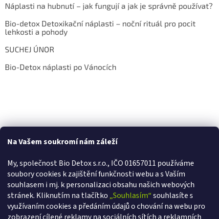
Náplasti na hubnutí – jak fungují a jak je správně používat?
Bio-detox Detoxikační náplasti – noční rituál pro pocit
lehkosti a pohody
SUCHEJ ÚNOR
Bio-Detox náplasti po Vánocích
Na Vašem soukromí nám záleží
My, společnost Bio Detox s.r.o., IČO 01657011 používáme
soubory cookies k zajištění funkčnosti webu a s Va
ším
souhlasem i mj. k personalizaci obsahu našich webových
stránek. Kliknutím na tlačítko
„Souhlasím“
souhlasíte s
využívaním cookies a předáním údajů o chování na webu pro
zobrazení cílené reklamy na sociálních sítích a reklamních