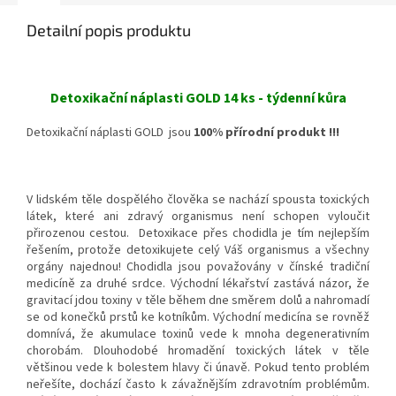
Detailní popis produktu
Detoxikační náplasti GOLD 14 ks - týdenní kůra
Detoxikační náplasti GOLD jsou
100% přírodní produkt !!!
V lidském těle dospělého člověka se nachází spousta toxických
látek, které ani zdravý organismus není schopen vyloučit
přirozenou cestou. Detoxikace přes chodidla je tím nejlepším
řešením, protože detoxikujete celý Váš organismus a všechny
orgány najednou! Chodidla jsou považovány v čínské tradiční
medicíně za druhé srdce. Východní lékařství zastává názor, že
gravitací jdou toxiny v těle během dne směrem dolů a nahromadí
se od konečků prstů ke kotníkům. Východní medicína se rovněž
domnívá, že akumulace toxinů vede k mnoha degenerativním
chorobám. Dlouhodobé hromadění toxických látek v těle
většinou vede k bolestem hlavy či únavě. Pokud tento problém
neřešíte, dochází často k závažnějším zdravotním problémům.