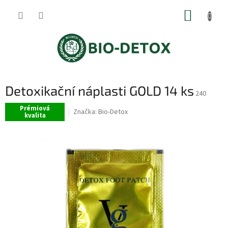
Přejít
NÁKUP
na
obsah
KOŠÍK
Detoxikační náplasti GOLD 14 ks
240
Prémiová
Značka:
Bio-Detox
kvalita