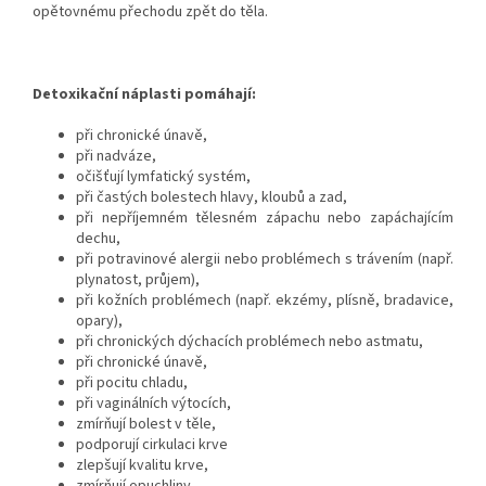
opětovnému přechodu zpět do těla.
Detoxikační náplasti pomáhají:
při chronické únavě,
při nadváze,
očišťují lymfatický systém,
při častých bolestech hlavy, kloubů a zad,
při nepříjemném tělesném zápachu nebo zapáchajícím
dechu,
při potravinové alergii nebo problémech s trávením (např.
plynatost, průjem),
při kožních problémech (např. ekzémy, plísně, bradavice,
opary),
při chronických dýchacích problémech nebo astmatu,
při chronické únavě,
při pocitu chladu,
při vaginálních výtocích,
zmírňují bolest v těle,
podporují cirkulaci krve
zlepšují kvalitu krve,