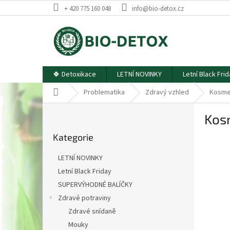
Přejít
+ 420 775 160 048
info@bio-detox.cz
na
obsah
🍀 Detoxikace
LETNÍ NOVINKY
Letní Black Fri
Domů
Problematika
Zdravý vzhled
Kosmet
P
Kosm
o
Přeskočit
s
Kategorie
kategorie
t
r
LETNÍ NOVINKY
a
Letní Black Friday
n
SUPERVÝHODNÉ BALÍČKY
n
í
Zdravé potraviny
p
Zdravé snídaně
a
Mouky