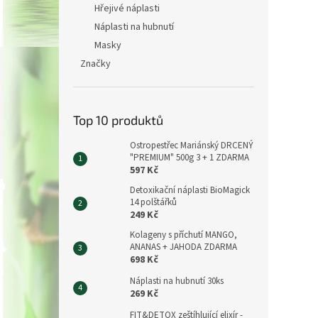
Hřejivé náplasti
Náplasti na hubnutí
Masky
Značky
Top 10 produktů
Ostropestřec Mariánský DRCENÝ
"PREMIUM" 500g 3 + 1 ZDARMA
597 Kč
Detoxikační náplasti BioMagick
14 polštářků
249 Kč
Kolageny s příchutí MANGO,
ANANAS + JAHODA ZDARMA
698 Kč
Náplasti na hubnutí 30ks
269 Kč
FIT&DETOX zeštíhlující elixír -