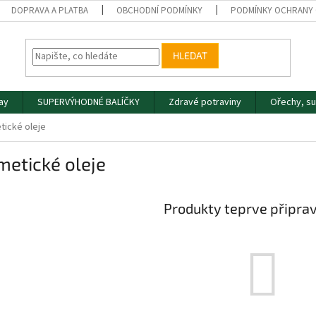
DOPRAVA A PLATBA
OBCHODNÍ PODMÍNKY
PODMÍNKY OCHRANY 
HLEDAT
day
SUPERVÝHODNÉ BALÍČKY
Zdravé potraviny
Ořechy, s
ické oleje
etické oleje
Produkty teprve připra