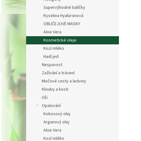
Supervýhodné balíčky
Kyselina Hyaluronová
OBLIČEJOVÉ MASKY
Aloe Vera
Kosmetické oleje
Kozí mléko
Hadí jed
Nespavost
Zažívání a trávení
Močové cesty a ledviny
Klouby a kosti
Uši
Opalování
Kokosový olej
Arganový olej
Aloe Vera
Kozí mléko