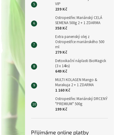
VIP
239 Kč
Ostropestřec Mariánský CELÁ
SEMENA 500g 2 + 1 ZDARMA
358 Kč
Extra panenský olej z
Ostropestřce mariánského 500
ml
279 Kč
Detoxikační náplasti BioMagick
(3 x 14ks)
649 Kč
MULTI KOLAGEN Mango &
Marakuja 2 + 1 ZDARMA
1 160 Kč
Ostropestřec Mariánský DRCENÝ
"PREMIUM" 500g
199 Kč
Přijímáme online platby