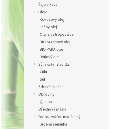
n
Čaje a káva
e
Oleje
l
Kokosový olej
Lněný olej
Olej z ostropestřce
BIO Arganový olej
BIO PARA olej
Dýňový olej
Sůl a cukr, sladidla
Cukr
Sůl
Zdravé mlsání
Obiloviny
Quinoa
Ořechová másla
Ostropestřec mariánský
Drcená semínka