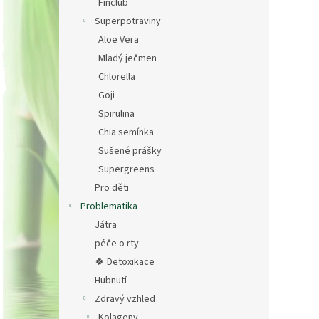
Finclub
Superpotraviny
Aloe Vera
Mladý ječmen
Chlorella
Goji
Spirulina
Chia semínka
Sušené prášky
Supergreens
Pro děti
Problematika
Játra
péče o rty
🍀 Detoxikace
Hubnutí
Zdravý vzhled
Kolageny