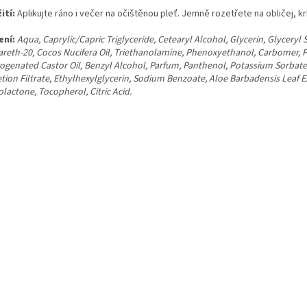
ití:
Aplikujte ráno i večer na očištěnou pleť. Jemně rozetřete na obličej, kr
ení:
Aqua, Caprylic/Capric Triglyceride, Cetearyl Alcohol, Glycerin, Glyceryl 
areth-20, Cocos Nucifera Oil, Triethanolamine, Phenoxyethanol, Carbomer, 
ogenated Castor Oil, Benzyl Alcohol, Parfum, Panthenol, Potassium Sorbate,
tion Filtrate, Ethylhexylglycerin, Sodium Benzoate, Aloe Barbadensis Leaf Ex
lactone, Tocopherol, Citric Acid.