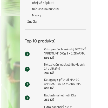
Hřejivé náplasti
Náplasti na hubnutí
Masky
Značky
Top 10 produktů
Ostropestřec Mariánský DRCENÝ
"PREMIUM" 500g 3 + 1 ZDARMA
597 Kč
Detoxikační náplasti BioMagick
14 polštářků
249 Kč
Kolageny s příchutí MANGO,
ANANAS + JAHODA ZDARMA
698 Kč
Náplasti na hubnutí 30ks
269 Kč
Extra panenský olej z