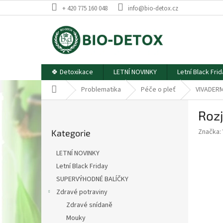
Přejít
+ 420 775 160 048
info@bio-detox.cz
na
obsah
🍀 Detoxikace
LETNÍ NOVINKY
Letní Black Fri
Domů
Problematika
Péče o pleť
VIVADER
P
Rozj
o
Přeskočit
s
Značka:
Kategorie
kategorie
t
r
LETNÍ NOVINKY
a
Letní Black Friday
n
SUPERVÝHODNÉ BALÍČKY
n
í
Zdravé potraviny
p
Zdravé snídaně
a
Mouky