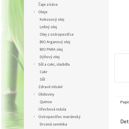
n
Čaje a káva
e
Oleje
l
Kokosový olej
Lněný olej
Olej z ostropestřce
BIO Arganový olej
BIO PARA olej
Dýňový olej
Sůl a cukr, sladidla
Cukr
Sůl
Zdravé mlsání
Obiloviny
Quinoa
Popi
Ořechová másla
Ostropestřec mariánský
Det
Drcená semínka