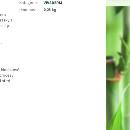
Kategorie
:
VIVADERM
Hmotnost
:
0.23 kg
vera
vrásky a
encí je
j,
ou hloubkově
 procesy
ní před