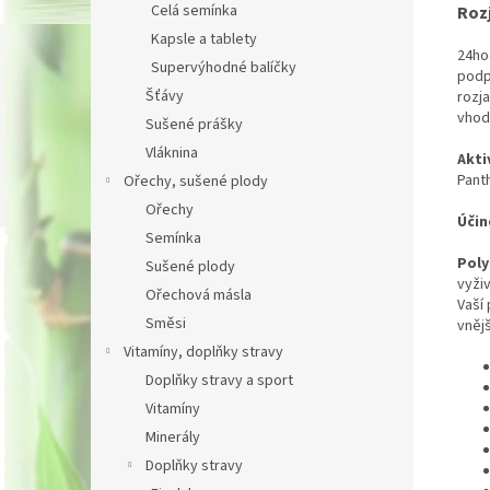
Celá semínka
Roz
Kapsle a tablety
24ho
Supervýhodné balíčky
podp
Šťávy
rozja
vhod
Sušené prášky
Vláknina
Akti
Pant
Ořechy, sušené plody
Ořechy
Účin
Semínka
Poly
Sušené plody
vyži
Ořechová másla
Vaší 
Směsi
vnějš
Vitamíny, doplňky stravy
Doplňky stravy a sport
Vitamíny
Minerály
Doplňky stravy