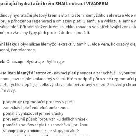
jasňující hydratační krém SNAIL extract VIVADERM
dinový hydratační pleťový krém s Bio filtrátem hlemýždího sekretu a Aloe 
oruje přirozenou regeneraci a omlazení pleti. Zjemňuje a vyhlazuje jemné 
sňuje pleť. Přírodní složení krému s lehkou snadno se vstřebávající konzist
né pro všechny typy pleti pro každodenní použití.
vní látky:
Poly-Helixan hlemýždí extrakt, vitamín E, Aloe Vera, kokosový ole
henol, Pantolactone.
ek:
Omlazuje - Hydratuje - Vyhlazuje
-Helixan hlemýždí extrakt
- navrací pleti pevnost a zanechává ji vypnut
venou, navrací pleti mladistvý vzhled. Krém podpoří přirozené regenerační
pleti, rychle zlepší její celkový stav a obnoví zdravý vzhled. Zároveň ji chrá
ími vlivy.
podporuje regenerační procesy v pleti
zanechává pleť viditelně omlazenou
pomáhá vyhlazovat jemné vrásky
preventivně působí proti vzniku dalších vrásek
pomáhá zpevňovat pleť a zanechává ji pružnou
stahuje póry a minimalizuje stopy po akné