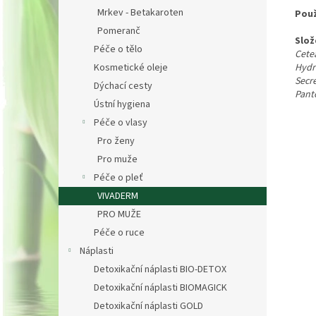
Mrkev - Betakaroten
Použ
Pomeranč
Slož
Péče o tělo
Cete
Hydr
Kosmetické oleje
Secre
Dýchací cesty
Panto
Ústní hygiena
Péče o vlasy
Pro ženy
Pro muže
Péče o pleť
VIVADERM
PRO MUŽE
Péče o ruce
Náplasti
Detoxikační náplasti BIO-DETOX
Detoxikační náplasti BIOMAGICK
Detoxikační náplasti GOLD