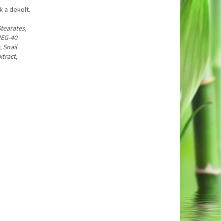
k a dekolt.
Stearates,
PEG-40
 Snail
tract,