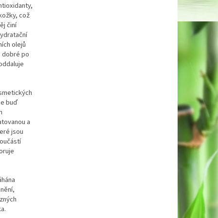
ntioxidanty,
kožky, což
j činí
ydratační
ích olejů
Je dobré po
oddaluje
kosmetických
se buď
h
atovanou a
eré jsou
oučástí
oruje
áhána
nění,
ůzných
a.