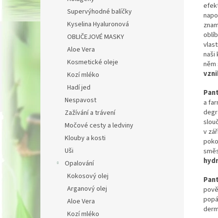
efek
Supervýhodné balíčky
napo
Kyselina Hyaluronová
znam
oblíb
OBLIČEJOVÉ MASKY
vlast
Aloe Vera
naši 
Kosmetické oleje
něm 
vzni
Kozí mléko
Hadí jed
Pan
Nespavost
a fa
degr
Zažívání a trávení
slou
Močové cesty a ledviny
v zá
Klouby a kosti
poko
směs
Uši
hydr
Opalování
Kokosový olej
Pan
Arganový olej
pově
popá
Aloe Vera
derm
Kozí mléko