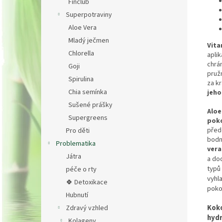
Finclub
Superpotraviny
Aloe Vera
Mladý ječmen
Vita
Chlorella
apli
chrá
Goji
pruž
Spirulina
za kr
Chia semínka
jeho 
Sušené prášky
Aloe
Supergreens
poko
před
Pro děti
bodn
Problematika
vera
Játra
a dod
typů
péče o rty
vyhl
🍀 Detoxikace
poko
Hubnutí
Koko
Zdravý vzhled
hydr
Kolageny