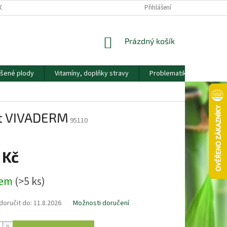
OS. ÚDAJŮ
KONTAKTY
NÁŠ PŘÍBĚH
Přihlášení
VĚRNOSTNÍ PROGRAM
NÁKUPNÍ
Prázdný košík
KOŠÍK
ušené plody
Vitamíny, doplňky stravy
Problematika
Nápla
ct VIVADERM
95110
 Kč
dem
(>5 ks)
oručit do:
11.8.2026
Možnosti doručení