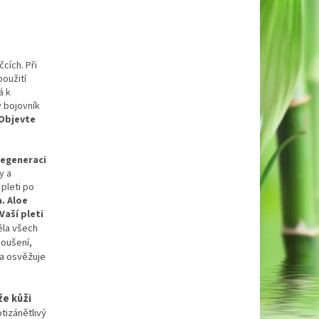
íčcích.
Při
použití
á k
 bojovník
Objevte
regeneraci
y a
pleti po
. Aloe
Vaší pleti
ěla všech
soušení,
a osvěžuje
e kůži
otizánětlivý