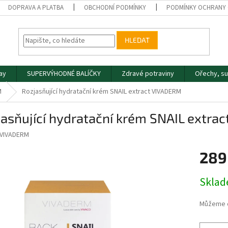
DOPRAVA A PLATBA
OBCHODNÍ PODMÍNKY
PODMÍNKY OCHRANY 
HLEDAT
day
SUPERVÝHODNÉ BALÍČKY
Zdravé potraviny
Ořechy, s
M
Rozjasňující hydratační krém SNAIL extract VIVADERM
asňující hydratační krém SNAIL extra
VIVADERM
289
Měrná
Skla
cena:
Můžeme d