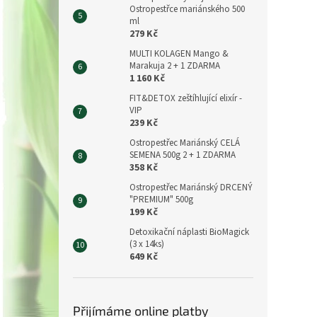
Ostropestřce mariánského 500
ml
279 Kč
MULTI KOLAGEN Mango &
Marakuja 2 + 1 ZDARMA
1 160 Kč
FIT&DETOX zeštíhlující elixír -
VIP
239 Kč
Ostropestřec Mariánský CELÁ
SEMENA 500g 2 + 1 ZDARMA
358 Kč
Ostropestřec Mariánský DRCENÝ
"PREMIUM" 500g
199 Kč
Detoxikační náplasti BioMagick
(3 x 14ks)
649 Kč
Přijímáme online platby