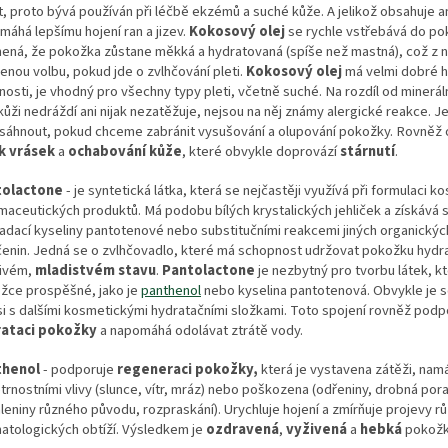
t, proto bývá používán při léčbě ekzémů a suché kůže. A jelikož obsahuje a
máhá lepšímu hojení ran a jizev.
Kokosový olej
se rychle vstřebává do po
ená, že pokožka zůstane měkká a hydratovaná (spíše než mastná), což z ně
enou volbu, pokud jde o zvlhčování pleti.
Kokosový olej
má velmi dobré h
nosti, je vhodný pro všechny typy pleti, včetně suché. Na rozdíl od mineráln
kůži nedráždí ani nijak nezatěžuje, nejsou na něj známy alergické reakce. 
sáhnout, pokud chceme zabránit vysušování a olupování pokožky. Rovněž 
k vrásek
a
ochabování kůže
, které obvykle doprovází
stárnutí
.
tolactone
- je syntetická látka, která se nejčastěji využívá při formulaci 
rmaceutických produktů. Má podobu bílých krystalických jehliček a získává 
adací kyseliny pantotenové nebo substitučními reakcemi jiných organickýc
čenin. Jedná se o zvlhčovadlo, které má schopnost udržovat pokožku hydr
řivém,
mladistvém stavu
.
Pantolactone
je nezbytný pro tvorbu látek, kt
žce prospěšné, jako je
panthenol
nebo kyselina pantotenová. Obvykle je s
i s dalšími kosmetickými hydratačními složkami. Toto spojení rovněž podp
ataci pokožky
a napomáhá odolávat ztrátě vody.
thenol
- podporuje
regeneraci pokožky,
která je vystavena zátěži, nam
trnostními vlivy (slunce, vítr, mráz) nebo poškozena (odřeniny, drobná pora
leniny různého původu, rozpraskání). Urychluje hojení a zmírňuje projevy r
atologických obtíží. Výsledkem je
ozdravená
,
vyživená
a
hebká
pokožk