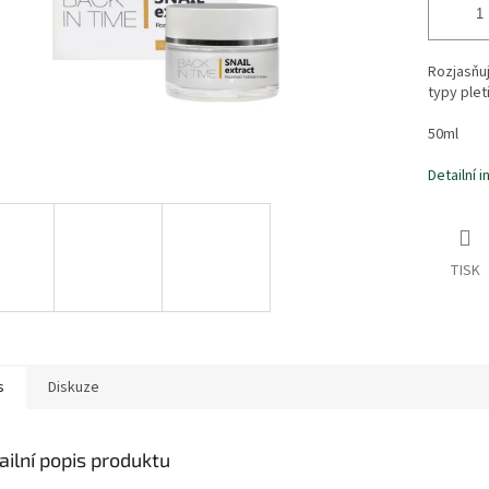
Rozjasňu
typy plet
50ml
Detailní 
TISK
s
Diskuze
ailní popis produktu