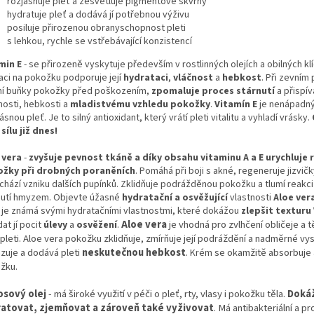
rozjasňuje pleť a zesvětluje pigmentové skvrny
hydratuje pleť a dodává jí potřebnou výživu
posiluje přirozenou obranyschopnost pleti
s lehkou, rychle se vstřebávající konzistencí
min E
- se přirozeně vyskytuje především v rostlinných olejích a obilných kl
kaci na pokožku podporuje její
hydrataci
,
vláčnost
a
hebkost
. Při zevním 
ní buňky pokožky před poškozením,
zpomaluje proces stárnutí
a přispív
nosti, hebkosti a
mladistvému vzhledu pokožky
.
Vitamín E
je n
enápadný
ásnou pleť. Je to silný antioxidant, který vrátí pleti vitalitu a vyhladí vrásky.
sílu již dnes!
 vera
-
z
vyšuje pevnost tkáně a díky obsahu vitaminu A a E urychluje 
žky při drobných poraněních
. Pomáhá při boji s akné, regeneruje jizvičk
chází vzniku dalších pupínků. Zklidňuje podrážděnou pokožku a tlumí reakci 
utí hmyzem. Objevte úžasné
hydratační a osvěžující
vlastnosti
Aloe vera
je známá svými hydratačními vlastnostmi, které dokážou
zlepšit texturu 
A
loe vera
je vhodná pro zvlhčení obličeje a t
at jí pocit
úlevy
a
osvěžení
.
 pleti. Aloe vera pokožku zklidňuje, zmírňuje její podráždění a nadměrné vy
azuje a dodává pleti
neskutečnou hebkost
.
se okamžitě absorbuje 
Krém
žku.
sový olej
- má široké využití v péči o pleť, rty, vlasy i pokožku těla.
Dokáž
atovat, zjemňovat a zároveň také vyživovat
. Má antibakteriální a pr