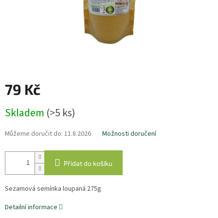
79 Kč
Měrná
Skladem
(>5 ks)
cena:
Můžeme doručit do:
11.8.2026
Možnosti doručení
Přidat do košíku
Sezamová semínka loupaná 275g
Detailní informace