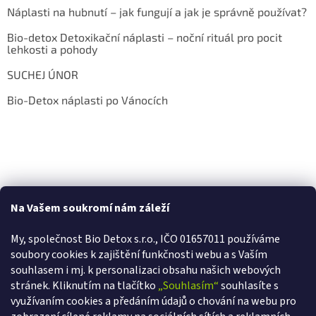
Náplasti na hubnutí – jak fungují a jak je správně používat?
Bio-detox Detoxikační náplasti – noční rituál pro pocit
lehkosti a pohody
SUCHEJ ÚNOR
Bio-Detox náplasti po Vánocích
Na Vašem soukromí nám záleží
My, společnost Bio Detox s.r.o., IČO 01657011 používáme
soubory cookies k zajištění funkčnosti webu a s Va
ším
souhlasem i mj. k personalizaci obsahu našich webových
stránek. Kliknutím na tlačítko
„Souhlasím“
souhlasíte s
využívaním cookies a předáním údajů o chování na webu pro