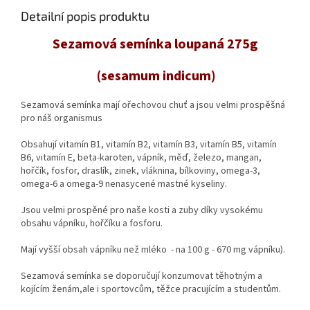
Detailní popis produktu
Sezamová semínka loupaná 275g
(sesamum indicum)
Sezamová semínka mají ořechovou chuť a jsou velmi prospěšná
pro náš organismus
Obsahují vitamín B1, vitamín B2, vitamín B3, vitamín B5, vitamín
B6, vitamín E, beta-karoten, vápník, měď, železo, mangan,
hořčík, fosfor, draslík, zinek, vláknina, bílkoviny, omega-3,
omega-6 a omega-9 nenasycené mastné kyseliny.
Jsou velmi prospěné pro naše kosti a zuby díky vysokému
obsahu vápníku, hořčíku a fosforu.
Mají vyšší obsah vápníku než mléko - na 100 g - 670 mg vápníku).
Sezamová semínka se doporučují konzumovat těhotným a
kojícím ženám,ale i sportovcům, těžce pracujícím a studentům.