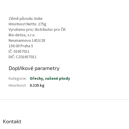
Zěmě původu: Indie
Hmotnost Netto: 275g
Vyrobeno pro/ distributor pro ČR:
Bio-detox, s.r.o.
Neumannova 1453/28
156 00 Praha 5
IČ: 01657011
DIČ: CZ01657011
Doplňkové parametry
Kategorie
:
Ořechy, sušené plody
Hmotnost
:
0.325 kg
Z
á
p
a
Kontakt
t