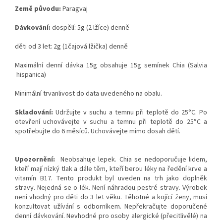
Země původu:
Paragvaj
Dávkování:
dospělí: 5g (2 lžíce) denně
děti od 3 let: 2g (1čajová lžička) denně
Maximální denní dávka 15g obsahuje 15g semínek Chia (Salvia
hispanica)
Minimální trvanlivost do data uvedeného na obalu.
Skladování:
Udržujte v suchu a temnu při teplotě do 25°C. Po
otevření uchovávejte v suchu a temnu při teplotě do 25°C a
spotřebujte do 6 měsíců. Uchovávejte mimo dosah dětí.
Upozornění:
Neobsahuje lepek. Chia se nedoporučuje lidem,
kteří mají nízký tlak a dále těm, kteří berou léky na ředění krve a
vitamín B17. Tento produkt byl uveden na trh jako doplněk
stravy. Nejedná se o lék. Není náhradou pestré stravy. Výrobek
není vhodný pro děti do 3 let věku. Těhotné a kojící ženy, musí
konzultovat užívání s odborníkem. Nepřekračujte doporučené
denní dávkování. Nevhodné pro osoby alergické (přecitlivělé) na