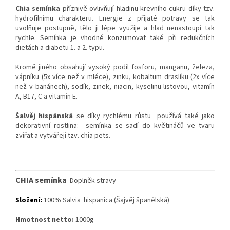
Chia semínka
příznivě ovlivňují hladinu krevního cukru díky tzv.
hydrofilnímu charakteru. Energie z přijaté potravy se tak
uvolňuje postupně, tělo ji lépe využije a hlad nenastoupí tak
rychle. Semínka je vhodné konzumovat také při redukčních
dietách a diabetu 1. a 2. typu.
Kromě jiného obsahují vysoký podíl fosforu, manganu, železa,
vápníku (5x více než v mléce), zinku, kobaltum draslíku (2x více
než v banánech), sodík, zinek, niacin, kyselinu listovou, vitamín
A, B17, C a vitamín E.
Šalvěj hispánská
se díky rychlému růstu používá také jako
dekorativní rostlina: semínka se sadí do květináčů ve tvaru
zvířat a vytvářejí tzv. chia pets.
CHIA semínka
Doplněk stravy
Složení:
100% Salvia hispanica (Šajvěj španělská)
Hmotnost netto:
1000g