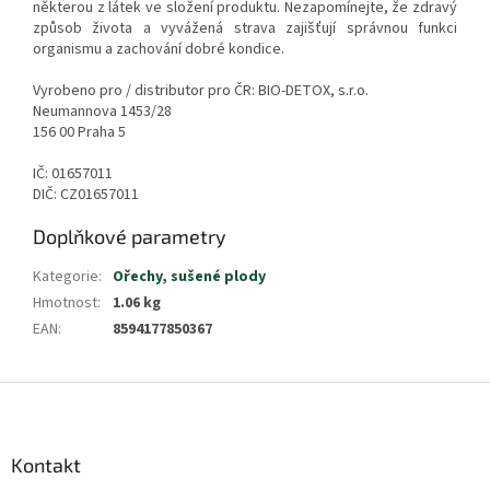
některou z látek ve složení produktu. Nezapomínejte, že zdravý
způsob života a vyvážená strava zajišťují správnou funkci
organismu a zachování dobré kondice.
Vyrobeno pro / distributor pro ČR: BIO-DETOX, s.r.o.
Neumannova 1453/28
156 00 Praha 5
IČ: 01657011
DIČ: CZ01657011
Doplňkové parametry
Kategorie
:
Ořechy, sušené plody
Hmotnost
:
1.06 kg
EAN
:
8594177850367
Z
á
p
a
Kontakt
t