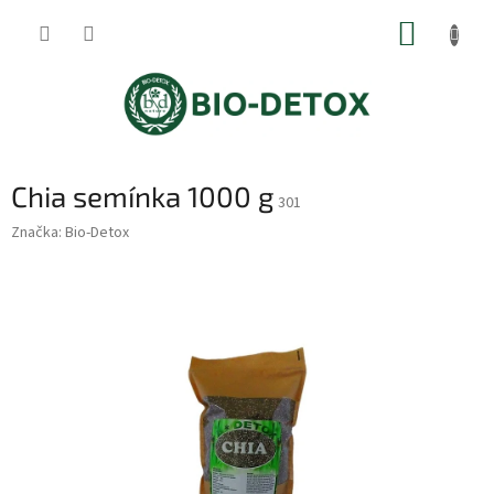
Přejít
NÁKUP
na
obsah
KOŠÍK
Chia semínka 1000 g
301
Značka:
Bio-Detox