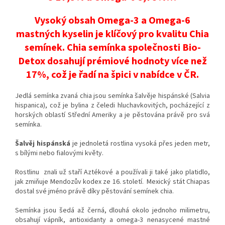
Vysoký obsah Omega-3 a Omega-6
mastných kyselin je klíčový pro kvalitu Chia
semínek. Chia semínka společnosti Bio-
Detox dosahují prémiové hodnoty více než
17%, což je řadí na špici v nabídce v ČR.
Jedlá semínka zvaná chia jsou semínka šalvěje hispánské (Salvia
hispanica), což je bylina z čeledi hluchavkovitých, pocházející z
horských oblastí Střední Ameriky a je pěstována právě pro svá
semínka.
Šalvěj hispánská
je jednoletá rostlina vysoká přes jeden metr,
s bílými nebo fialovými květy.
Rostlinu znali už staří Aztékové a používali ji také jako platidlo,
jak zmiňuje Mendozův kodex ze 16. století. Mexický stát Chiapas
dostal své jméno právě díky pěstování semínek chia.
Semínka jsou šedá až černá, dlouhá okolo jednoho milimetru,
obsahují vápník, antioxidanty a omega-3 nenasycené mastné