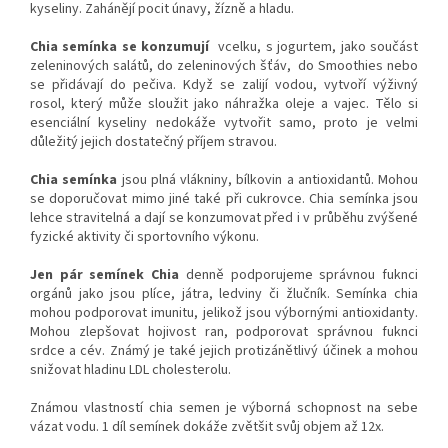
kyseliny. Zahánějí pocit únavy, žízně a hladu.
Chia semínka se konzumují
vcelku, s jogurtem, jako součást
zeleninových salátů, do zeleninových šťáv, do Smoothies nebo
se přidávají do pečiva. Když se zalijí vodou, vytvoří výživný
rosol, který může sloužit jako náhražka oleje a vajec. Tělo si
esenciální kyseliny nedokáže vytvořit samo, proto je velmi
důležitý jejich dostatečný příjem stravou.
Chia semínka
jsou plná vlákniny, bílkovin a antioxidantů. Mohou
se doporučovat mimo jiné také při cukrovce. Chia semínka jsou
lehce stravitelná a dají se konzumovat před i v průběhu zvýšené
fyzické aktivity či sportovního výkonu.
Jen pár semínek Chia
denně podporujeme správnou fuknci
orgánů jako jsou plíce, játra, ledviny či žlučník. Semínka chia
mohou podporovat imunitu, jelikož jsou výbornými antioxidanty.
Mohou zlepšovat hojivost ran, podporovat správnou fuknci
srdce a cév. Známý je také jejich protizánětlivý účinek a mohou
snižovat hladinu LDL cholesterolu.
Známou vlastností chia semen je výborná schopnost na sebe
vázat vodu. 1 díl semínek dokáže zvětšit svůj objem až 12x.