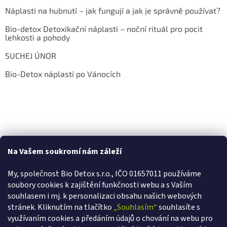
Náplasti na hubnutí – jak fungují a jak je správně používat?
Bio-detox Detoxikační náplasti – noční rituál pro pocit
lehkosti a pohody
SUCHEJ ÚNOR
Bio-Detox náplasti po Vánocích
Na Vašem soukromí nám záleží
My, společnost Bio Detox s.r.o., IČO 01657011 používáme
soubory cookies k zajištění funkčnosti webu a s Va
ším
souhlasem i mj. k personalizaci obsahu našich webových
stránek. Kliknutím na tlačítko
„Souhlasím“
souhlasíte s
využívaním cookies a předáním údajů o chování na webu pro