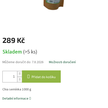
289 Kč
Měrná
Skladem
(>5 ks)
cena:
Můžeme doručit do:
7.8.2026
Možnosti doručení
Přidat do košíku
Chia semínka 1000 g
Detailní informace