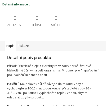
Detailní informace
ZEPTAT SE
HLÍDAT
SDÍLET
Popis
Diskuze
Detailní popis produktu
Přírodní éterické oleje a extrakty rozvinou v horké lázni své
blahodárné účinky na celý organismus. Vhodné i pro "napařování"
pro uvolnění ucpaného nosu.
Použití:
Koupelovou sůl přidávejte do tekoucí vody a
vychutnejte si 10-20 minutovou koupel při teplotě vody 36 -
38 °C. Vanu po koupeli vypláchněte teplou vodou, abyste
odstranili zbytky produktu.