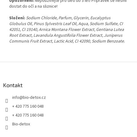
Upozornění:
Nepoužívejte pro děti do 3 let! Přípravek se nesmí
dostat do očí a na sliznice!
Složení:
Sodium Chloride, Parfum, Glycerin, Eucalyptus
Globulus Oil, Pinus Sylvestris Leaf Oil, Aqua, Sodium Sulfate, CI
42051, CI 19140, Arnica Montana Flower Extract, Gentiana Lutea
Root Extract, Lavandula Angustifolia Flower Extract, Juniperus
Communis Fruit Extract, Lactic Acid, CI 42090, Sodium Benzoate.
Z
á
p
a
Kontakt
t
info
@
bio-detox.cz
í
+ 420 775 160 048
+ 420 775 160 048
Bio-detox