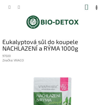
Přejít
NÁKUP
na
obsah
KOŠÍK
Eukalyptová sůl do koupele
NACHLAZENÍ a RÝМA 1000g
97020
Značka:
VIVACO