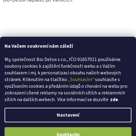
Na Vašem soukromí nám záleží
My, společnost Bio Detox s.r.o., IČO 01657011 používáme
soubory cookies k zajištění funkčnosti webu a s Va
ším
souhlasem i mj. k personalizaci obsahu našich webových
stránek. Kliknutím na tlačítko
„Souhlasím“
souhlasíte s
využívaním cookies a předáním údajů o chování na webu pro
zobrazení cílené reklamy na sociálních sítích a reklamních
sítích na dalších webech.
Více informací se dozvíte
zde
.
Vytvořil Shoptet
Nastavení
Copyright 2026
Bio-detox.cz
. Všechna práva vyhrazena.
Upravit
VÁŽÍME SI VAŠÍ VĚRNOSTI! Ihned při registraci získáváte slevu 2% a s
Souhlasím
nastavení cookies