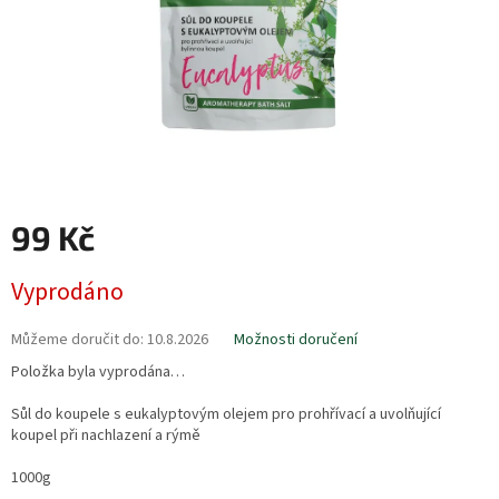
99 Kč
Měrná
Vyprodáno
cena:
Můžeme doručit do:
10.8.2026
Možnosti doručení
Položka byla vyprodána…
Sůl do koupele s eukalyptovým olejem pro prohřívací a uvolňující
koupel při nachlazení a rýmě
1000g