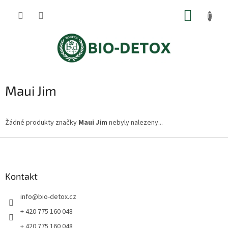
Přejít
NÁKUP
na
obsah
KOŠÍK
Maui Jim
Žádné produkty značky
Maui Jim
nebyly nalezeny...
Z
á
p
a
Kontakt
t
info
@
bio-detox.cz
í
+ 420 775 160 048
+ 420 775 160 048