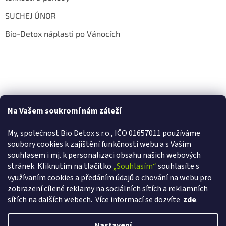
SUCHEJ ÚNOR
Bio-Detox náplasti po Vánocích
Na Vašem soukromí nám záleží
My, společnost Bio Detox s.r.o., IČO 01657011 používáme
soubory cookies k zajištění funkčnosti webu a s Va
ším
souhlasem i mj. k personalizaci obsahu našich webových
stránek. Kliknutím na tlačítko
„Souhlasím“
souhlasíte s
využívaním cookies a předáním údajů o chování na webu pro
zobrazení cílené reklamy na sociálních sítích a reklamních
sítích na dalších webech.
Více informací se dozvíte
zde
.
Vytvořil Shoptet
Nastavení