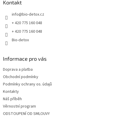
a
Kontakt
t
info
@
bio-detox.cz
í
+ 420 775 160 048
+ 420 775 160 048
Bio-detox
Informace pro vás
Doprava a platba
Obchodní podmínky
Podmínky ochrany os. údajů
Kontakty
Náš příběh
Věrnostní program
ODSTOUPENÍ OD SMLOUVY