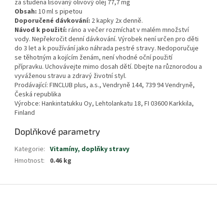
za studena lisovaný olivový olej 77,7 mg
Obsah:
10 ml s pipetou
Doporučené dávkování:
2 kapky 2x denně.
Návod k použití:
ráno a večer rozmíchat v malém množství
vody. Nepřekročit denní dávkování. Výrobek není určen pro děti
do 3 let a k používání jako náhrada pestré stravy. Nedoporučuje
se těhotným a kojícím ženám, není vhodné oční použití
přípravku. Uchovávejte mimo dosah dětí. Dbejte na různorodou a
vyváženou stravu a zdravý životní styl.
Prodávající: FINCLUB plus, a.s., Vendryně 144, 739 94 Vendryně,
Česká republika
Výrobce: Hankintatukku Oy, Lehtolankatu 18, FI 03600 Karkkila,
Finland
Doplňkové parametry
Kategorie
:
Vitamíny, doplňky stravy
Hmotnost
:
0.46 kg
Z
á
p