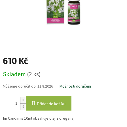
610 Kč
Měrná
Skladem
(2 ks)
cena:
Můžeme doručit do:
11.8.2026
Možnosti doručení
Přidat do košíku
fin Candimis 10ml obsahuje olej z oregana,