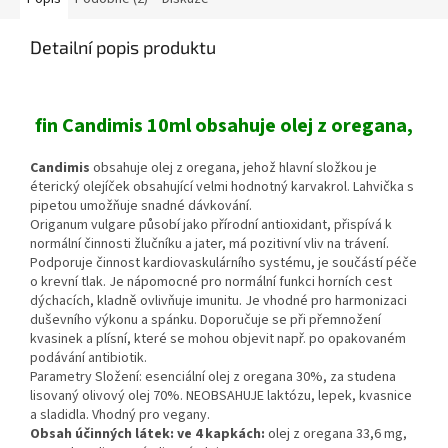
Detailní popis produktu
fin Candimis 10ml obsahuje olej z oregana,
Candimis
obsahuje olej z oregana, jehož hlavní složkou je
éterický olejíček obsahující velmi hodnotný karvakrol. Lahvička s
pipetou umožňuje snadné dávkování.
Origanum vulgare působí jako přírodní antioxidant, přispívá k
normální činnosti žlučníku a jater, má pozitivní vliv na trávení.
Podporuje činnost kardiovaskulárního systému, je součástí péče
o krevní tlak. Je nápomocné pro normální funkci horních cest
dýchacích, kladně ovlivňuje imunitu. Je vhodné pro harmonizaci
duševního výkonu a spánku. Doporučuje se při přemnožení
kvasinek a plísní, které se mohou objevit např. po opakovaném
podávání antibiotik.
Parametry Složení: esenciální olej z oregana 30%, za studena
lisovaný olivový olej 70%. NEOBSAHUJE laktózu, lepek, kvasnice
a sladidla. Vhodný pro vegany.
Obsah účinných látek: ve 4 kapkách:
olej z oregana 33,6 mg,