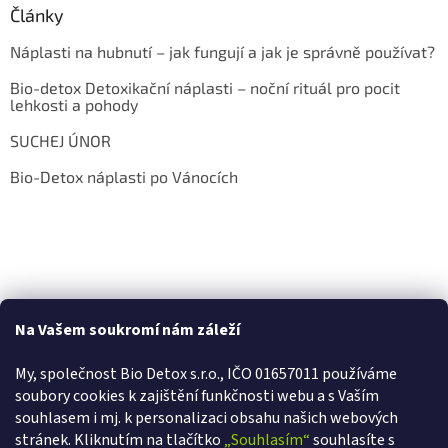
Články
Náplasti na hubnutí – jak fungují a jak je správně používat?
Bio-detox Detoxikační náplasti – noční rituál pro pocit
lehkosti a pohody
SUCHEJ ÚNOR
Bio-Detox náplasti po Vánocích
Na Vašem soukromí nám záleží
My, společnost Bio Detox s.r.o., IČO 01657011 používáme
soubory cookies k zajištění funkčnosti webu a s Va
ším
souhlasem i mj. k personalizaci obsahu našich webových
stránek. Kliknutím na tlačítko
„Souhlasím“
souhlasíte s