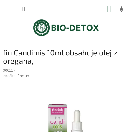
Přejít
NÁKUP
na
obsah
KOŠÍK
fin Candimis 10ml obsahuje olej z
oregana,
300117
Značka:
finclub