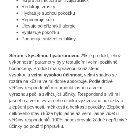
Má protistárnoucí a omlazující účinek
Redukuje vrásky
Hydratuje suchou pokožku
Regeneruje kůži
Úlevuje od příznaků alergie
Vyhlazuje pokožku
Podporuje snížení celulitidy
Sérum s kyselinou hyaluronovou 7%
je produkt, jehož
výkonnostní parametry byly testujícími velmi pozitivně
hodnoceny. Produkt má správnou konzistenci,
vysokou a
velmi vysokou účinnost,
velmi snadno se
roztírá na kůži a velmi dobře absorbuje. Podle drtivé
většiny respondentů má produkt jasnou a velmi
výraznou péči a zvlhčující účinky. Respondenti si všimli
jasného a velmi výrazného účinku vyživované pokožky a
zlepšení pevnosti, měkkosti a hebkosti pokožky. Zlepšení
celkového stavu kůže bylo jasně až velmi jasně vidět u
většiny respondentů. 100%
nepozorovalo žádné nepříznivé
účinky po použití přípravku.