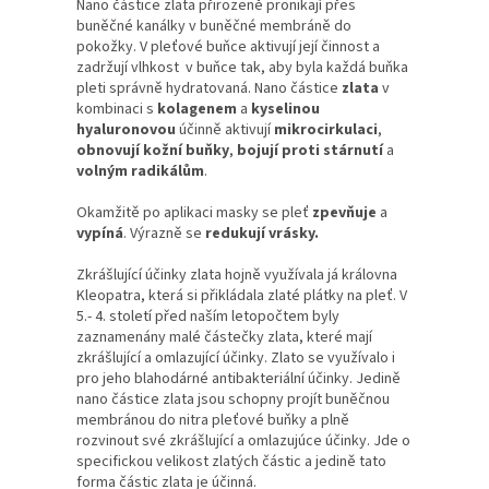
Nano částice zlata přirozeně pronikají přes
buněčné kanálky v buněčné membráně do
pokožky. V pleťové buňce aktivují její činnost a
zadržují vlhkost v buňce tak, aby byla každá buňka
pleti správně hydratovaná. Nano částice
zlata
v
kombinaci s
kolagenem
a
kyselinou
hyaluronovou
účinně aktivují
mikrocirkulaci
,
obnovují kožní buňky
,
bojují proti stárnutí
a
volným radikálům
.
Okamžitě po aplikaci masky se pleť
zpevňuje
a
vypíná
. Výrazně se
redukují vrásky.
Zkrášlující účinky zlata hojně využívala já královna
Kleopatra, která si přikládala zlaté plátky na pleť. V
5.- 4. století před naším letopočtem byly
zaznamenány malé částečky zlata, které mají
zkrášlující a omlazující účinky. Zlato se využívalo i
pro jeho blahodárné antibakteriální účinky. Jedině
nano částice zlata jsou schopny projít buněčnou
membránou do nitra pleťové buňky a plně
rozvinout své zkrášlující a omlazujúce účinky. Jde o
specifickou velikost zlatých částic a jedině tato
forma částic zlata je účinná.