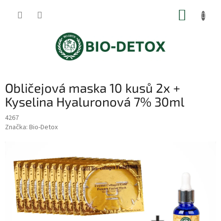
Přejít
NÁKUP
na
obsah
KOŠÍK
Obličejová maska 10 kusů 2x +
Kyselina Hyaluronová 7% 30ml
4267
Značka:
Bio-Detox