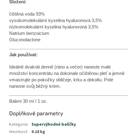
Složení:
čištěná voda 93%
vysokomolekulární kyselina hyaluronová 3,5%
nízkomolekulární kyselina hyalurovoná 3,5%
Natrium benzoicium
Gluconolactone
Jak používat:
Ideálně dvakrát denně (ráno a večer) naneste malé
množství koncentrátu na dokonale očištěnou pleť a jemně
vmasírujte po pokožky obličeje, krku a dekoltu. Poté
naneste svůj běžný krém.
Balení 30 ml / 1 oz.
Doplňkové parametry
Kategorie
:
Supervýhodné balíčky
Hmotnost
:
0.18 kg