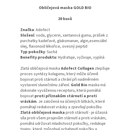
Obličejová maska GOLD BIO
20 kusů
Značka
: Adofect
Složení
: voda, glycerin, xantanová guma, prášek z
purchatky kadeřavé, glukomanan, algin,esenciální
olej, flavonoid lékořice, ovesný peptid
Typ pokožky
: Suchá
Benefity produktu
: Hydratuje, vyživuje, vypíná
Zlatá obličejová maska
Adofect Collagen
zlepšuje
proces syntézy kolagenu, který může účinně
bojovat proti stárnutí a chrání při nadměrném
vystavení slunečnímu záření.
Gold Bio
maska má
dokonale vyváženou recepturu, která pomáhá
bojovat
proti příznakům stárnutí a proti
vráskám
. Je založená na účinných látkách, které
pomáhají redukovat vrásky a zpevňují pokožku.
Z
latá obličejová maska
proti stárnutí - je úžasná
síla proti všem projevům stárnutí a proti vráskám,
pomáhá udržovat mladistvost pokožky, redukuje
toxiny, které způsobují ochabnutí pokožky a