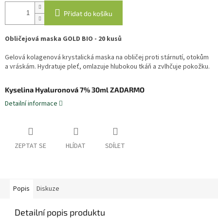
Přidat do košíku
Obličejová maska GOLD BIO - 20 kusů
Gelová kolagenová krystalická maska na obličej proti stárnutí, otokům
a vráskám. Hydratuje pleť, omlazuje hlubokou tkáň a zvlhčuje pokožku.
Kyselina Hyaluronová 7% 30ml ZADARMO
Detailní informace
ZEPTAT SE
HLÍDAT
SDÍLET
Popis
Diskuze
Detailní popis produktu