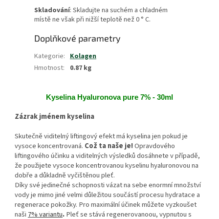
Skladování
: Skladujte na suchém a chladném
místě ne však při nižší teplotě než 0 ° C.
Doplňkové parametry
Kategorie
:
Kolagen
Hmotnost
:
0.87 kg
Kyselina Hyaluronova pure 7% - 30ml
Zázrak jménem kyselina
Skutečně viditelný liftingový efekt má kyselina jen pokud je
vysoce koncentrovaná.
Což ta naše je!
Opravdového
liftingového účinku a viditelných výsledků dosáhnete v případě,
že použijete vysoce koncentrovanou kyselinu hyaluronovou na
dobře a důkladně vyčištěnou pleť.
Díky své jedinečné schopnosti vázat na sebe enormní množství
vody je mimo jiné velmi důležitou součástí procesu hydratace a
regenerace pokožky. Pro maximální účinek můžete vyzkoušet
naši
7% variantu
.
Pleť se stává regenerovanoou, vypnutou s