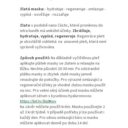
Zlatá maska:
- hydratuje - regeneruje - omlazuje -
vypíná - osvěžuje - rozzařuje
Zlato
v podobě nano částic, které proniknou do
nitra buněk má unikátní účinky.
Zkrášluje
,
hydratuje
,
vypíná
,
regeneruje
. Regenráce pleti
je obzvláště viditelná na unavené pleti, která není
správně vyživována.
Způsob použití:
Na důkladně vyčištěnou pleť
aplikujte plátek masky se zlatem a relaxujte na
lůžku. Nechte působit 20-30 min. Po odstranění
plátku masky si zbytek zlaté masky jemně
vmasírujte do pokožky. Pro výrazné omlazující a
regenerační účinky je vhodné zlatou masku použít
na noc. Pro velmi silný účinek pod masku můžete
aplikovat sérum s kyselinou hyaluronovou
https://bit.ly/3lq9Koy
Na závěr můžete použít krém. Masku používejte 2
až 3 krát týdně. V případě potřeby ji lze používat i
každý den. Pro silnou omlazující kúru si masku
můžete aplikovat denně po dobu 14 dní.