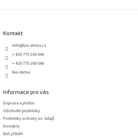
Z
á
p
a
Kontakt
t
info
@
bio-detox.cz
í
+ 420 775 160 048
+ 420 775 160 048
Bio-detox
Informace pro vás
Doprava a platba
Obchodní podmínky
Podmínky ochrany os. údajů
Kontakty
Náš příběh