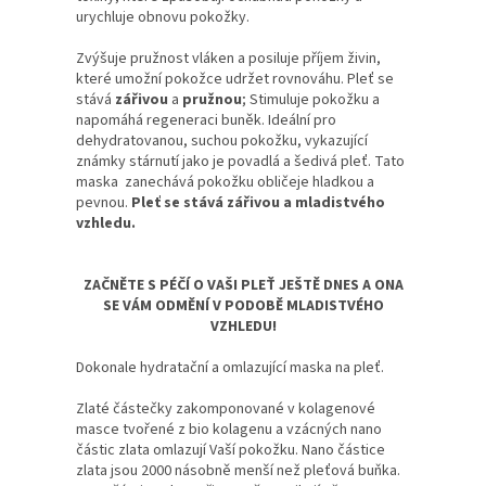
urychluje obnovu pokožky.
Zvýšuje pružnost vláken a posiluje příjem živin,
které umožní pokožce udržet rovnováhu. Pleť se
stává
zářivou
a
pružnou
;
Stimuluje pokožku a
napomáhá regeneraci buněk.
Ideální pro
dehydratovanou, suchou pokožku, vykazující
známky stárnutí jako je povadlá a šedivá pleť. Tato
maska zanechává pokožku obličeje hladkou a
pevnou.
Pleť se stává zářivou a mladistvého
vzhledu.
ZAČNĚTE S PÉČÍ O VAŠI PLEŤ JEŠTĚ DNES A ONA
SE VÁM ODMĚNÍ V PODOBĚ MLADISTVÉHO
VZHLEDU!
Dokonale hydratační a omlazující maska ​​na pleť.
Zlaté částečky zakomponované v kolagenové
masce tvořené z bio kolagenu a vzácných nano
částic zlata omlazují Vaší pokožku. Nano částice
zlata jsou 2000 násobně menší než pleťová buňka.