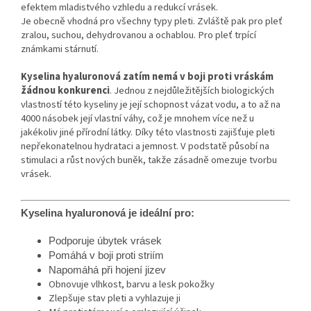
efektem mladistvého vzhledu a redukcí vrásek.
Je obecně vhodná pro všechny typy pleti. Zvláště pak pro pleť
zralou, suchou, dehydrovanou a ochablou. Pro pleť trpící
známkami stárnutí.
Kyselina hyaluronová zatím nemá v boji proti vráskám
žádnou konkurenci
. Jednou z nejdůležitějších biologických
vlastností této kyseliny je její schopnost vázat vodu, a to až na
4000 násobek její vlastní váhy, což je mnohem více než u
jakékoliv jiné přírodní látky. Díky této vlastnosti zajišťuje pleti
nepřekonatelnou hydrataci a jemnost. V podstatě působí na
stimulaci a růst nových buněk, takže zásadně omezuje tvorbu
vrásek.
Kyselina hyaluronová je ideální pro:
Podporuje úbytek vrásek
Pomáhá v boji proti striím
Napomáhá při hojení jizev
Obnovuje vlhkost, barvu a lesk pokožky
Zlepšuje stav pleti a vyhlazuje ji