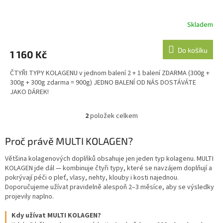
Skladem
Do košíku
1 160 Kč
ČTYŘI TYPY KOLAGENU v jednom balení 2 + 1 balení ZDARMA (300g +
300g + 300g zdarma = 900g) JEDNO BALENÍ OD NÁS DOSTÁVÁTE
JAKO DÁREK!
2
položek celkem
O
v
l
Proč právě MULTI KOLAGEN?
á
d
Většina kolagenových doplňků obsahuje jen jeden typ kolagenu. MULTI
a
KOLAGEN jde dál — kombinuje čtyři typy, které se navzájem doplňují a
c
pokrývají péči o pleť, vlasy, nehty, klouby i kosti najednou.
í
Doporučujeme užívat pravidelně alespoň 2–3 měsíce, aby se výsledky
p
projevily naplno.
r
v
Kdy užívat MULTI KOLAGEN?