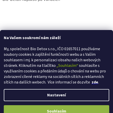
Na Vašem soukromí nám záleží
My, společnost Bio Detox s.r.o., IČO 01657011 používáme
soubory cookies k zajištění funkčnosti webu a s Va
ším
souhlasem i mj. k personalizaci obsahu našich webových
stránek. Kliknutím na tlačítko
„Souhlasím“
souhlasíte s
využívaním cookies a předáním údajů o chování na webu pro
zobrazení cílené reklamy na sociálních sítích a reklamních
sítích na dalších webech.
Více informací se dozvíte
zde
.
Vytvořil Shoptet
Nastavení
Copyright 2026
Bio-detox.cz
. Všechna práva vyhrazena.
Upravit
VÁŽÍME SI VAŠÍ VĚRNOSTI! Ihned při registraci získáváte slevu 2% a s
Souhlasím
nastavení cookies