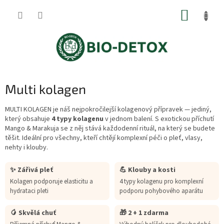
Přejít
NÁKUP
na
obsah
KOŠÍK
Multi kolagen
MULTI KOLAGEN je náš nejpokročilejší kolagenový přípravek — jediný,
který obsahuje
4 typy kolagenu
v jednom balení. S exotickou příchutí
Mango & Marakuja se z něj stává každodenní rituál, na který se budete
těšit. Ideální pro všechny, kteří chtějí komplexní péči o pleť, vlasy,
nehty i klouby.
✨ Zářivá pleť
💪 Klouby a kosti
Kolagen podporuje elasticitu a
4 typy kolagenu pro komplexní
hydrataci pleti
podporu pohybového aparátu
🥭 Skvělá chuť
🎁 2 + 1 zdarma