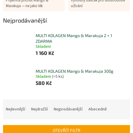
Příjemná příchuť Mango &
Výhodný balíček pro dlouhodobé
Marakuja — ne jako lék
užívání
Nejprodávanější
MULTI KOLAGEN Mango & Marakuja 2 + 1
ZDARMA
Skladem
1 160 Kč
MULTI KOLAGEN Mango & Marakuja 300g
Skladem
(>5 ks)
580 Kč
Ř
a
Nejlevnější
Nejdražší
Nejprodávanější
Abecedně
z
e
n
OTEVŘÍT FILTR