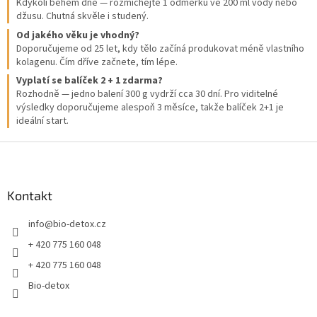
k
Kdykoli během dne — rozmíchejte 1 odměrku ve 200 ml vody nebo
y
džusu. Chutná skvěle i studený.
v
Od jakého věku je vhodný?
ý
Doporučujeme od 25 let, kdy tělo začíná produkovat méně vlastního
p
kolagenu. Čím dříve začnete, tím lépe.
i
Vyplatí se balíček 2 + 1 zdarma?
s
Rozhodně — jedno balení 300 g vydrží cca 30 dní. Pro viditelné
u
výsledky doporučujeme alespoň 3 měsíce, takže balíček 2+1 je
ideální start.
Z
á
p
a
Kontakt
t
info
@
bio-detox.cz
í
+ 420 775 160 048
+ 420 775 160 048
Bio-detox