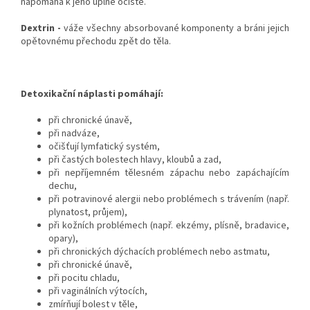
napomáhá k jeho úplné očistě.
Dextrin -
váže všechny absorbované komponenty a bráni jejich
opětovnému přechodu zpět do těla.
Detoxikační náplasti pomáhají:
při chronické únavě,
při nadváze,
očišťují lymfatický systém,
při častých bolestech hlavy, kloubů a zad,
při nepříjemném tělesném zápachu nebo zapáchajícím
dechu,
při potravinové alergii nebo problémech s trávením (např.
plynatost, průjem),
při kožních problémech (např. ekzémy, plísně, bradavice,
opary),
při chronických dýchacích problémech nebo astmatu,
při chronické únavě,
při pocitu chladu,
při vaginálních výtocích,
zmírňují bolest v těle,