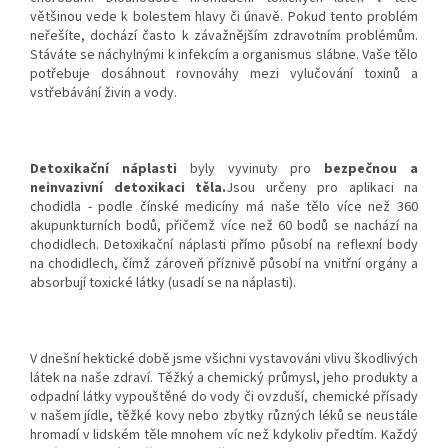
většinou vede k bolestem hlavy či únavě. Pokud tento problém
neřešíte, dochází často k závažnějším zdravotním problémům.
Stáváte se náchylnými k infekcím a organismus slábne. Vaše tělo
potřebuje dosáhnout rovnováhy mezi vylučování toxinů a
vstřebávání živin a vody.
Detoxikační náplasti
byly vyvinuty pro
bezpečnou a
neinvazivní detoxikaci těla.
Jsou určeny pro aplikaci na
chodidla - podle čínské medicíny má naše tělo více než 360
akupunkturních bodů, přičemž více než 60 bodů se nachází na
chodidlech. Detoxikační náplasti přímo působí na reflexní body
na chodidlech, čímž zároveň příznivě působí na vnitřní orgány a
absorbují toxické látky (usadí se na náplasti).
V dnešní hektické době jsme všichni vystavováni vlivu škodlivých
látek na naše zdraví. Těžký a chemický průmysl, jeho produkty a
odpadní látky vypouštěné do vody či ovzduší, chemické přísady
v našem jídle, těžké kovy nebo zbytky různých léků se neustále
hromadí v lidském těle mnohem víc než kdykoliv předtím. Každý