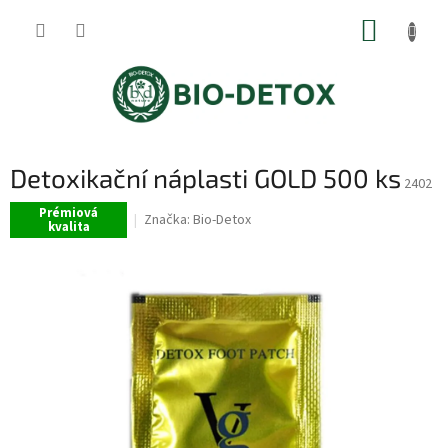
Přejít
NÁKUP
na
obsah
KOŠÍK
Detoxikační náplasti GOLD 500 ks
2402
Prémiová
Značka:
Bio-Detox
kvalita