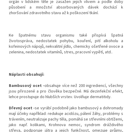
orgán v lidském těle je zasažen jejich vlivem a podle doby
působení a množství absorbovaných dávek dochází k
zhoršování zdravotního stavu až k poškození tkání.
Ke špatnému stavu organismu také přispívá špatná
životospráva, nedostatek pohybu, kouření, pití alkoholu a
kofeinových nápojů, nekvalitní jídlo, chemicky ošetřené ovoce a
zelenina, nedostatek vitamínů, stres, pracovní vypětí, atd..
Náplasti obsahují:
Bambusový ocet -
obsahuje více než 200 ingrediencí, všechny
jsou přirozené a pro člověka bezpečné. Má dezinfekční efekt,
lehce prostupuje do hlubších vrstev. Uvolňuje dermatitidy.
Dřevný ocet -
se vyrábí podobně jako bambusový a dohromady
mají účinky například: redukuje acidózu, pálení žáhy, problémy s
trávením, neutralizuje pachy těla, pomáhá se střevními obtížemi,
jako např. kolikami, Krohnova nemoc, syndrom dráždivého
střeva, podporuje játra a jejich funkčnost, omezuje průjmy,