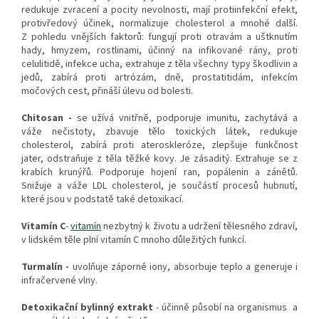
redukuje zvracení a pocity nevolnosti, mají protiinfekční efekt,
protivředový účinek, normalizuje cholesterol a mnohé další.
Z pohledu vnějších faktorů: fungují proti otravám a uštknutím
hady, hmyzem, rostlinami, účinný na infikované rány, proti
celulitidě, infekce ucha, extrahuje z těla všechny typy škodlivin a
jedů, zabírá proti artrózám, dně, prostatitidám, infekcím
močových cest, přináší úlevu od bolesti.
Chitosan -
se užívá vnitřně, podporuje imunitu, zachytává a
váže nečistoty, zbavuje tělo toxických látek, redukuje
cholesterol, zabírá proti ateroskleróze, zlepšuje funkčnost
jater, odstraňuje z těla těžké kovy. Je zásaditý. Extrahuje se z
krabích krunýřů. Podporuje hojení ran, popálenin a zánětů.
Snižuje a váže LDL cholesterol, je součástí procesů hubnutí,
které jsou v podstatě také detoxikací.
Vitamín C
-
vitamín
nezbytný k životu a udržení tělesného zdraví,
v lidském těle plní vitamín C mnoho důležitých funkcí.
Turmalín -
uvolňuje záporné iony, absorbuje teplo a generuje i
infračervené vlny.
Detoxikační bylinný extrakt
- účinně působí na organismus a