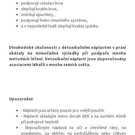
podporují cirkulaci krve
zlepšují kvalitu krve,
zmírňují opuchliny,
podporují funkci imunitního systému,
a v neposlední řadě zlepšují kvalitu spánku.
Dlouhodobé zkušenosti s detoxikačními náplastmi v praxi
ukázaly na mimořádné výsledky při podpoře mnoha
metodách léčení. Detoxikační náplasti jsou doporučovány
asociacemi lékařů v mnoha zemích světa.
Upozornění:
- Náplasti jsou určeny pouze pro vnější použití.
- Náplasti skladujte mimo dosah dětí a na suchém místě
při pokojové teplotě.
- Nepoužívejte náplasti na oči a otevřené rány, na
popáleniny, na obličej, na podrážděnou nebo citlivou