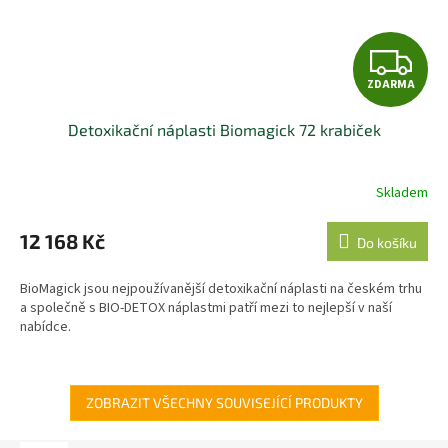
Z
ZDARMA
D
Detoxikační náplasti Biomagick 72 krabiček
A
R
Skladem
M
12 168 Kč
Do košíku
A
BioMagick jsou nejpoužívanější detoxikační náplasti na českém trhu
a společně s BIO-DETOX náplastmi patří mezi to nejlepší v naší
nabídce.
ZOBRAZIT VŠECHNY SOUVISEJÍCÍ PRODUKTY