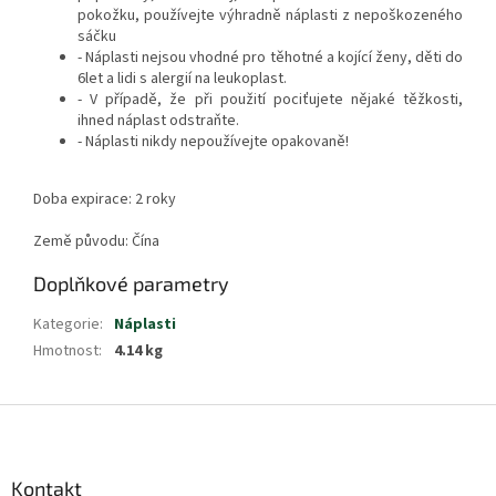
pokožku, používejte výhradně náplasti z nepoškozeného
sáčku
- Náplasti nejsou vhodné pro těhotné a kojící ženy, děti do
6let a lidi s alergií na leukoplast.
- V případě, že při použití pociťujete nějaké těžkosti,
ihned náplast odstraňte.
- Náplasti nikdy nepoužívejte opakovaně!
Doba expirace: 2 roky
Země původu: Čína
Doplňkové parametry
Kategorie
:
Náplasti
Hmotnost
:
4.14 kg
Z
á
p
a
Kontakt