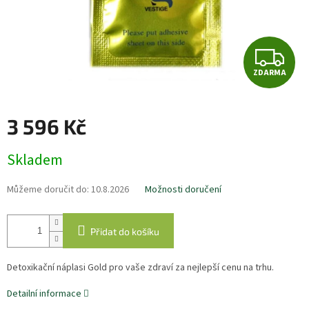
Z
ZDARMA
D
A
3 596 Kč
R
Měrná
Skladem
cena:
M
Můžeme doručit do:
10.8.2026
Možnosti doručení
A
Přidat do košíku
Detoxikační náplasi Gold pro vaše zdraví za nejlepší cenu na trhu.
Detailní informace