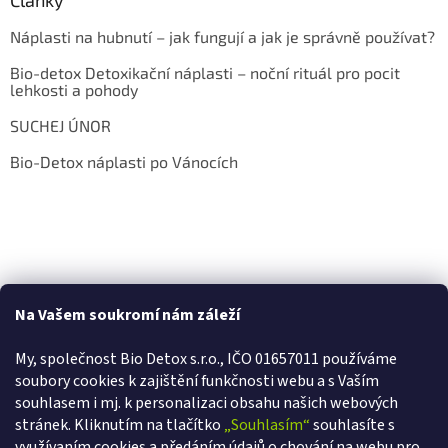
Články
Náplasti na hubnutí – jak fungují a jak je správně používat?
Bio-detox Detoxikační náplasti – noční rituál pro pocit
lehkosti a pohody
SUCHEJ ÚNOR
Bio-Detox náplasti po Vánocích
Na Vašem soukromí nám záleží
My, společnost Bio Detox s.r.o., IČO 01657011 používáme
soubory cookies k zajištění funkčnosti webu a s Va
ším
souhlasem i mj. k personalizaci obsahu našich webových
stránek. Kliknutím na tlačítko
„Souhlasím“
souhlasíte s
využívaním cookies a předáním údajů o chování na webu pro