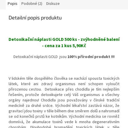
Popis
Podobné (2)
Diskuze
Detailní popis produktu
Detoxikační náplasti GOLD 500 ks - zvýhodněné balení
- cena za 1 kus 5,90Kč
Detoxikační náplasti GOLD jsou
100% přírodní produkt !!!
V lidském těle dospělého člověka se nachází spousta toxických
látek, které ani zdravý organismus není schopen vyloučit
přirozenou cestou. Detoxikace přes chodidla je tím nejlepším
řešením, protože detoxikujete celý Váš organismus a všechny
orgány najednou! Chodidla jsou považovány v čínské tradiční
medicíně za druhé srdce. Východní lékařství zastává názor, že
gravitací jdou toxiny v těle během dne směrem dolů a nahromadí
se od konečků prstů ke kotníkům. Východní medicína se rovněž
domnívá, že akumulace toxinů vede k mnoha degenerativním
chorobám. Dlouhodobé hromadění toxických látek v těle