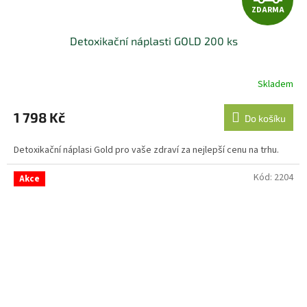
ZDARMA
D
Detoxikační náplasti GOLD 200 ks
A
R
Skladem
M
1 798 Kč
Do košíku
A
Detoxikační náplasi Gold pro vaše zdraví za nejlepší cenu na trhu.
Kód:
2204
Akce