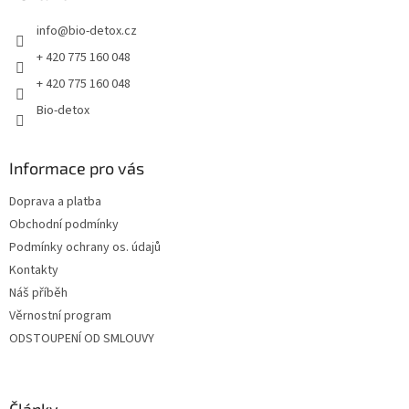
t
info
@
bio-detox.cz
í
+ 420 775 160 048
+ 420 775 160 048
Bio-detox
Informace pro vás
Doprava a platba
Obchodní podmínky
Podmínky ochrany os. údajů
Kontakty
Náš příběh
Věrnostní program
ODSTOUPENÍ OD SMLOUVY