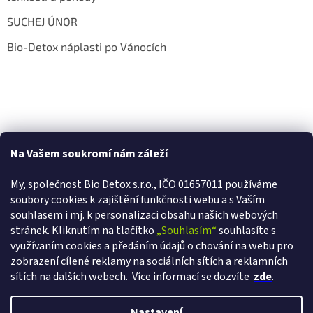
SUCHEJ ÚNOR
Bio-Detox náplasti po Vánocích
Na Vašem soukromí nám záleží
My, společnost Bio Detox s.r.o., IČO 01657011 používáme
soubory cookies k zajištění funkčnosti webu a s Va
ším
souhlasem i mj. k personalizaci obsahu našich webových
stránek. Kliknutím na tlačítko
„Souhlasím“
souhlasíte s
využívaním cookies a předáním údajů o chování na webu pro
zobrazení cílené reklamy na sociálních sítích a reklamních
sítích na dalších webech.
Více informací se dozvíte
zde
.
Vytvořil Shoptet
Nastavení