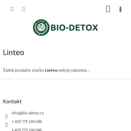
Přejít
NÁKUP
na
obsah
KOŠÍK
Linteo
Žádné produkty značky
Linteo
nebyly nalezeny...
Z
á
p
a
Kontakt
t
info
@
bio-detox.cz
í
+ 420 775 160 048
+ 420 775 160 048