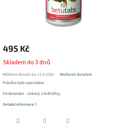
495 Kč
Měrná
Skladem do 3 dnů
cena:
Můžeme doručit do:
11.8.2026
Možnosti doručení
Položka byla vyprodána…
Fin Betutabs - získaný z listů břízy
Detailní informace