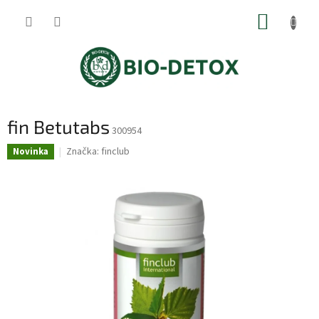
Přejít
NÁKUP
na
obsah
KOŠÍK
fin Betutabs
300954
Značka:
finclub
Novinka