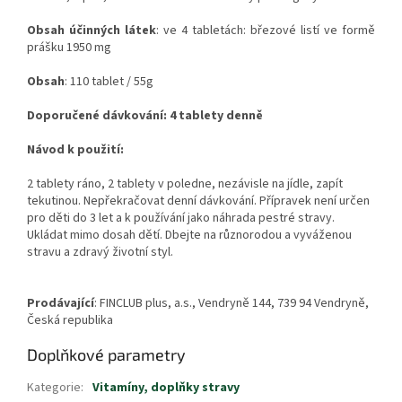
Obsah
účinných
látek
: ve 4 tabletách: březové listí ve formě
prášku 1950 mg
Obsah
: 110 tablet / 55g
Doporučené dávkování: 4 tablety denně
Návod k použití:
2 tablety ráno, 2 tablety v poledne, nezávisle na jídle, zapít
tekutinou. Nepřekračovat denní dávkování. Přípravek není určen
pro děti do 3 let a k používání jako náhrada pestré stravy.
Ukládat mimo dosah dětí. Dbejte na různorodou a vyváženou
stravu a zdravý životní styl.
Prodávající
: FINCLUB plus, a.s., Vendryně 144, 739 94 Vendryně,
Česká republika
Doplňkové parametry
Kategorie
:
Vitamíny, doplňky stravy