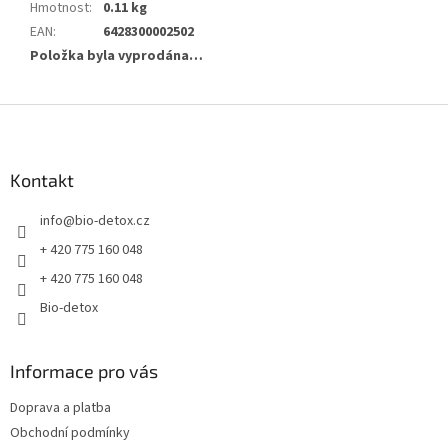
Hmotnost
:
0.11 kg
EAN
:
6428300002502
Položka byla vyprodána…
Z
á
p
a
Kontakt
t
info
@
bio-detox.cz
í
+ 420 775 160 048
+ 420 775 160 048
Bio-detox
Informace pro vás
Doprava a platba
Obchodní podmínky