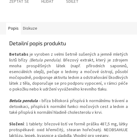
ZEPTAT SE
HLÍDAT
SDÍLET
Popis
Diskuze
Detailní popis produktu
Betutabs
je vyroben z velmi šetrně sušených a jemně mletých
listů břízy
(Betula pendula)
. Březový extrakt, který je zdrojem
mnoha prospěšných látek (např. přírodních saponinů,
esenciálních olejů), pečuje o ledviny a močové ústrojí, působí
močopudně, podporuje aktivitu ledvin a odstraňování škodlivých
látek z těla, doporučuje se pro podporu vypocení, v rámci péče
o pokožku nebo k udržení vyváženého krevního tlaku.
Betula pendula -
bříza bělokorá přispívá k normálnímu trávení a
detoxikaci, přispívá k normální funkci močových cest a ledvin a
také přispívá k normální hladině cholesterolu v krvi.
Složení
: 1 tablety: březové listí ve formě prášku 487,5 mg, látky
protispékavé: oxid křemičitý, stearan hořečnatý. NEOBSAHUJE
laktózu, lepek, kvasnice a sladidla. Vhodný pro vegany.