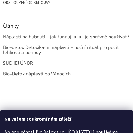
ODSTOUPENÍ OD SMLOUVY
Články
Náplasti na hubnutí – jak fungují a jak je správně používat?
Bio-detox Detoxikační náplasti – noční rituál pro pocit
lehkosti a pohody
SUCHEJ ÚNOR
Bio-Detox náplasti po Vánocích
Na Vašem soukromí nám záleží
My, společnost Bio Detox s.r.o., IČO 01657011 používáme