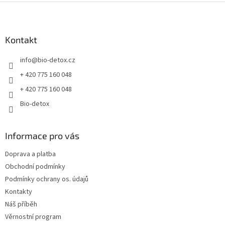
Z
á
p
a
Kontakt
t
info
@
bio-detox.cz
í
+ 420 775 160 048
+ 420 775 160 048
Bio-detox
Informace pro vás
Doprava a platba
Obchodní podmínky
Podmínky ochrany os. údajů
Kontakty
Náš příběh
Věrnostní program