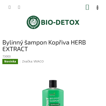
Přejít
NÁKUP
na
obsah
KOŠÍK
Bylinný šampon Kopřiva HERB
EXTRACT
73003
Značka:
VIVACO
Novinka