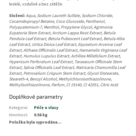
lesklé, vzdušné a bez zátěže.
Složení:
Aqua, Sodium Laureth Sulfate, Sodium Chloride,
Cocamidopropyl Betaine, Coco Glucoside, Panthenol,
Polyquatemium-7, Menthol, Propylene Glycol, Agrimonia
Eupatoria Stem Extract, Arctium Lappa Root Extract, Betula
Pendula Leaf Extract, Betula Pubescent Leaf Extract, Betula Alba
Leaf Extract, Urtica Dioica Leaf Extract, Equisetum Arvense Leaf
Extract, Althaea Officinalis Leaf Extract, Hamamelis Virginiana Leaf
Extract, Humulus Lupulus Extract, Achillea Millefolium Extract,
Hypericum Perforatum Leaf Extract, Taraxacum Officinale Stem
Extract, Salvia Officinalis Leaf Extract, Matricaria Chamomilla Leaf
Extract, Petroselium Crispum Stem Extract, Glycol Distearate,
Steareth-4, Benzyl Alcohol, Methylchloroisothiazolinone,
Methylisothiazolinone, Parfum, Cl 19140, Cl 42051, Citric Acid
Doplňkové parametry
Kategorie
:
Péče o vlasy
Hmotnost
:
0.56 kg
Položka byla vyprodána…