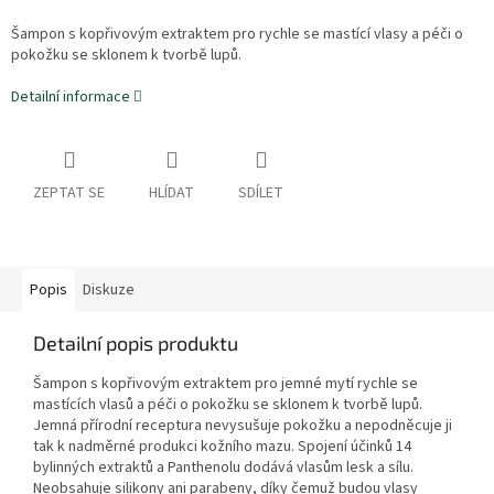
Šampon s kopřivovým extraktem pro rychle se mastící vlasy a péči o
pokožku se sklonem k tvorbě lupů.
Detailní informace
ZEPTAT SE
HLÍDAT
SDÍLET
Popis
Diskuze
Detailní popis produktu
Šampon s kopřivovým extraktem pro jemné mytí rychle se
mastících vlasů a péči o pokožku se sklonem k tvorbě lupů.
Jemná přírodní receptura nevysušuje pokožku a nepodněcuje ji
tak k nadměrné produkci kožního mazu. Spojení účinků 14
bylinných extraktů a Panthenolu dodává vlasům lesk a sílu.
Neobsahuje silikony ani parabeny, díky čemuž budou vlasy