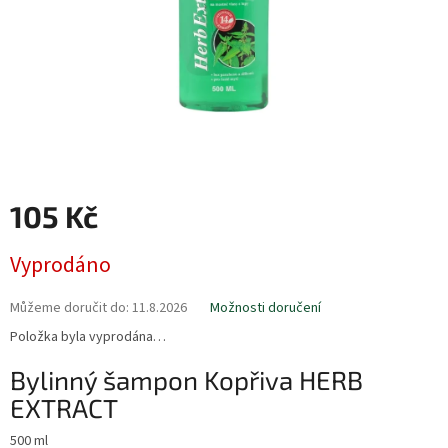
105 Kč
Měrná
Vyprodáno
cena:
Můžeme doručit do:
11.8.2026
Možnosti doručení
Položka byla vyprodána…
Bylinný šampon Kopřiva HERB
EXTRACT
500 ml