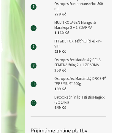
Ostropestřce mariánského 500
ml
279 Kč
MULTI KOLAGEN Mango &
Marakuja 2 + 1 ZDARMA
1 160 Kč
FIT&DETOX zeštíhlující elixír -
VIP
239 Kč
Ostropestřec Mariánský CELÁ
SEMENA 500g 2 + 1 ZDARMA
358 Kč
Ostropestřec Mariánský DRCENÝ
"PREMIUM" 500g
199 Kč
Detoxikační náplasti BioMagick
(3 x 14ks)
649 Kč
Přijímáme online platby