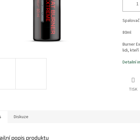
Spalovač
80ml
Burner Ex
lidi, kte
Detailní 
TISK
s
Diskuze
ailní popis produktu