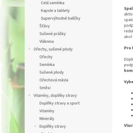
Celá semínka
Spal
Kapsle a tablety
akti
Supervýhodné balíčky
spalo
podpo
Šťávy
reduk
Sušené prášky
akci!
Vláknina
Pro 
Ořechy, sušené plody
Ořechy
Dopl
Semínka
podpo
komp
Sušené plody
Ořechová másla
Vybe
Směsi
Vitamíny, doplňky stravy
Doplňky stravy a sport
Vitamíny
Minerály
Vlas
Doplňky stravy