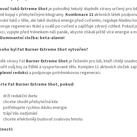
ovač tuků Extreme Shot
je pohodlný tekutý doplněk stravy určený pro lidi
vně bojují s přebytečnými kilogramy.
Kombinace 11
aktivních látek podporu
vání tuků v těle, ale také dodává energii před cvičením, reguluje hladinu 
ruje regeneraci tkání a svalů po cvičení a zajišťuje zdravý vzhled. Pokud j
ci, vypijte před tréninkem náš panák, abyste získali ještě více energie a 
Dominantní složka:
beta-alanin
!
koho byl Fat Burner Extreme Shot vytvořen?
něk stravy Fat
Burner Extreme Shot
je řešením pro lidi, kteří chtějí snadn
řit svůj boj za štíhlé a vysportované tělo. Komplex 11 aktivních složek zaji
lexní redukci
a podporuje potréninkovou regeneraci.
rte Fat Burner Extreme Shot, pokud:
drží redukční dietu
chcete shodit přebytečná kila
potřebujete rychlou dávku energie
trápí Vás nadýmání
chcete efektivněji budovat svalovou hmotu
tnosti: