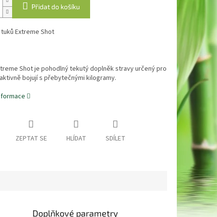
Přidat do košíku
 tuků Extreme Shot
treme Shot je pohodlný tekutý doplněk stravy určený pro
ří aktivně bojují s přebytečnými kilogramy.
informace
ZEPTAT SE
HLÍDAT
SDÍLET
Doplňkové parametry