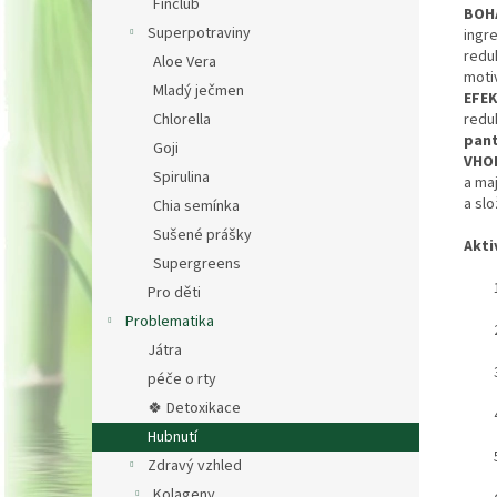
Finclub
BOH
Superpotraviny
ingre
reduk
Aloe Vera
motiv
Mladý ječmen
EFEK
Chlorella
redu
pan
Goji
VHO
Spirulina
a ma
a sl
Chia semínka
Sušené prášky
Akti
Supergreens
Pro děti
Problematika
Játra
péče o rty
🍀 Detoxikace
Hubnutí
Zdravý vzhled
Kolageny