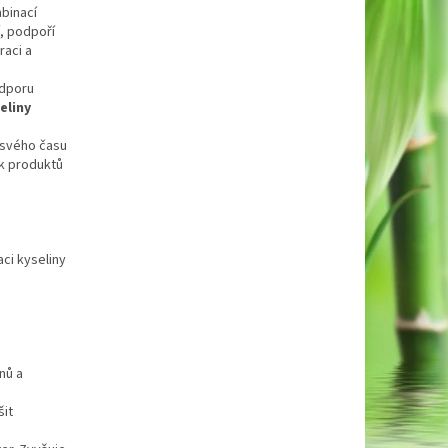
binací
í, podpoří
raci a
odporu
eliny
í svého času
ik produktů
ci kyseliny
a
nů a
šit