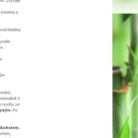
ter. Zvyšuje
rotoninu a
vat hladiny
yselin.
e.
ou
ným
rnění,
minimálně 3
ro osoby se
pejte.
Po
alkoholem.
ofein,