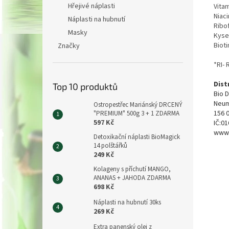
Hřejivé náplasti
Vita
Niaci
Náplasti na hubnutí
Ribof
Masky
Kyse
Bioti
Značky
*RI- 
Dist
Top 10 produktů
Bio D
Neum
Ostropestřec Mariánský DRCENÝ
156 
"PREMIUM" 500g 3 + 1 ZDARMA
597 Kč
IČ:0
www.
Detoxikační náplasti BioMagick
14 polštářků
249 Kč
Kolageny s příchutí MANGO,
ANANAS + JAHODA ZDARMA
698 Kč
Náplasti na hubnutí 30ks
269 Kč
Extra panenský olej z