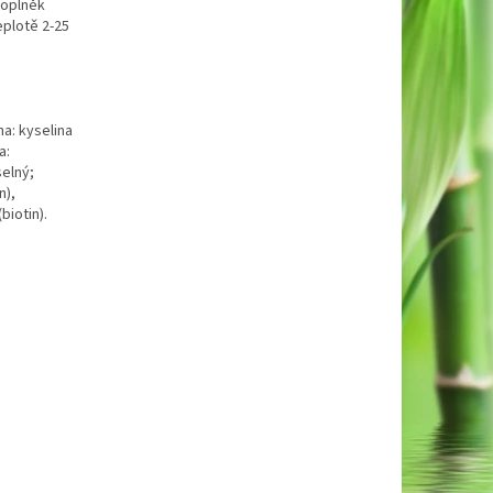
Doplněk
eplotě 2-25
na: kyselina
a:
elný;
n),
biotin).