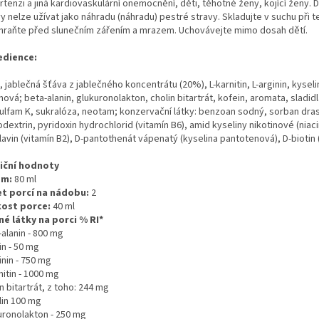
tenzi a jiná kardiovaskulární onemocnění, děti, těhotné ženy, kojící ženy. 
y nelze užívat jako náhradu (náhradu) pestré stravy. Skladujte v suchu při t
Chraňte před slunečním zářením a mrazem. Uchovávejte mimo dosah dětí.
edience:
 jablečná šťáva z jablečného koncentrátu (20%), L-karnitin, L-arginin, kyseli
SIT SE K ODBĚRU
nová; beta-alanin, glukuronolakton, cholin bitartrát, kofein, aromata, sladidl
ulfam K, sukralóza, neotam; konzervační látky: benzoan sodný, sorban dras
ormuláře souhlasíte se
dextrin, pyridoxin hydrochlorid (vitamín B6), amid kyseliny nikotinové (niaci
cování osobních údajů
lavin (vitamín B2), D-pantothenát vápenatý (kyselina pantotenová), D-biotin (
iční hodnoty
em:
80 ml
t porcí na nádobu:
2
kost porce:
40 ml
né látky na porci % RI*
alanin - 800 mg
in - 50 mg
inin - 750 mg
nitin - 1000 mg
n bitartrát, z toho: 244 mg
lin 100 mg
uronolakton - 250 mg