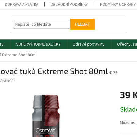
DOPRAVA A PLATBA
OBCHODNÍ PODMÍNKY
PODMÍNKY OCHRANY 
HLEDAT
day
SUPERVÝHODNÉ BALÍČKY
Zdravé potraviny
Ořechy, s
ů Extreme Shot 80ml
lovač tuků Extreme Shot 80ml
4179
OstroVit
39 
Měrná
Skla
cena:
Můžeme d