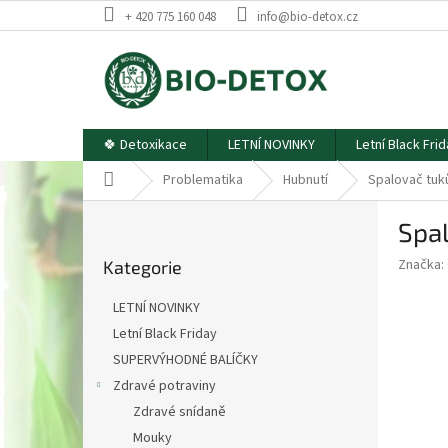
Přejít
+ 420 775 160 048
info@bio-detox.cz
na
obsah
🍀 Detoxikace
LETNÍ NOVINKY
Letní Black Fri
Domů
Problematika
Hubnutí
Spalovač tuk
P
Spa
o
Přeskočit
s
Značka:
Kategorie
kategorie
t
r
LETNÍ NOVINKY
a
Letní Black Friday
n
SUPERVÝHODNÉ BALÍČKY
n
í
Zdravé potraviny
p
Zdravé snídaně
a
Mouky