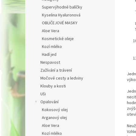
Supervýhodné balíčky
Kyselina Hyaluronová
OBLIČEJOVÉ MASKY
Aloe Vera
Kosmetické oleje
Kozí mléko
Hadí jed
Nespavost
Zažívání a trávení
Jedn
Sleva
Močové cesty a ledviny
výko
Klouby a kosti
100 K
Jedn
Uši
neci
Opalování
hodi
Přihlaste se
zvýš
hned pošle
Kokosový olej
nákup
. Buďte 
otevř
Arganový olej
o akčních n
Aloe Vera
Neuž
Vzhl
Kozí mléko