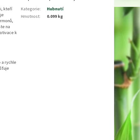
, kteří
Kategorie
:
Hubnutí
je
Hmotnost
:
0.099 kg
hormonů,
ste na
motivace k
o a rychle
šťuje