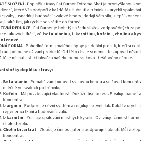
ATÉ SLOŽENÍ
- Doplněk stravy Fat Burner Extreme Shot je promyšlenou kom
diencí, které Vás podpoří v každé fázi hubnutí a tréninku – urychlí spalován
ci váhy, usnadňují budování svalové hmoty, dodají Vám sílu, zlepší koncent
ují také tím, jak rychle se vrátíte do formy!
TIVNÍ REDUKCE
- Fat Burner je bohatý na řadu složek zodpovědných za p
kce tukových tkání, vč.
beta-alaninu
,
L-karnitinu
,
kofein
u,
cholinu
a
kys
totenové
.
DNÁ FORMA
- Pohodlná forma malého nápoje je ideální pro lidi, kteří si cen
jí rádi pohodlné užívání produktů. Od této chvíle si nemusíte kupovat někol
ožitě je míchat– stačí lahvička našeho pomerančovo-třešňového nápoje.
vní složky doplňku stravy:
Beta-alanin
- Pomáhá vám budovat svalovou hmotu a snižovat koncentra
mléčné ve svalech po tréninku.
Kofein
– Má povzbuzující vlastnosti. Dokáže tišit bolest. Posiluje paměť 
koncentraci.
L-arginin
- Podporuje cévní systém a reguluje krevní tlak. Dokáže urychlit
regeneraci tkání a budování svalů.
L-karnitin
- Zesiluje spalování mastných kyselin. Ovlivňuje činnost hormo
cholesterolu.
Cholin bitartrát
- Zlepšuje činnost jater a podporuje hubnutí. Může zlep
koncentraci.