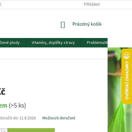
OS. ÚDAJŮ
KONTAKTY
NÁŠ PŘÍBĚH
Přihlášení
VĚRNOSTNÍ PROGRAM
NÁKUPNÍ
Prázdný košík
KOŠÍK
ušené plody
Vitamíny, doplňky stravy
Problematika
Nápla
Kč
dem
(>5 ks)
oručit do:
11.8.2026
Možnosti doručení