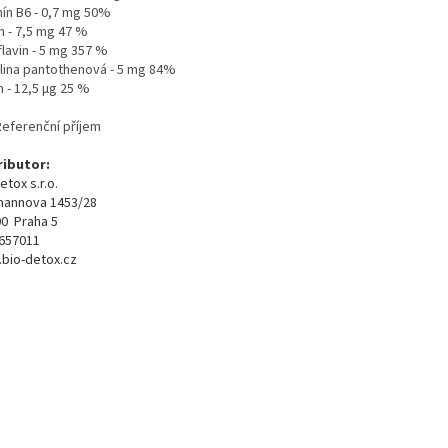
mín B6 - 0,7 mg 50%
n - 7,5 mg 47 %
lavin - 5 mg 357 %
lina pantothenová - 5 mg 84%
n - 12,5 µg 25 %
Referenční příjem
ributor:
etox s.r.o.
annova 1453/28
00 Praha 5
1657011
bio-detox.cz