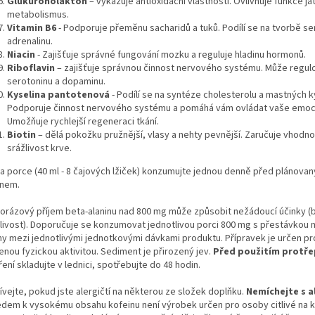
Glukuronolakton
– vykazuje antioxidační vlastnosti. Ovlivňuje funkce ja
metabolismus.
Vitamin B6
- Podporuje přeměnu sacharidů a tuků. Podílí se na tvorbě se
adrenalinu.
Niacin
- Zajišťuje správné fungování mozku a reguluje hladinu hormonů.
Riboflavin
– zajišťuje správnou činnost nervového systému. Může regulo
serotoninu a dopaminu.
Kyselina pantotenová
- Podílí se na syntéze cholesterolu a mastných k
Podporuje činnost nervového systému a pomáhá vám ovládat vaše emoc
Umožňuje rychlejší regeneraci tkání.
Biotin
– dělá pokožku pružnější, vlasy a nehty pevnější. Zaručuje vhodn
srážlivost krve.
a porce (40 ml - 8 čajových lžiček) konzumujte jednou denně před plánova
 na nákup?
nem.
č pro Vás!
orázový příjem beta-alaninu nad 800 mg může způsobit nežádoucí účinky (b
tlivost). Doporučuje se konzumovat jednotlivou porci 800 mg s přestávkou 
ny mezi jednotlivými jednotkovými dávkami produktu. Přípravek je určen p
 k newsletteru a my vám
enou fyzickou aktivitou. Sediment je přirozený jev.
Před použitím protře
me
100 Kč slevu na první
mezi prvními, kdo se dozví
ení skladujte v lednici, spotřebujte do 48 hodin.
abídkách a novinkách.
ívejte, pokud jste alergičtí na některou ze složek doplňku.
Nemíchejte s 
edem k vysokému obsahu kofeinu není výrobek určen pro osoby citlivé na k