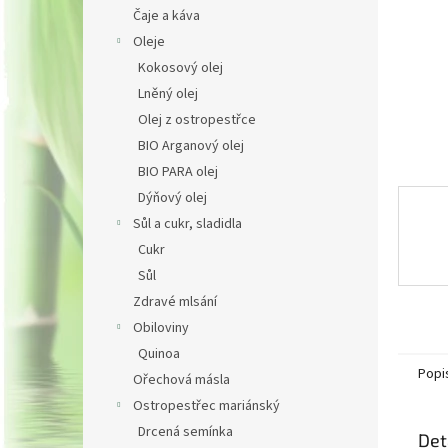
n
Čaje a káva
e
Oleje
l
Kokosový olej
Lněný olej
Olej z ostropestřce
BIO Arganový olej
BIO PARA olej
Dýňový olej
Sůl a cukr, sladidla
Cukr
Sůl
Zdravé mlsání
Obiloviny
Quinoa
Popi
Ořechová másla
Ostropestřec mariánský
Drcená semínka
Det