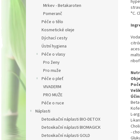
hyper
Mrkev - Betakaroten
strav
°C. 
Pomeranč
Péče o tělo
Ingr
Kosmetické oleje
Voda,
PŘIHLÁ
Dýchací cesty
citró
Ústní hygiena
aces
Vyplněním f
Péče o vlasy
malto
Zásady zpra
ribof
Pro ženy
Pro muže
Nutr
Péče o pleť
Obj
Poče
VIVADERM
Veli
PRO MUŽE
Účin
Beta-
Péče o ruce
Kofe
Náplasti
L-arg
Detoxikační náplasti BIO-DETOX
L-kar
Choli
Detoxikační náplasti BIOMAGICK
- cho
Detoxikační náplasti GOLD
Gluk