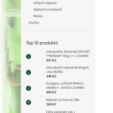
Hřejivé náplasti
Náplasti na hubnutí
Masky
Značky
Top 10 produktů
Ostropestřec Mariánský DRCENÝ
"PREMIUM" 500g 3 + 1 ZDARMA
597 Kč
Detoxikační náplasti BioMagick
14 polštářků
249 Kč
Kolageny s příchutí MANGO,
ANANAS + JAHODA ZDARMA
698 Kč
Náplasti na hubnutí 30ks
269 Kč
Extra panenský olej z