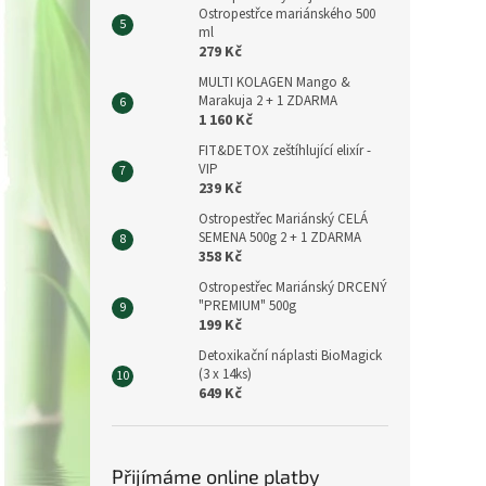
Ostropestřce mariánského 500
ml
279 Kč
MULTI KOLAGEN Mango &
Marakuja 2 + 1 ZDARMA
1 160 Kč
FIT&DETOX zeštíhlující elixír -
VIP
239 Kč
Ostropestřec Mariánský CELÁ
SEMENA 500g 2 + 1 ZDARMA
358 Kč
Ostropestřec Mariánský DRCENÝ
"PREMIUM" 500g
199 Kč
Detoxikační náplasti BioMagick
(3 x 14ks)
649 Kč
Přijímáme online platby