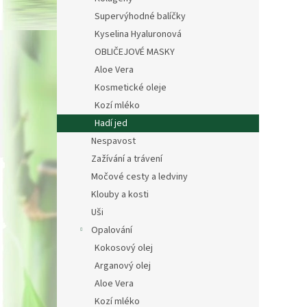
Supervýhodné balíčky
Kyselina Hyaluronová
OBLIČEJOVÉ MASKY
Aloe Vera
Kosmetické oleje
Kozí mléko
Hadí jed
Nespavost
Zažívání a trávení
Močové cesty a ledviny
Klouby a kosti
Uši
Opalování
Kokosový olej
Arganový olej
Aloe Vera
Kozí mléko