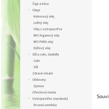
n
Čaje a káva
e
Oleje
l
Kokosový olej
Lněný olej
Olej z ostropestřce
BIO Arganový olej
BIO PARA olej
Dýňový olej
Sůl a cukr, sladidla
Cukr
Sůl
Zdravé mlsání
Obiloviny
Quinoa
Ořechová másla
Souvi
Ostropestřec mariánský
Drcená semínka