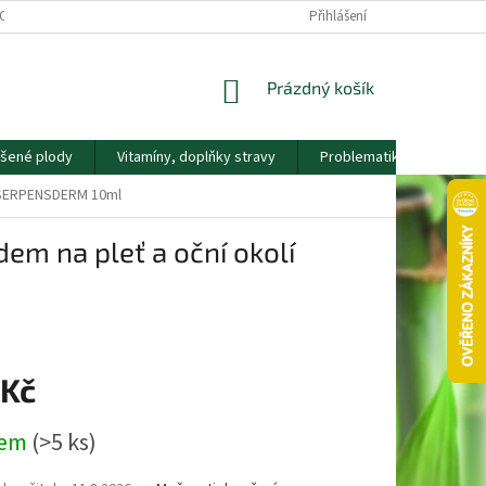
OS. ÚDAJŮ
KONTAKTY
NÁŠ PŘÍBĚH
Přihlášení
VĚRNOSTNÍ PROGRAM
NÁKUPNÍ
Prázdný košík
KOŠÍK
ušené plody
Vitamíny, doplňky stravy
Problematika
Nápla
í SERPENSDERM 10ml
em na pleť a oční okolí
 Kč
dem
(>5 ks)