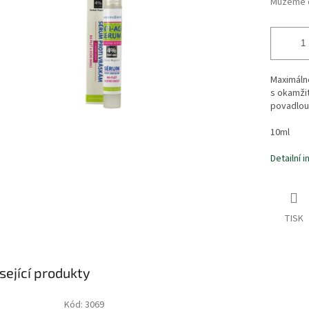
Můžeme d
Maximálně
s okamži
povadlou 
10ml
Detailní 
TISK
sející produkty
Kód:
3069