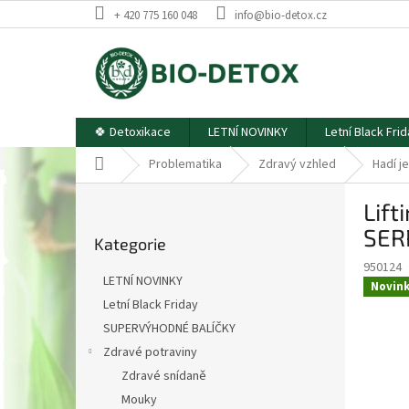
Přejít
+ 420 775 160 048
info@bio-detox.cz
na
obsah
🍀 Detoxikace
LETNÍ NOVINKY
Letní Black Fri
Domů
Problematika
Zdravý vzhled
Hadí j
P
Lift
o
Přeskočit
s
SER
Kategorie
kategorie
t
950124
r
LETNÍ NOVINKY
Novin
a
Letní Black Friday
n
SUPERVÝHODNÉ BALÍČKY
n
í
Zdravé potraviny
p
Zdravé snídaně
a
Mouky