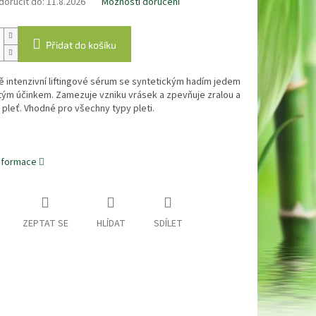
oručit do:
11.8.2026
Možnosti doručení
Přidat do košíku
 intenzivní liftingové sérum se syntetickým hadím jedem
tým účinkem. Zamezuje vzniku vrásek a zpevňuje zralou a
pleť. Vhodné pro všechny typy pleti.
informace
ZEPTAT SE
HLÍDAT
SDÍLET