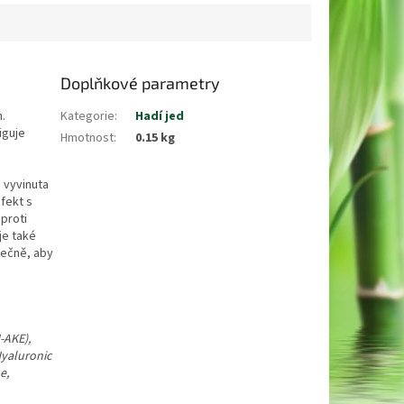
Doplňkové parametry
.
Kategorie
:
Hadí jed
iguje
Hmotnost
:
0.15 kg
 vyvinuta
fekt s
proti
je také
olečně, aby
-AKE),
Hyaluronic
e,