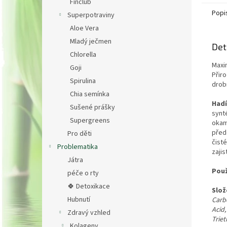
Finclub
zónu,..
Popi
Superpotraviny
Aloe Vera
Mladý ječmen
Det
Chlorella
Maxi
Goji
Přir
Spirulina
drob
Chia semínka
Hadí
Sušené prášky
synt
Supergreens
okam
před
Pro děti
čisté
Problematika
zajis
Játra
Použ
péče o rty
🍀 Detoxikace
Slož
Hubnutí
Carb
Acid
Zdravý vzhled
Trie
Kolageny