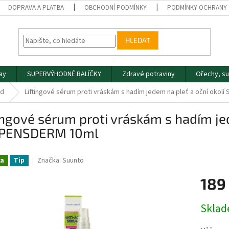
DOPRAVA A PLATBA
OBCHODNÍ PODMÍNKY
PODMÍNKY OCHRANY 
HLEDAT
day
SUPERVÝHODNÉ BALÍČKY
Zdravé potraviny
Ořechy, s
ed
Liftingové sérum proti vráskám s hadím jedem na pleť a oční okol
ingové sérum proti vráskám s hadím jed
PENSDERM 10ml
Značka:
Suunto
ka
Tip
189
Měrná
Skla
cena: