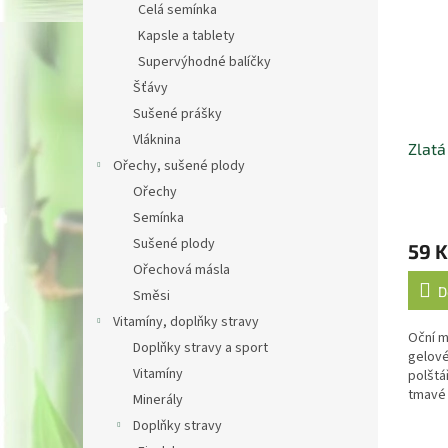
Celá semínka
Kapsle a tablety
Supervýhodné balíčky
Šťávy
Sušené prášky
Vláknina
Zlatá
Ořechy, sušené plody
Ořechy
Semínka
Sušené plody
59 K
Ořechová másla
D
Směsi
Vitamíny, doplňky stravy
Oční m
Doplňky stravy a sport
gelové
Vitamíny
polštá
tmavé 
Minerály
pomáha
Doplňky stravy
Vyhlazu