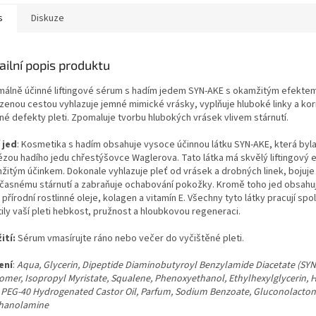
.
s
Diskuze
ailní popis produktu
málně účinné liftingové sérum
s hadím jedem SYN-AKE s okamžitým efektem
ozenou cestou vyhlazuje jemné mimické vrásky, vyplňuje hluboké linky a kor
né defekty pleti. Zpomaluje tvorbu hlubokých vrásek vlivem stárnutí.
 jed
: Kosmetika s hadím obsahuje vysoce účinnou látku SYN-AKE, která byla
ézou hadího jedu chřestýšovce Waglerova. Tato látka má skvělý liftingový e
žitým účinkem. Dokonale vyhlazuje pleť od vrásek a drobných linek, bojuje 
časnému stárnutí a zabraňuje ochabování pokožky. Kromě toho jed obsahu
 přírodní rostlinné oleje, kolagen a vitamín E. Všechny tyto látky pracují sp
tily vaší pleti hebkost, pružnost a hloubkovou regeneraci.
ití:
Sérum vmasírujte ráno nebo večer do vyčištěné pleti.
ení
:
Aqua, Glycerin, Dipeptide Diaminobutyroyl Benzylamide Diacetate (SYN
omer, Isopropyl Myristate, Squalene, Phenoxyethanol, Ethylhexylglycerin, 
, PEG-40 Hydrogenated Castor Oil, Parfum, Sodium Benzoate, Gluconolacton
thanolamine