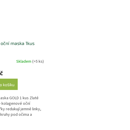
 oční maska 1kus
Skladem
(>5 ks)
č
o košíku
aska GOLD 1 kus Zlaté
 kolagenové oční
řky redukují jemné linky,
kruhy pod očima a
jí proti oteklým očím.
jí vrásky a hydratují oční