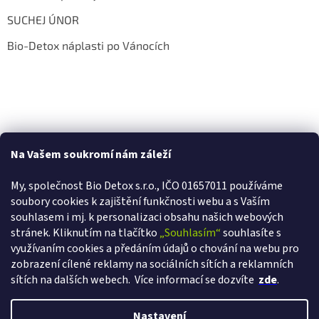
SUCHEJ ÚNOR
Bio-Detox náplasti po Vánocích
Na Vašem soukromí nám záleží
My, společnost Bio Detox s.r.o., IČO 01657011 používáme
soubory cookies k zajištění funkčnosti webu a s Va
ším
souhlasem i mj. k personalizaci obsahu našich webových
stránek. Kliknutím na tlačítko
„Souhlasím“
souhlasíte s
využívaním cookies a předáním údajů o chování na webu pro
zobrazení cílené reklamy na sociálních sítích a reklamních
sítích na dalších webech.
Více informací se dozvíte
zde
.
Vytvořil Shoptet
Nastavení