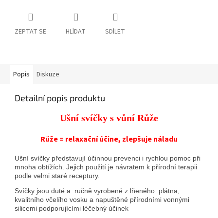
ZEPTAT SE
HLÍDAT
SDÍLET
Popis
Diskuze
Detailní popis produktu
Ušní svíčky s vůní Růže
Růže = relaxační účine, zlepšuje náladu
Ušní svíčky představují účinnou prevenci i rychlou pomoc při
mnoha obtížích. Jejich použití je návratem k přírodní terapii
podle velmi staré receptury.
Svíčky jsou duté a ručně vyrobené z lňeného plátna,
kvalitního včelího vosku a napuštěné přírodními vonnými
silicemi podporujícími léčebný účinek