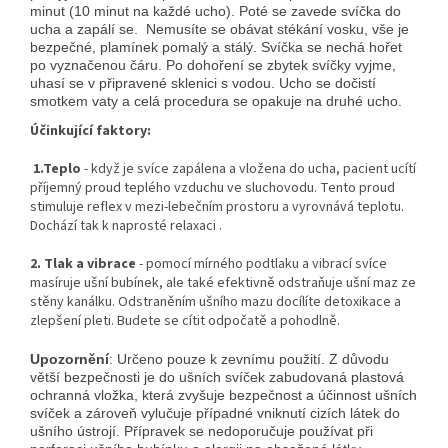
minut (10 minut na každé ucho). Poté se zavede svíčka do
ucha a zapálí se. Nemusíte se obávat stékání vosku, vše je
bezpečné, plamínek pomalý a stálý. Svíčka se nechá hořet
po vyznačenou čáru. Po dohoření se zbytek svíčky vyjme,
uhasí se v připravené sklenici s vodou. Ucho se dočistí
smotkem vaty a celá procedura se opakuje na druhé ucho.
Účinkující faktory:
1.Teplo
- když je svíce zapálena a vložena do ucha, pacient ucítí
příjemný proud teplého vzduchu ve sluchovodu. Tento proud
stimuluje reflex v mezi-lebečním prostoru a vyrovnává teplotu.
Dochází tak k naprosté relaxaci .
2. Tlak a vibrace
- pomocí mírného podtlaku a vibrací svíce
masíruje ušní bubínek, ale také efektivně odstraňuje ušní maz ze
stěny kanálku. Odstraněním ušního mazu docílíte detoxikace a
zlepšení pleti. Budete se cítit odpočatě a pohodlně.
Upozornění
: Určeno pouze k zevnímu použití. Z důvodu
větší bezpečnosti je do ušních svíček zabudovaná plastová
ochranná vložka, která zvyšuje bezpečnost a účinnost ušních
svíček a zároveň vylučuje případné vniknutí cizích látek do
ušního ústrojí. Přípravek se nedoporučuje používat při