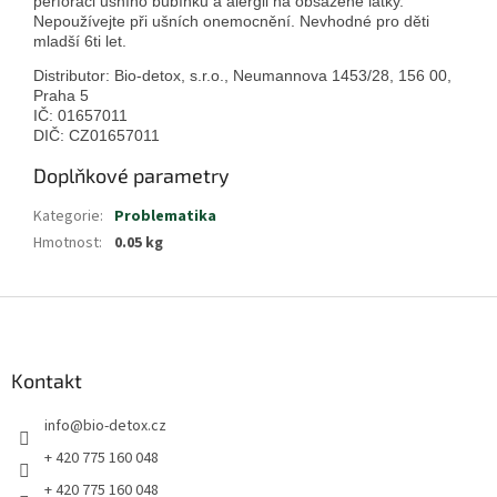
perforaci ušního bubínku a alergii na obsažené látky.
Nepoužívejte při ušních onemocnění. Nevhodné pro děti
mladší 6ti let.
Distributor: Bio-detox, s.r.o., Neumannova 1453/28, 156 00,
Praha 5
IČ: 01657011
DIČ: CZ01657011
Doplňkové parametry
Kategorie
:
Problematika
Hmotnost
:
0.05 kg
Z
á
p
a
Kontakt
t
info
@
bio-detox.cz
í
+ 420 775 160 048
+ 420 775 160 048