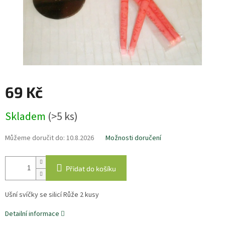
69 Kč
Měrná
Skladem
(>5 ks)
cena:
Můžeme doručit do:
10.8.2026
Možnosti doručení
Přidat do košíku
Ušní svíčky se silicí Růže 2 kusy
Detailní informace