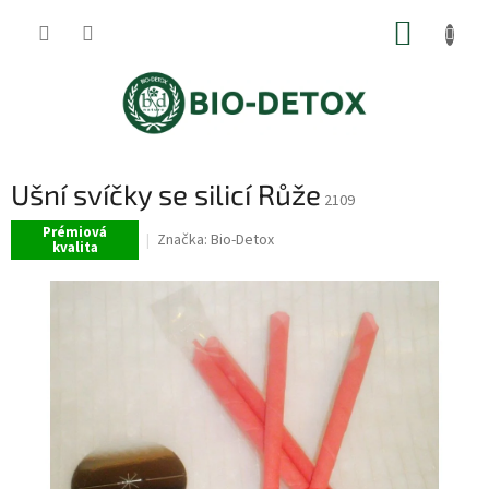
Přejít
NÁKUP
na
obsah
KOŠÍK
Ušní svíčky se silicí Růže
2109
Prémiová
Značka:
Bio-Detox
kvalita