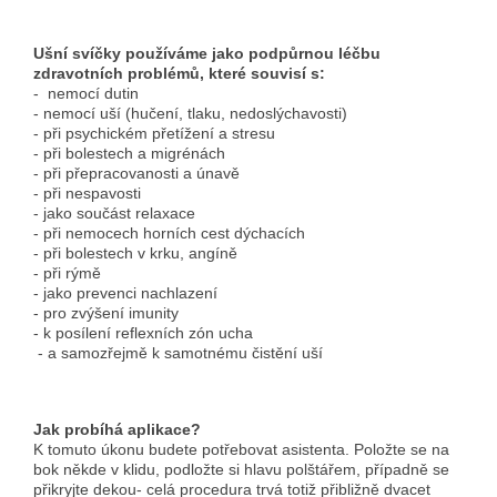
Ušní svíčky používáme jako podpůrnou léčbu
zdravotních problémů, které souvisí s:
- nemocí dutin
- nemocí uší (hučení, tlaku, nedoslýchavosti)
- při psychickém přetížení a stresu
- při bolestech a migrénách
- při přepracovanosti a únavě
- při nespavosti
- jako součást relaxace
- při nemocech horních cest dýchacích
- při bolestech v krku, angíně
- při rýmě
- jako prevenci nachlazení
- pro zvýšení imunity
- k posílení reflexních zón ucha
- a samozřejmě k samotnému čistění uší
Jak probíhá aplikace?
K tomuto úkonu budete potřebovat asistenta. Položte se na
bok někde v klidu, podložte si hlavu polštářem, případně se
přikryjte dekou- celá procedura trvá totiž přibližně dvacet