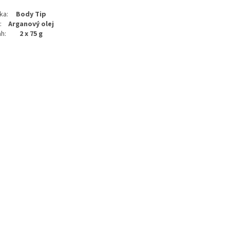
ka:
Body Tip
:
Arganový olej
h:
2 x 75 g