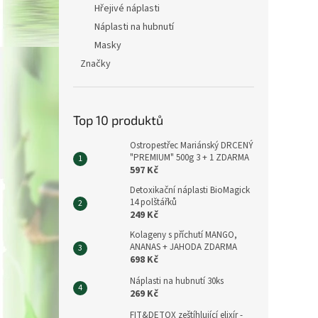
Hřejivé náplasti
Náplasti na hubnutí
Masky
Značky
Top 10 produktů
Ostropestřec Mariánský DRCENÝ
"PREMIUM" 500g 3 + 1 ZDARMA
597 Kč
Detoxikační náplasti BioMagick
14 polštářků
249 Kč
Kolageny s příchutí MANGO,
ANANAS + JAHODA ZDARMA
698 Kč
Náplasti na hubnutí 30ks
269 Kč
FIT&DETOX zeštíhlující elixír -