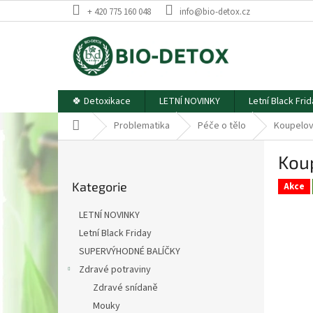
Přejít
+ 420 775 160 048
info@bio-detox.cz
na
obsah
🍀 Detoxikace
LETNÍ NOVINKY
Letní Black Fri
Domů
Problematika
Péče o tělo
Koupelov
P
Kou
o
Přeskočit
s
Kategorie
kategorie
Akce
t
r
LETNÍ NOVINKY
a
Letní Black Friday
n
SUPERVÝHODNÉ BALÍČKY
n
í
Zdravé potraviny
p
Zdravé snídaně
a
Mouky