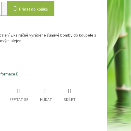
Přidat do košíku
balení 2 ks ručně vyráběné šumivé bomby do koupele s
novým olejem.
informace
ZEPTAT SE
HLÍDAT
SDÍLET