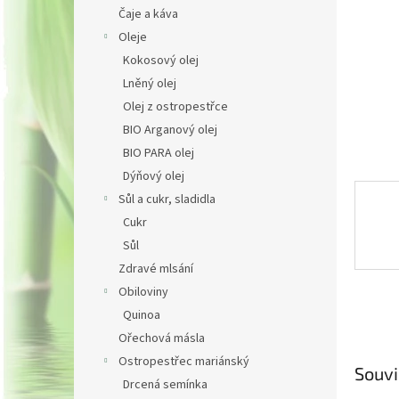
n
Čaje a káva
e
Oleje
l
Kokosový olej
Lněný olej
Olej z ostropestřce
BIO Arganový olej
BIO PARA olej
Dýňový olej
Sůl a cukr, sladidla
Cukr
Sůl
Zdravé mlsání
Obiloviny
Quinoa
Ořechová másla
Ostropestřec mariánský
Souvi
Drcená semínka