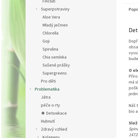
Finclub
Superpotraviny
Popi
Aloe Vera
Mladý ječmen
Det
Chlorella
Goji
Dopř
obsah
Spirulina
vysu
Chia semínka
bude
Sušené prášky
O ole
Supergreens
Přir
Pro děti
má sk
pošk
Problematika
jedin
Játra
péče o rty
Náš 
bio 
🍀 Detoxikace
Hubnutí
Slož
Spino
Zdravý vzhled
1472
Kolageny