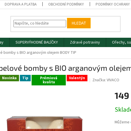
DOPRAVA A PLATBA
OBCHODNÍ PODMÍNKY
PODMÍNKY OCHRANY 
HLEDAT
day
SUPERVÝHODNÉ BALÍČKY
Zdravé potraviny
Ořechy, s
é bomby s BIO arganovým olejem BODY TIP
pelové bomby s BIO arganovým oleje
Novinka
Tip
Prémiová
Valentýn
Značka:
VIVACO
kvalita
149
Měrná
Skla
cena:
Můžeme d