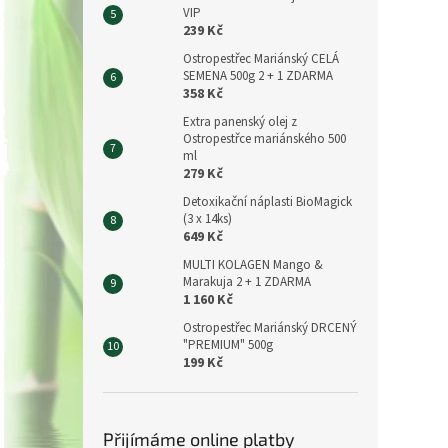
VIP
239 Kč
Ostropestřec Mariánský CELÁ
SEMENA 500g 2 + 1 ZDARMA
358 Kč
Extra panenský olej z
Ostropestřce mariánského 500
ml
279 Kč
Detoxikační náplasti BioMagick
(3 x 14ks)
649 Kč
MULTI KOLAGEN Mango &
Marakuja 2 + 1 ZDARMA
1 160 Kč
Ostropestřec Mariánský DRCENÝ
"PREMIUM" 500g
199 Kč
Přijímáme online platby