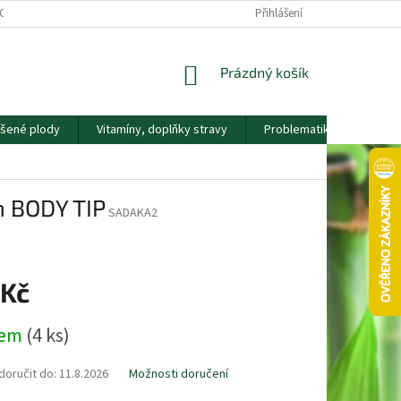
OS. ÚDAJŮ
KONTAKTY
NÁŠ PŘÍBĚH
Přihlášení
VĚRNOSTNÍ PROGRAM
NÁKUPNÍ
Prázdný košík
KOŠÍK
ušené plody
Vitamíny, doplňky stravy
Problematika
Nápla
m BODY TIP
SADAKA2
 Kč
dem
(4 ks)
oručit do:
11.8.2026
Možnosti doručení