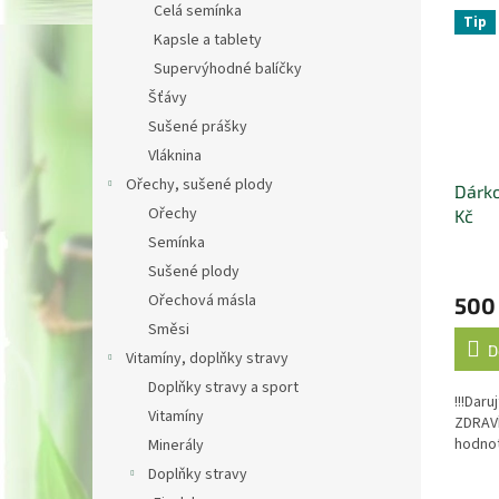
Celá semínka
Tip
Kapsle a tablety
Supervýhodné balíčky
Šťávy
Sušené prášky
Vláknina
Ořechy, sušené plody
Dárko
Ořechy
Kč
Semínka
Sušené plody
Ořechová másla
500
Směsi
D
Vitamíny, doplňky stravy
Doplňky stravy a sport
!!!Dar
Vitamíny
ZDRAVÍ
hodnot
Minerály
Doplňky stravy