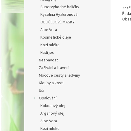
Supervýhodné balíčky
Znač
Řada
Kyselina Hyaluronová
Obsa
OBLIČEJOVÉ MASKY
Aloe Vera
Kosmetické oleje
Kozí mléko
Hadí jed
Nespavost
Zažívání a trávení
Močové cesty a ledviny
Klouby a kosti
Uši
Opalování
Kokosový olej
Arganový olej
Aloe Vera
Kozí mléko