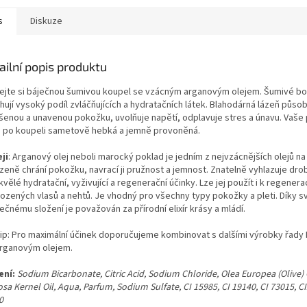
s
Diskuze
ailní popis produktu
ejte si báječnou šumivou koupel se vzácným arganovým olejem. Šumivé b
ují vysoký podíl zvláčňujících a hydratačních látek. Blahodárná lázeň působ
šenou a unavenou pokožku, uvolňuje napětí, odplavuje stres a únavu. Vaše
 po koupeli sametově hebká a jemně provoněná.
ji
: Arganový olej neboli marocký poklad je jedním z nejvzácnějších olejů na
ozeně chrání pokožku, navrací ji pružnost a jemnost. Znatelně vyhlazuje dro
vělé hydratační, vyživující a regenerační účinky. Lze jej použít i k regenera
ozených vlasů a nehtů. Je vhodný pro všechny typy pokožky a pleti. Díky 
ečnému složení je považován za přírodní elixír krásy a mládí.
tip: Pro maximální účinek doporučujeme kombinovat s dalšími výrobky řady
arganovým olejem.
ení:
Sodium Bicarbonate, Citric Acid, Sodium Chloride, Olea Europea (Olive) 
sa Kernel Oil, Aqua, Parfum, Sodium Sulfate, CI 15985, CI 19140, CI 73015, CI
0