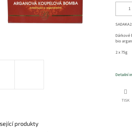
SADAKA2
Dárkové 
bio arga
2 x 75g
Detailní 
TISK
sející produkty