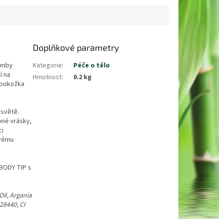
Doplňkové parametry
omby
Kategorie
:
Péče o tělo
í na
Hmotnost
:
0.2 kg
 pokožka
 světě.
bné vrásky,
ci
svému
 BODY TIP s
Oil, Argania
28440, CI