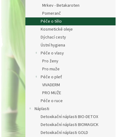
Mrkev - Betakaroten
Pomeranč
Péče o tělo
Kosmetické oleje
Dýchací cesty
Ústní hygiena
Péče o vlasy
Pro ženy
Pro muže
Péče o pleť
VIVADERM
PRO MUŽE
Péče o ruce
Náplasti
Detoxikační náplasti BIO-DETOX
Detoxikační náplasti BIOMAGICK
Detoxikační náplasti GOLD