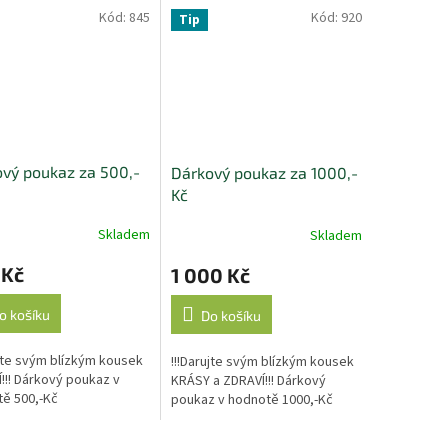
Kód:
845
Kód:
920
Tip
vý poukaz za 500,-
Dárkový poukaz za 1000,-
Kč
Skladem
Skladem
 Kč
1 000 Kč
o košíku
Do košíku
ujte svým blízkým kousek
!!!Darujte svým blízkým kousek
!!! Dárkový poukaz v
KRÁSY a ZDRAVÍ!!! Dárkový
ě 500,-Kč
poukaz v hodnotě 1000,-Kč