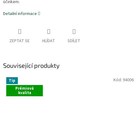
účinkem.
Detailní informace
ZEPTAT SE
HLÍDAT
SDÍLET
Související produkty
Kód:
94006
Tip
Prémiová
kvalita