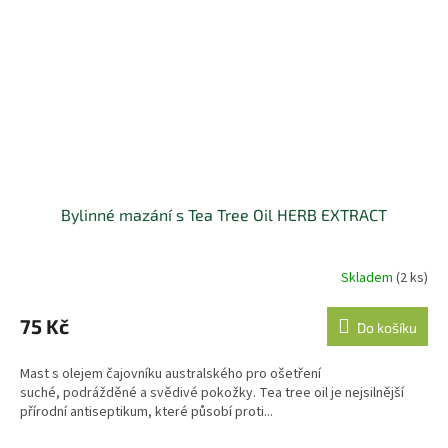
Bylinné mazání s Tea Tree Oil HERB EXTRACT
Skladem
(2 ks)
75 Kč
Do košíku
Mast s olejem čajovníku australského pro ošetření
suché, podrážděné a svědivé pokožky. Tea tree oil je nejsilnější
přírodní antiseptikum, které působí proti...