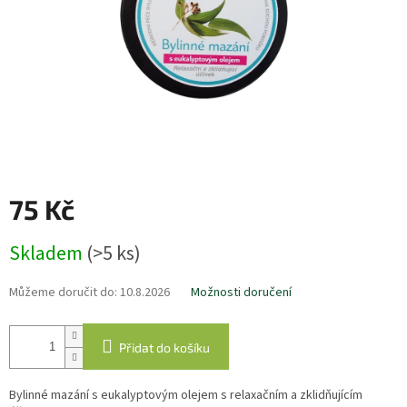
75 Kč
Měrná
Skladem
(>5 ks)
cena:
Můžeme doručit do:
10.8.2026
Možnosti doručení
Přidat do košíku
Bylinné mazání s eukalyptovým olejem s relaxačním a zklidňujícím