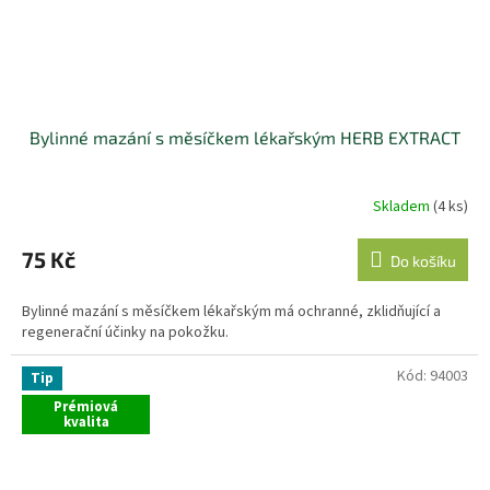
Bylinné mazání s měsíčkem lékařským HERB EXTRACT
Skladem
(4 ks)
75 Kč
Do košíku
Bylinné mazání s měsíčkem lékařským má ochranné, zklidňující a
regenerační účinky na pokožku.
Kód:
94003
Tip
Prémiová
kvalita