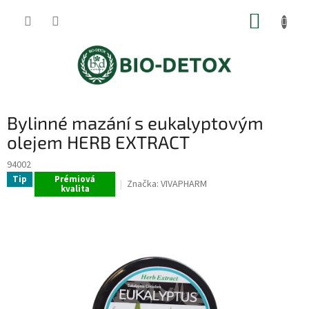
Přejít
NÁKUP
na
obsah
KOŠÍK
Bylinné mazání s eukalyptovým
olejem HERB EXTRACT
94002
Tip
Prémiová
Značka:
VIVAPHARM
kvalita