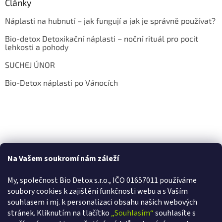
Články
Náplasti na hubnutí – jak fungují a jak je správně používat?
Bio-detox Detoxikační náplasti – noční rituál pro pocit
lehkosti a pohody
SUCHEJ ÚNOR
Bio-Detox náplasti po Vánocích
Na Vašem soukromí nám záleží
My, společnost Bio Detox s.r.o., IČO 01657011 používáme
soubory cookies k zajištění funkčnosti webu a s Va
ším
souhlasem i mj. k personalizaci obsahu našich webových
stránek. Kliknutím na tlačítko
„Souhlasím“
souhlasíte s