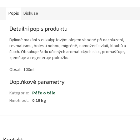
Popis
Diskuze
Detailní popis produktu
Bylinné mazání s eukalyptovým olejem vhodné při nachlazení,
revmatismu, bolesti nohou, migréně, namožení svlaů, kloubů a
šlach. Obsahuje řadu účinných aromatických silic, promašťuje,
zjemňuje a regeneruje pokožku.
Obsah: 100ml
Doplňkové parametry
Kategorie
:
Péče o tělo
Hmotnost
:
0.19 kg
Z
á
p
a
Kontakt