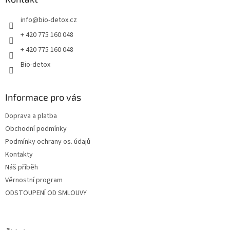
t
info
@
bio-detox.cz
í
+ 420 775 160 048
+ 420 775 160 048
Bio-detox
Informace pro vás
Doprava a platba
Obchodní podmínky
Podmínky ochrany os. údajů
Kontakty
Náš příběh
Věrnostní program
ODSTOUPENÍ OD SMLOUVY