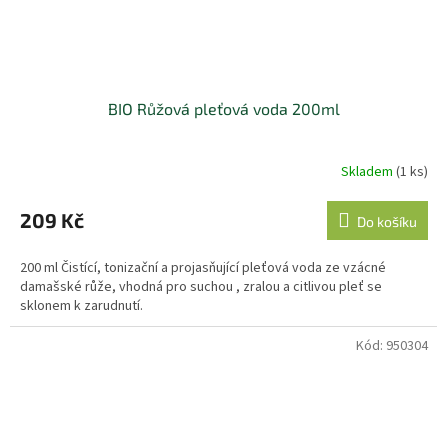
BIO Růžová pleťová voda 200ml
Skladem
(1 ks)
209 Kč
Do košíku
200 ml Čistící, tonizační a projasňující pleťová voda ze vzácné
damašské růže, vhodná pro suchou , zralou a citlivou pleť se
sklonem k zarudnutí.
Kód:
950304