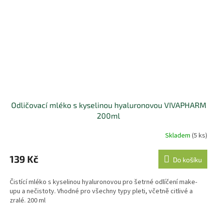
Odličovací mléko s kyselinou hyaluronovou VIVAPHARM
200ml
Skladem
(5 ks)
139 Kč
Do košíku
Čistící mléko s kyselinou hyaluronovou pro šetrné odlíčení make-
upu a nečistoty. Vhodné pro všechny typy pleti, včetně citlivé a
zralé. 200 ml