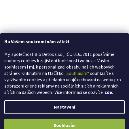
Na Vašem soukromí nám záleží
My, společnost Bio Detox s.r.o., IČO 01657011 používáme
soubory cookies k zajištění funkčnosti webu a s Va
ším
souhlasem i mj. k personalizaci obsahu našich webových
stránek. Kliknutím na tlačítko
„Souhlasím“
souhlasíte s
využívaním cookies a předáním údajů o chování na webu pro
zobrazení cílené reklamy na sociálních sítích a reklamních
sítích na dalších webech.
Více informací se dozvíte
zde
.
Vytvořil Shoptet
Nastavení
Copyright 2026
Bio-detox.cz
. Všechna práva vyhrazena.
Upravit
VÁŽÍME SI VAŠÍ VĚRNOSTI! Ihned při registraci získáváte slevu 2% a s
Souhlasím
nastavení cookies