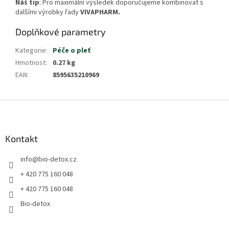
Náš tip
: Pro maximální výsledek doporučujeme kombinovat s
dalšími výrobky řady
VIVAPHARM.
Doplňkové parametry
Kategorie
:
Péče o pleť
Hmotnost
:
0.27 kg
EAN
:
8595635210969
Z
á
p
a
Kontakt
t
info
@
bio-detox.cz
í
+ 420 775 160 048
+ 420 775 160 048
Bio-detox