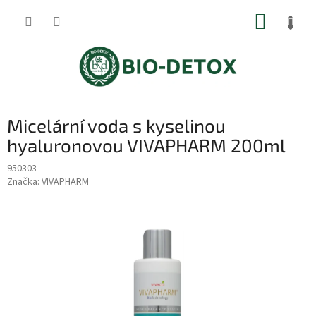
Přejít
NÁKUP
na
obsah
KOŠÍK
Micelární voda s kyselinou
hyaluronovou VIVAPHARM 200ml
950303
Značka:
VIVAPHARM