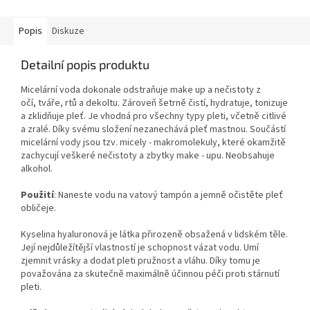
Popis
Diskuze
Detailní popis produktu
Micelární voda dokonale odstraňuje make up a nečistoty z
očí, tváře, rtů a dekoltu. Zároveň šetrně čistí, hydratuje, tonizuje
a zklidňuje pleť. Je vhodná pro všechny typy pleti, včetně citlivé
a zralé. Díky svému složení nezanechává pleť mastnou. Součástí
micelární vody jsou tzv. micely - makromolekuly, které okamžitě
zachycují veškeré nečistoty a zbytky make - upu. Neobsahuje
alkohol.
Použití
: Naneste vodu na vatový tampón a jemně očistěte pleť
obličeje.
Kyselina hyaluronová je látka přirozeně obsažená v lidském těle.
Její nejdůležítější vlastností je schopnost vázat vodu. Umí
zjemnit vrásky a dodat pleti pružnost a vláhu. Díky tomu je
považována za skutečně maximálně účinnou péči proti stárnutí
pleti.