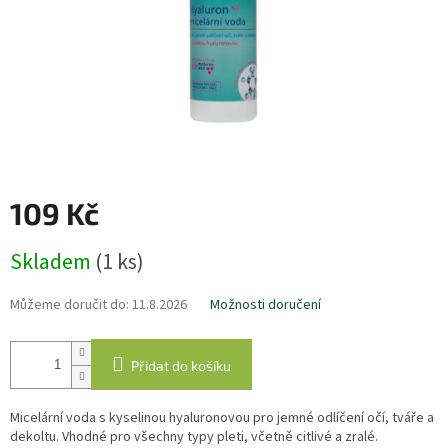
109 Kč
Měrná
Skladem
(1 ks)
cena:
Můžeme doručit do:
11.8.2026
Možnosti doručení
Přidat do košíku
Micelární voda s kyselinou hyaluronovou pro jemné odlíčení očí, tváře a
dekoltu. Vhodné pro všechny typy pleti, včetně citlivé a zralé.