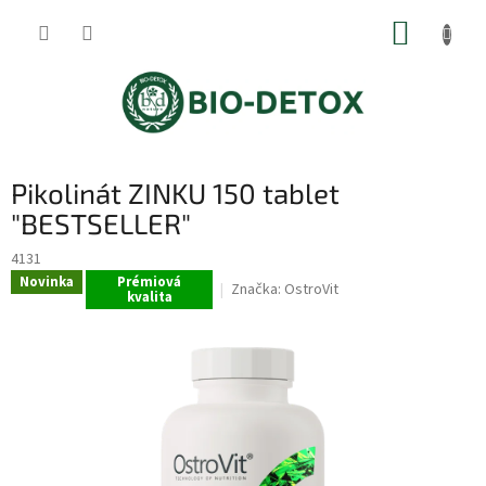
Přejít
NÁKUP
na
obsah
KOŠÍK
Pikolinát ZINKU 150 tablet
"BESTSELLER"
4131
Novinka
Prémiová
Značka:
OstroVit
kvalita