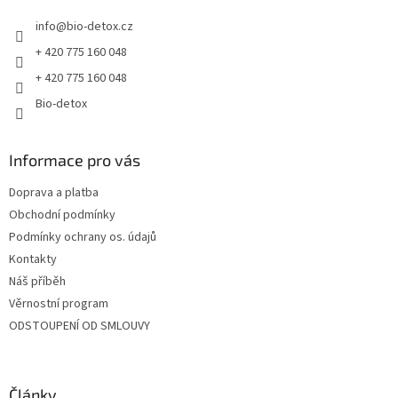
t
info
@
bio-detox.cz
í
+ 420 775 160 048
+ 420 775 160 048
Bio-detox
Informace pro vás
Doprava a platba
Obchodní podmínky
Podmínky ochrany os. údajů
Kontakty
Náš příběh
Věrnostní program
ODSTOUPENÍ OD SMLOUVY
Články