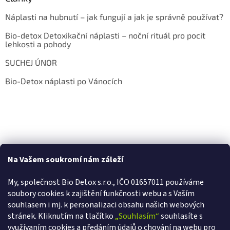
Náplasti na hubnutí – jak fungují a jak je správně používat?
Bio-detox Detoxikační náplasti – noční rituál pro pocit
lehkosti a pohody
SUCHEJ ÚNOR
Bio-Detox náplasti po Vánocích
Na Vašem soukromí nám záleží
My, společnost Bio Detox s.r.o., IČO 01657011 používáme
soubory cookies k zajištění funkčnosti webu a s Va
ším
souhlasem i mj. k personalizaci obsahu našich webových
stránek. Kliknutím na tlačítko
„Souhlasím“
souhlasíte s
využívaním cookies a předáním údajů o chování na webu pro