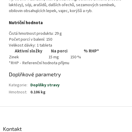
laktózy), sóji, arašídů, dalších ořechů, sezamových semínek,
obilovin obsahujících lepek, vajec, korýšů a ryb.
Nutriční hodnota
Čistá hmotnost produktu: 29 g
Počet porcí v balení: 150
Velikost dávky: 1 tableta
Aktivní složky
Na porci
% RHP*
Zinek
15 mg
150 %
*RHP - Referenční hodnota příjmu
Doplňkové parametry
Kategorie
:
Doplňky stravy
Hmotnost
:
0.106 kg
Z
á
p
a
Kontakt