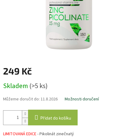
249 Kč
Měrná
Skladem
(>5 ks)
cena:
Můžeme doručit do:
11.8.2026
Možnosti doručení
Přidat do košíku
LIMITOVANÁ EDICE
- Pikolinát zinečnatý