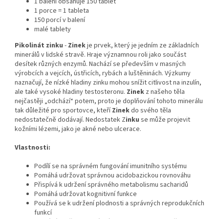
1 balení obsahuje 150 tablet
1 porce = 1 tableta
150 porcí v balení
malé tablety
Pikolinát zinku
-
Zinek
je prvek, který je jedním ze základních
minerálů v lidské stravě. Hraje významnou roli jako součást
desítek různých enzymů. Nachází se především v masných
výrobcích a vejcích, ústřicích, rybách a luštěninách. Výzkumy
naznačují, že nízké hladiny zinku mohou snížit citlivost na inzulín,
ale také vysoké hladiny testosteronu.
Zinek
z našeho těla
nejčastěji „odchází“ potem, proto je doplňování tohoto minerálu
tak důležité pro sportovce, kteří
Zinek
do svého těla
nedostatečně dodávají. Nedostatek Z
inku
se může projevit
kožními lézemi, jako je akné nebo ulcerace.
Vlastnosti:
Podílí se na správném fungování imunitního systému
Pomáhá udržovat správnou acidobazickou rovnováhu
Přispívá k udržení správného metabolismu sacharidů
Pomáhá udržovat kognitivní funkce
Používá se k udržení plodnosti a správných reprodukčních
funkcí