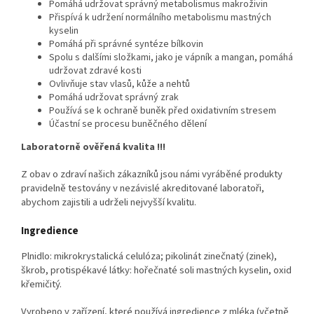
Pomáhá udržovat správný metabolismus makroživin
Přispívá k udržení normálního metabolismu mastných
kyselin
Pomáhá při správné syntéze bílkovin
Spolu s dalšími složkami, jako je vápník a mangan, pomáhá
udržovat zdravé kosti
Ovlivňuje stav vlasů, kůže a nehtů
Pomáhá udržovat správný zrak
Používá se k ochraně buněk před oxidativním stresem
Účastní se procesu buněčného dělení
Laboratorně ověřená kvalita
!!!
Z obav o zdraví našich zákazníků jsou námi vyráběné produkty
pravidelně testovány v nezávislé akreditované laboratoři,
abychom zajistili a udrželi nejvyšší kvalitu.
Ingredience
Plnidlo: mikrokrystalická celulóza; pikolinát zinečnatý (zinek),
škrob, protispékavé látky: hořečnaté soli mastných kyselin, oxid
křemičitý.
Vyrobeno v zařízení, které používá ingredience z mléka (včetně