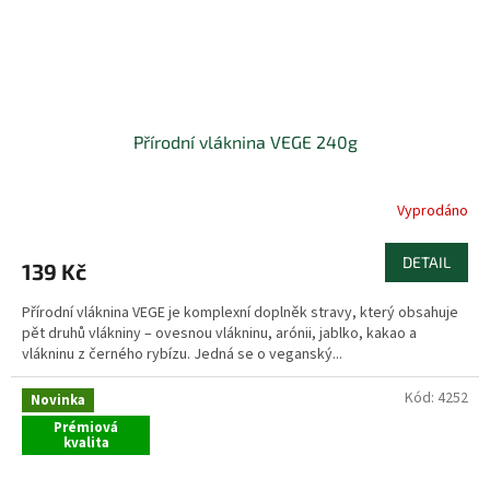
Přírodní vláknina VEGE 240g
Vyprodáno
DETAIL
139 Kč
Přírodní vláknina VEGE je komplexní doplněk stravy, který obsahuje
pět druhů vlákniny – ovesnou vlákninu, arónii, jablko, kakao a
vlákninu z černého rybízu. Jedná se o veganský...
Kód:
4252
Novinka
Prémiová
kvalita