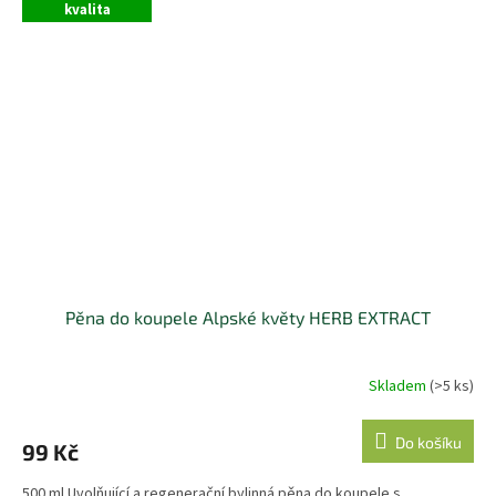
kvalita
Pěna do koupele Alpské květy HERB EXTRACT
Skladem
(>5 ks)
Do košíku
99 Kč
500 ml Uvolňující a regenerační bylinná pěna do koupele s