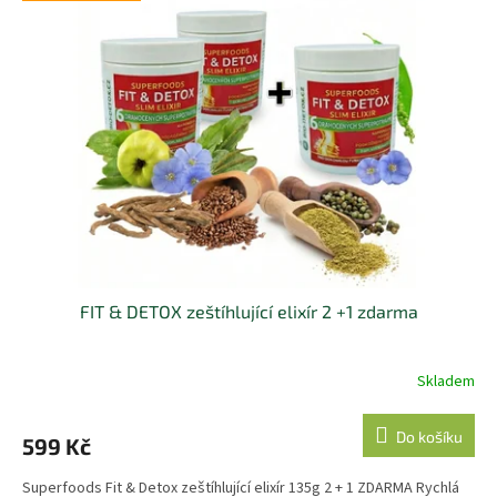
FIT & DETOX zeštíhlující elixír 2 +1 zdarma
Skladem
Do košíku
599 Kč
Superfoods Fit & Detox zeštíhlující elixír 135g 2 + 1 ZDARMA Rychlá