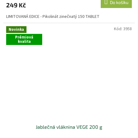
Do košíku
249 Kč
LIMITOVANÁ EDICE - Pikolinát zinečnatý 150 TABLET
Kód:
3958
Novinka
Prémiová
kvalita
Jablečná vláknina VEGE 200 g