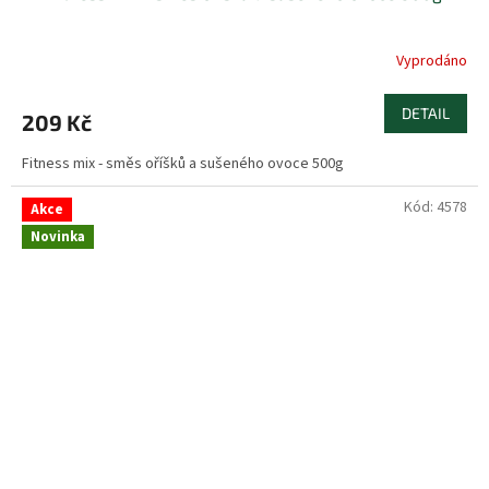
Vyprodáno
DETAIL
209 Kč
Fitness mix - směs oříšků a sušeného ovoce 500g
Kód:
4578
Akce
Novinka