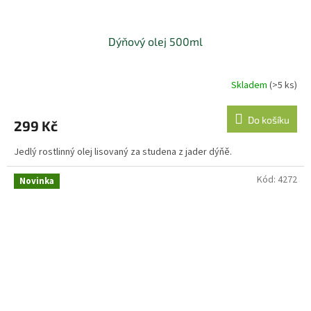
Dýňový olej 500ml
Skladem
(>5 ks)
Do košíku
299 Kč
Jedlý rostlinný olej lisovaný za studena z jader dýňě.
Kód:
4272
Novinka