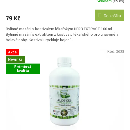
Skladem
(>5 ks)
Do košíku
79 Kč
Bylinné mazání s kostivalem lékařským HERB EXTRACT 100 ml
Bylinné mazání s extraktem z kostivalu lékařského pro unavené a
bolavé nohy. Kostival urychluje hojení...
Kód:
3628
Akce
Novinka
Prémiová
kvalita