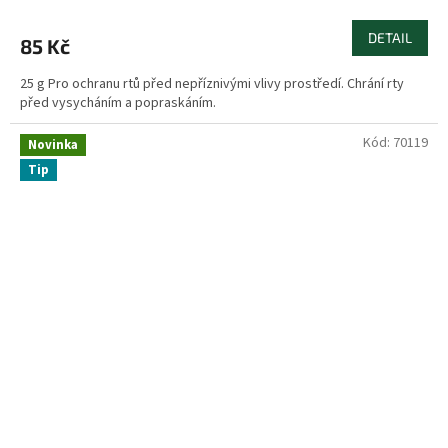
DETAIL
85 Kč
25 g Pro ochranu rtů před nepříznivými vlivy prostředí. Chrání rty
před vysycháním a popraskáním.
Kód:
70119
Novinka
Tip