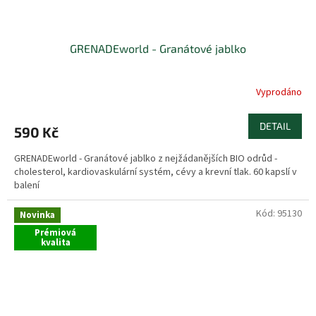
GRENADEworld - Granátové jablko
Vyprodáno
DETAIL
590 Kč
GRENADEworld - Granátové jablko z nejžádanějších BIO odrůd -
cholesterol, kardiovaskulární systém, cévy a krevní tlak. 60 kapslí v
balení
Kód:
95130
Novinka
Prémiová
kvalita