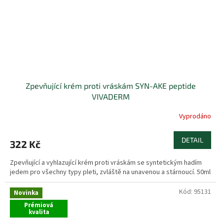
Zpevňující krém proti vráskám SYN-AKE peptide
VIVADERM
Vyprodáno
DETAIL
322 Kč
Zpevňující a vyhlazující krém proti vráskám se syntetickým hadím
jedem pro všechny typy pleti, zvláště na unavenou a stárnoucí. 50ml
Kód:
95131
Novinka
Prémiová
kvalita