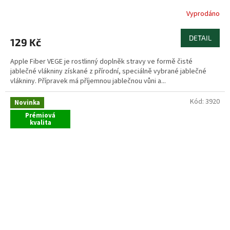
Vyprodáno
DETAIL
129 Kč
Apple Fiber VEGE je rostlinný doplněk stravy ve formě čisté
jablečné vlákniny získané z přírodní, speciálně vybrané jablečné
vlákniny. Přípravek má příjemnou jablečnou vůni a...
Kód:
3920
Novinka
Prémiová
kvalita