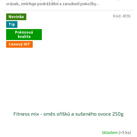
vrásek, zmírňuje podráždění a zarudnutí pokožky...
Kód:
4591
Novinka
Tip
Prémiová
kvalita
Cenový HIT
Fitness mix - směs oříšků a sušeného ovoce 250g
Skladem
(>5 ks)