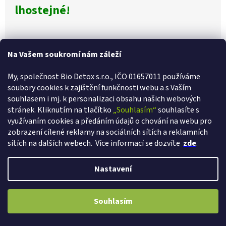
lhostejné!
Na Vašem soukromí nám záleží
Poslední hodnocení
My, společnost Bio Detox s.r.o., IČO 01657011 používáme
soubory cookies k zajištění funkčnosti webu a s Va
ším
CHCETE SLEVU 100 Kč?
souhlasem i mj. k personalizaci obsahu našich webových
Přihlaste se k newsletteru a my vám hned pošleme
100 Kč slevu
na
Chlorella 300g 1200 tablet
první nákup.
stránek. Kliknutím na tlačítko
„Souhlasím“
souhlasíte s
Hodnocení
26.1.2023
využívaním cookies a předáním údajů o chování na webu pro
produktu
zobrazení cílené reklamy na sociálních sítích a reklamních
je
sítích na dalších webech.
Více informací se dozvíte
zde
.
4
Ano, chci se přihlásit
Magnetické náplasti na hubnutí 6 x 30ks
z
5
Zásady zpracování osobních údajů
Hodnocení
25.1.2023
Nastavení
hvězdiček.
produktu
je
2
VÁŽÍME SI VAŠÍ VĚRNOSTI! Ihned při registraci získáváte slevu 2% a s
Souhlasím
z
každým dalším nákupem další větší slevy až 12%.
Hydro Out Diuretic
5
hvězdiček.
Hodnocení
25.1.2023