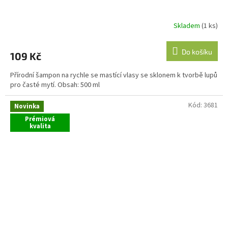
Skladem
(1 ks)
Do košíku
109 Kč
Přírodní šampon na rychle se mastící vlasy se sklonem k tvorbě lupů
pro časté mytí. Obsah: 500 ml
Kód:
3681
Novinka
Prémiová
kvalita