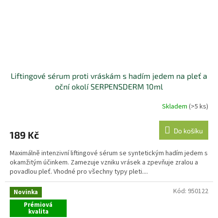
Liftingové sérum proti vráskám s hadím jedem na pleť a
oční okolí SERPENSDERM 10ml
Skladem
(>5 ks)
Do košíku
189 Kč
Maximálně intenzivní liftingové sérum se syntetickým hadím jedem s
okamžitým účinkem. Zamezuje vzniku vrásek a zpevňuje zralou a
povadlou pleť. Vhodné pro všechny typy pleti....
Kód:
950122
Novinka
Prémiová
kvalita