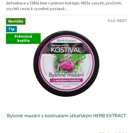
detoxikace a štíhlá linie v jednom koktejlu. Může zasytit, pročistit,
zrychlit cestu k vysněné postavě....
Kód:
94007
Novinka
Tip
Prémiová
kvalita
Bylinné mazání s kostivalem lékařským HERB EXTRACT