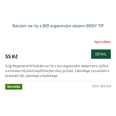
Balzám na rty s BIO arganovým olejem BODY TIP
Vyprodáno
DETAIL
55 Kč
4,2g Regenerační balzám na rty s bio arganovým olejem pro výživu
a ochranu rtů před nepříznivými vlivy počasí. Zabraňuje vysoušení a
praskání rtů, zjemňuje a hydratuje.
Kód:
201104
Novinka