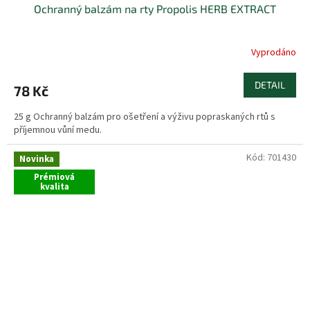
Ochranný balzám na rty Propolis HERB EXTRACT
Vyprodáno
DETAIL
78 Kč
25 g Ochranný balzám pro ošetření a výživu popraskaných rtů s
příjemnou vůní medu.
Kód:
701430
Novinka
Prémiová
kvalita