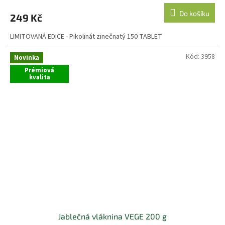
Do košíku
249 Kč
LIMITOVANÁ EDICE - Pikolinát zinečnatý 150 TABLET
Kód:
3958
Novinka
Prémiová
kvalita
Jablečná vláknina VEGE 200 g