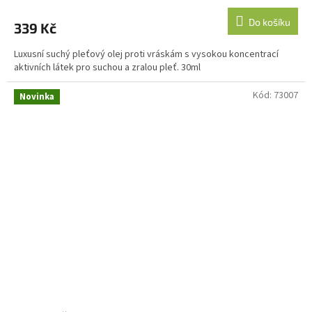
Do košíku
339 Kč
Luxusní suchý pleťový olej proti vráskám s vysokou koncentrací
aktivních látek pro suchou a zralou pleť. 30ml
Kód:
73007
Novinka