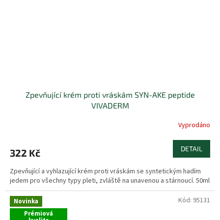
Zpevňující krém proti vráskám SYN-AKE peptide
VIVADERM
Vyprodáno
DETAIL
322 Kč
Zpevňující a vyhlazující krém proti vráskám se syntetickým hadím
jedem pro všechny typy pleti, zvláště na unavenou a stárnoucí. 50ml
Kód:
95131
Novinka
Prémiová