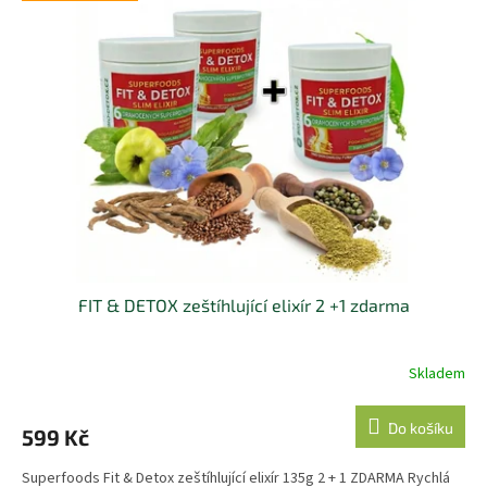
FIT & DETOX zeštíhlující elixír 2 +1 zdarma
Skladem
Do košíku
599 Kč
Superfoods Fit & Detox zeštíhlující elixír 135g 2 + 1 ZDARMA Rychlá