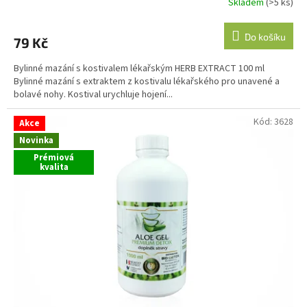
Skladem
(>5 ks)
Do košíku
79 Kč
Bylinné mazání s kostivalem lékařským HERB EXTRACT 100 ml
Bylinné mazání s extraktem z kostivalu lékařského pro unavené a
bolavé nohy. Kostival urychluje hojení...
Kód:
3628
Akce
Novinka
Prémiová
kvalita