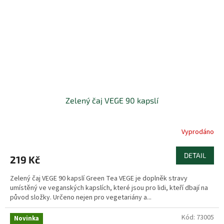
Zelený čaj VEGE 90 kapslí
Vyprodáno
DETAIL
219 Kč
Zelený čaj VEGE 90 kapslí Green Tea VEGE je doplněk stravy
umístěný ve veganských kapslích, které jsou pro lidi, kteří dbají na
původ složky. Určeno nejen pro vegetariány a...
Kód:
73005
Novinka