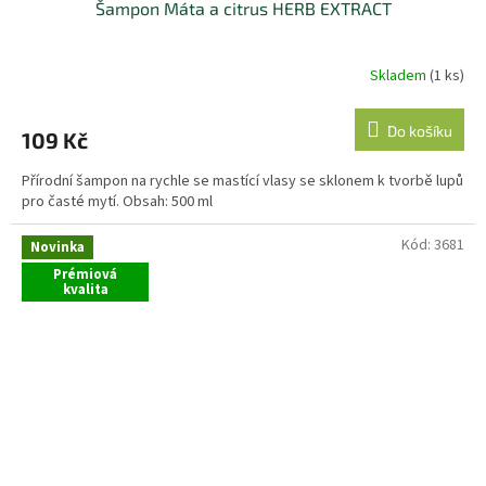
Šampon Máta a citrus HERB EXTRACT
Skladem
(1 ks)
Do košíku
109 Kč
Přírodní šampon na rychle se mastící vlasy se sklonem k tvorbě lupů
pro časté mytí. Obsah: 500 ml
Kód:
3681
Novinka
Prémiová
kvalita