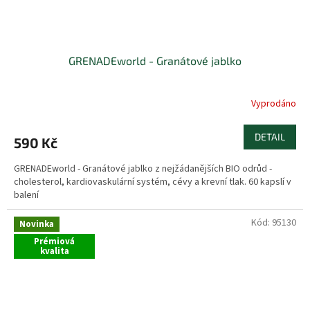
GRENADEworld - Granátové jablko
Vyprodáno
DETAIL
590 Kč
GRENADEworld - Granátové jablko z nejžádanějších BIO odrůd -
cholesterol, kardiovaskulární systém, cévy a krevní tlak. 60 kapslí v
balení
Kód:
95130
Novinka
Prémiová
kvalita