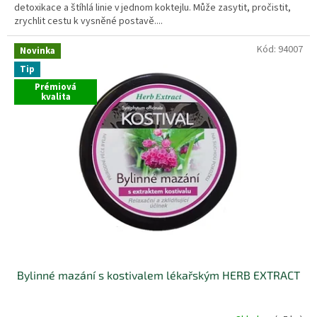
detoxikace a štíhlá linie v jednom koktejlu. Může zasytit, pročistit,
zrychlit cestu k vysněné postavě....
Kód:
94007
Novinka
Tip
Prémiová
kvalita
Bylinné mazání s kostivalem lékařským HERB EXTRACT