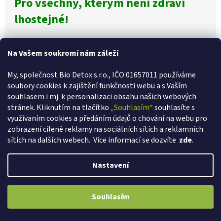
Pro všechny, kterým není zdraví
lhostejné!
Na Vašem soukromí nám záleží
My, společnost Bio Detox s.r.o., IČO 01657011 používáme
Poslední hodnocení
soubory cookies k zajištění funkčnosti webu a s Va
ším
CHCETE SLEVU 100 Kč?
Přihlaste se k newsletteru a my vám hned pošleme
100 Kč slevu
souhlasem i mj. k personalizaci obsahu našich webových
na první nákup.
stránek. Kliknutím na tlačítko
„Souhlasím“
souhlasíte s
Chlorella 300g 1200 tablet
využívaním cookies a předáním údajů o chování na webu pro
Hodnocení
26.1.2023
zobrazení cílené reklamy na sociálních sítích a reklamních
produktu
sítích na dalších webech.
Více informací se dozvíte
zde
.
je
Ano, chci se přihlásit
4
Magnetické náplasti na hubnutí 6 x 30ks
z
Zásady zpracování osobních údajů
Nastavení
5
Hodnocení
25.1.2023
hvězdiček.
produktu
je
VÁŽÍME SI VAŠÍ VĚRNOSTI! Ihned při registraci získáváte slevu 2% a s
Souhlasím
2
každým dalším nákupem další větší slevy až 12%.
z
Hydro Out Diuretic
5