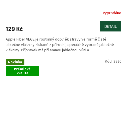
Vyprodáno
DETAIL
129 Kč
Apple Fiber VEGE je rostlinný doplněk stravy ve formě čisté
jablečné vlákniny získané z přírodní, speciálně vybrané jablečné
vlákniny. Přípravek má příjemnou jablečnou vůni a...
Kód:
3920
Novinka
Prémiová
kvalita