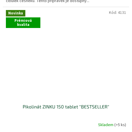
cibulek česneku. Tento přípravek je dostupný...
Kód:
4131
Novinka
Prémiová
kvalita
Pikolinát ZINKU 150 tablet "BESTSELLER"
Skladem
(>5 ks)