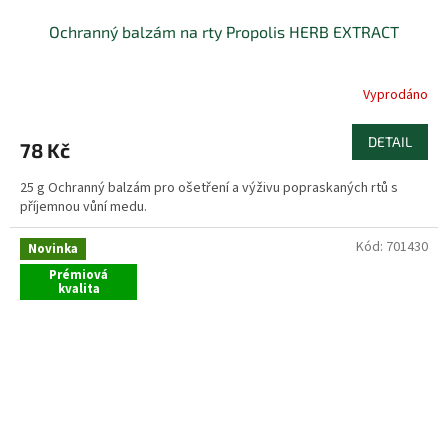
Ochranný balzám na rty Propolis HERB EXTRACT
Vyprodáno
DETAIL
78 Kč
25 g Ochranný balzám pro ošetření a výživu popraskaných rtů s
příjemnou vůní medu.
Kód:
701430
Novinka
Prémiová
kvalita