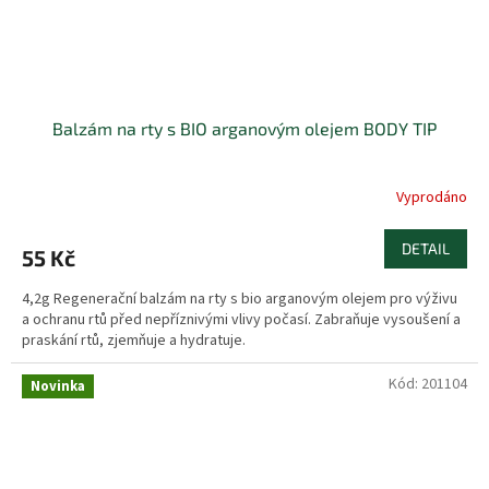
Balzám na rty s BIO arganovým olejem BODY TIP
Vyprodáno
DETAIL
55 Kč
4,2g Regenerační balzám na rty s bio arganovým olejem pro výživu
a ochranu rtů před nepříznivými vlivy počasí. Zabraňuje vysoušení a
praskání rtů, zjemňuje a hydratuje.
Kód:
201104
Novinka