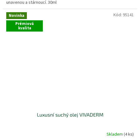
unavenou a stárnoucí. 30ml
Kód:
95141
Novinka
Prémiová
kvalita
Luxusní suchý olej VIVADERM
Skladem
(4 ks)