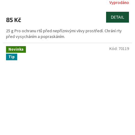
Vyprodáno
DETAIL
85 Kč
25 g Pro ochranu rtů před nepříznivými vlivy prostředí. Chrání rty
před vysycháním a popraskáním.
Kód:
70119
Novinka
Tip