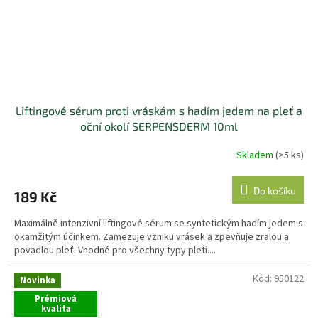
Liftingové sérum proti vráskám s hadím jedem na pleť a
oční okolí SERPENSDERM 10ml
Skladem
(>5 ks)
Do košíku
189 Kč
Maximálně intenzivní liftingové sérum se syntetickým hadím jedem s
okamžitým účinkem. Zamezuje vzniku vrásek a zpevňuje zralou a
povadlou pleť. Vhodné pro všechny typy pleti....
Kód:
950122
Novinka
Prémiová
kvalita