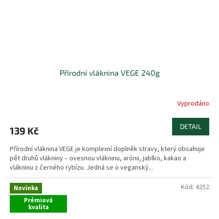
Přírodní vláknina VEGE 240g
Vyprodáno
DETAIL
139 Kč
Přírodní vláknina VEGE je komplexní doplněk stravy, který obsahuje
pět druhů vlákniny – ovesnou vlákninu, arónii, jablko, kakao a
vlákninu z černého rybízu. Jedná se o veganský...
Kód:
4252
Novinka
Prémiová
kvalita