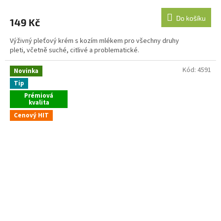
Do košíku
149 Kč
Výživný pleťový krém s kozím mlékem pro všechny druhy
pleti, včetně suché, citlivé a problematické.
Kód:
4591
Novinka
Tip
Prémiová
kvalita
Cenový HIT